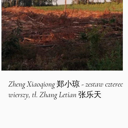
Zheng Xiaoqiong 郑小琼 - zestaw czterech
wierszy, tł. Zhang Letian 张乐天