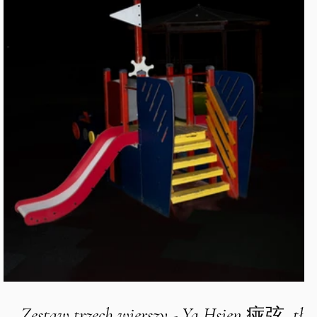
Zestaw trzech wierszy - Ya Hsien 痖弦, tł.