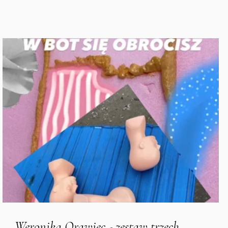
y
Weronika Orawiec - zestaw trzech