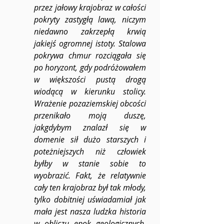
przez jałowy krajobraz w całości 
pokryty zastygłą lawą, niczym 
niedawno zakrzepłą krwią 
jakiejś ogromnej istoty. Stalowa 
pokrywa chmur rozciągała się 
po horyzont, gdy podróżowałem 
w większości pustą drogą 
wiodącą w kierunku stolicy. 
Wrażenie pozaziemskiej obcości 
przenikało moją duszę, 
jakgdybym znalazł się w 
domenie sił dużo starszych i 
poteżniejszych niż człowiek 
byłby w stanie sobie to 
wyobrazić. Fakt, że relatywnie 
cały ten krajobraz był tak młody, 
tylko dobitniej uświadamiał jak 
mała jest nasza ludzka historia 
w obliczu epok geologicznych, 