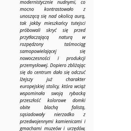
modernistycznie nudnymi, co 
mocno kontrastowało z 
unoszącą się nad okolicą aurą, 
tak jakby mieszkańcy tutejsci 
próbowali skryć się przed 
przytłaczającą naturą w 
rozpędzony taśmociąg 
samopowielającej się 
nowoczesności i produkcji 
przemysłowej. Dopiero zbliżając 
się do centrum dało się odczuć 
lżejszy już charakter 
europejskiej stolicy, która wciąż 
wspominała swoją rybacką 
przeszłość kolorowe domki 
obite blachą falistą, 
sąsiadowały nierzadko z 
przedwojennymi kamienicami i 
gmachami muzeów i urzędów, 