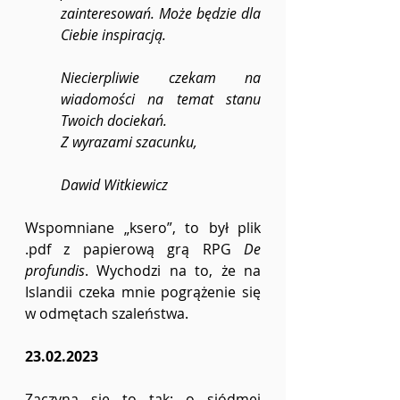
zainteresowań. Może będzie dla 
Ciebie inspiracją. 
Niecierpliwie czekam na 
wiadomości na temat stanu  
Twoich dociekań.
Z wyrazami szacunku,
Dawid Witkiewicz
Wspomniane „ksero”, to był plik 
.pdf z papierową grą RPG 
De 
profundis
. Wychodzi na to, że na 
Islandii czeka mnie pogrążenie się 
w odmętach szaleństwa.
23.02.2023
Zaczyna się to tak: o siódmej 