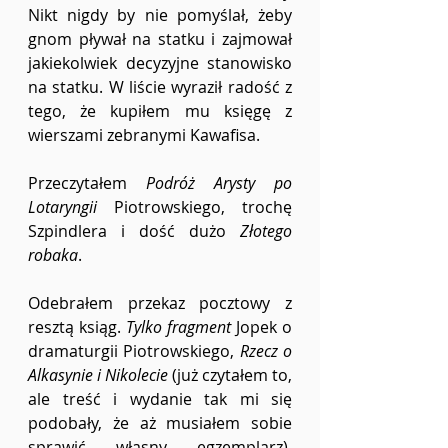
Nikt nigdy by nie pomyślał, żeby 
gnom pływał na statku i zajmował 
jakiekolwiek decyzyjne stanowisko 
na statku. W liście wyraził radość z 
tego, że kupiłem mu księgę z 
wierszami zebranymi Kawafisa.
Przeczytałem 
Podróż Arysty po 
Lotaryngii 
Piotrowskiego, trochę 
Szpindlera i dość dużo 
Złotego 
robaka
.
Odebrałem przekaz pocztowy z 
resztą ksiąg. 
Tylko fragment 
Jopek o 
dramaturgii Piotrowskiego, 
Rzecz o 
Alkasynie i Nikolecie 
(już czytałem to, 
ale treść i wydanie tak mi się 
podobały, że aż musiałem sobie 
sprawić własny egzemplarz), 