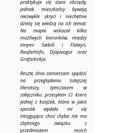
praktykuje się stare obrzędy, 
jednak mieszkańcy bywają 
niezwykle skryci i niechętnie 
dzielą się wiedzą na ich temat. 
Na mapie wskazał kilka 
możliwych kierunków, między 
innymi Sæból i Flateyri, 
Raufarhöfn, Djúpivogur oraz 
Grafarkirkja. 
Resztę dnia zamierzam spędzić 
na przeglądaniu tutejszej 
literatury, tymczasem w 
załączniku przesyłam Ci ksero 
jednej z książek, która w jakiś 
sposób wydała mi się 
intrygująca choć chyba nie ma 
zbytniego związku z 
przedmiotem moich 