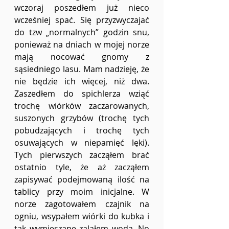
wczoraj poszedłem już nieco 
wcześniej spać. Się przyzwyczajać 
do tzw „normalnych” godzin snu, 
ponieważ na dniach w mojej norze 
mają nocować gnomy z 
sąsiedniego lasu. Mam nadzieję, że 
nie będzie ich więcej, niż dwa. 
Zaszedłem do spichlerza wziąć 
trochę wiórków zaczarowanych, 
suszonych grzybów (trochę tych 
pobudzających i trochę tych 
osuwających w niepamięć lęki). 
Tych pierwszych zacząłem brać 
ostatnio tyle, że aż zacząłem 
zapisywać podejmowaną ilość na 
tablicy przy moim inicjalne. W 
norze zagotowałem czajnik na 
ogniu, wsypałem wiórki do kubka i 
tak wymieszane zalałem wodą. No 