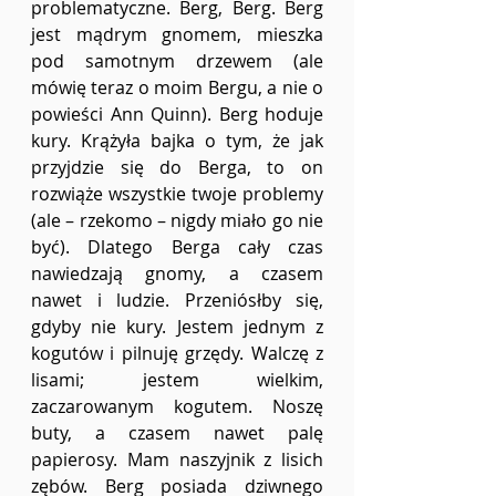
problematyczne. Berg, Berg. Berg 
jest mądrym gnomem, mieszka 
pod samotnym drzewem (ale 
mówię teraz o moim Bergu, a nie o 
powieści Ann Quinn). Berg hoduje 
kury. Krążyła bajka o tym, że jak 
przyjdzie się do Berga, to on 
rozwiąże wszystkie twoje problemy 
(ale – rzekomo – nigdy miało go nie 
być). Dlatego Berga cały czas 
nawiedzają gnomy, a czasem 
nawet i ludzie. Przeniósłby się, 
gdyby nie kury. Jestem jednym z 
kogutów i pilnuję grzędy. Walczę z 
lisami; jestem wielkim, 
zaczarowanym kogutem. Noszę 
buty, a czasem nawet palę 
papierosy. Mam naszyjnik z lisich 
zębów. Berg posiada dziwnego 