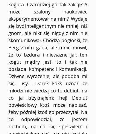
koguta. Czarodziej go tak zaklął? A 
może szalony naukowiec 
eksperymentował na nim? Wydaje 
się być inteligentnym nie mniej, niż 
gnom, ale nikt się nigdy z nim nie 
skomunikował. Chodzą pogłoski, że 
Berg z nim gada, ale mnie mówił, 
że to bzdura i nieważne jak ten 
kogut mądry jest, to i tak nie 
posiada kompetencji komunikacji. 
Dziwne wyrażenie, ale podoba mi 
się. Lisy… Darek Foks uznał, że 
młodzi nie wiedzą co to debiut, na 
co ja krzyknąłem: hej! Debiut 
powieściowy ktoś może napisać, 
żeby później ktoś go przeczytał! Na 
co odpowiedział, że jestem 
zuchem, na co się speszyłem i 
powiedziałem coś, co nie wydało 