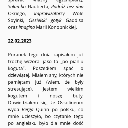
Salambo 
Flauberta, 
Podróż bez dna 
Okriego, 
Improwizatorzy 
Wole 
Soyinki, 
Ciesielski gotyk 
Gaddisa 
oraz 
Imagina 
Marii Konopnickiej.
22.02.2023
Poranek tego dnia zapisałem już 
trochę wczoraj jako to „po pianiu 
koguta”. Poszedłem spać o 
dziewiątej. Miałem sny, których nie 
pamiętam już (wiem, że były 
stresujące). Jestem wielkim 
kogutem i noszę buty. 
Dowiedziałem się, że Ossolineum 
wyda 
Berga 
Quinn po polsku, co 
mnie ucieszyło, bo czytanie tego 
po angielsku było dla mnie dość 