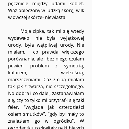
pęcznieje między udami kobiet. 
Wąż obleczony w ludzką skórę, wilk 
w owczej skórze- niewiasta. 
	Moja cipka, tak mi się wtedy 
wydawało, nie była wyjątkowej 
urody, była wątpliwej urody. Nie 
miałam,  co prawda większego 
porównania, ale i bez niego czułam 
pewien problem z symetrią, 
kolorem, wielkością, 
marszczeniami. Cóż z cipą miałam 
tak jak z twarzą, nic szczególnego.  
No dobra i co dalej, zastanawiałam 
się, czy to tylko mi przytrafił się taki 
feler, “wygląda jak czterdzieści 
osiem smutków”, “gdy był mały to 
znalazłam go w ogródku”. W 
ogródeczku rozkwitały pąki białych 