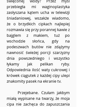
święconej wody? Przez myśl 
przebiegła mi waginoplastyka 
zasłyszana kątem ucha w telewizji 
śniadaniowej, wszakże wiadomo, 
że o brzydkich cipkach najlepiej 
rozmawia się przy porannej kawie z 
bajglem z makiem, tuż po 
wschodzie słońca, gdy na 
podeszwach butów nie zdążymy 
nawnosić świeżej porcji szarzyzny 
dnia powszedniego i wszystko 
łykamy jak pelikan ryby. 
Odpowiednia ilość waty cukrowej i 
krówek ciągutek z każdej cipy ulepi 
znakomity pasek na ekranie tv.
	Przejebane. Czułam jakbym 
miałą wypisane na twarzy, że moja 
cipa nie zachęca do zapuszczania 