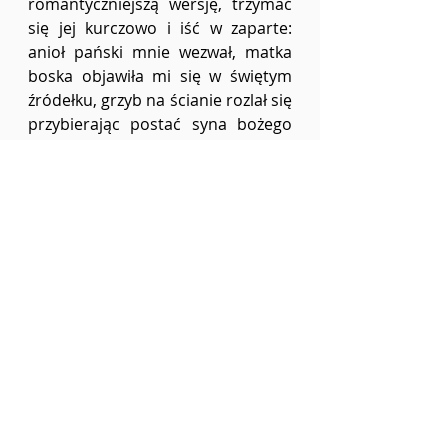
romantyczniejszą wersję, trzymać 
się jej kurczowo i iść w zaparte: 
anioł pański mnie wezwał, matka 
boska objawiła mi się w świętym 
źródełku, grzyb na ścianie rozlał się 
przybierając postać syna bożego 
czy zakochałam się wikarym. Nic z 
tych rzeczy- gruba chciała zrzucić 
parę kilo. 
	Na pielgrzymce idziesz, 
idziesz, idziesz, czasem jesz, 
rozkładasz namiot, składasz 
namiot, godzinki, koronka, 
różaniec, droga krzyżowa, anioł 
pański, przebijanie bąbli, święte 
oleje na stopy i apel jasnogórski- 
bez niego się nie liczy i idziesz, a 
waga spada. Alleluja. Chwalcie 