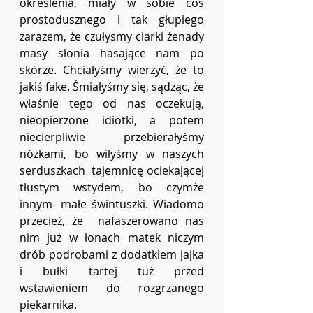
określenia, miały w sobie coś 
prostodusznego i tak głupiego 
zarazem, że czułysmy ciarki żenady 
masy słonia hasające nam po 
skórze. Chciałyśmy wierzyć, że to 
jakiś fake. Śmiałyśmy się, sądząc, że 
właśnie tego od nas oczekują, 
nieopierzone idiotki, a potem 
niecierpliwie przebierałyśmy  
nóżkami, bo wiłyśmy w naszych 
serduszkach  tajemnicę ociekającej 
tłustym wstydem, bo czymże 
innym- małe świntuszki. Wiadomo 
przecież, że  nafaszerowano nas 
nim już w łonach matek niczym 
drób podrobami z dodatkiem jajka 
i bułki tartej tuż przed 
wstawieniem do rozgrzanego 
piekarnika. 