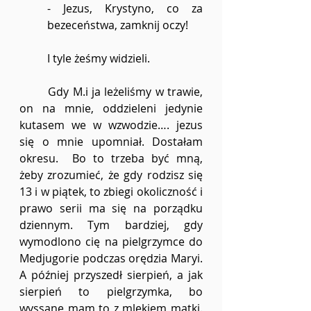
- Jezus, Krystyno, co za 
bezeceństwa, zamknij oczy!
	I tyle żeśmy widzieli. 
	Gdy M.i ja leżeliśmy w trawie, 
on na mnie, oddzieleni jedynie 
kutasem we w wzwodzie…. jezus 
się o mnie upomniał. Dostałam 
okresu.  Bo to trzeba być mną, 
żeby zrozumieć, że gdy rodzisz się 
13 i w piątek, to zbiegi okoliczność i 
prawo serii ma się na porządku 
dziennym. Tym bardziej, gdy 
wymodlono cię na pielgrzymce do 
Medjugorie podczas orędzia Maryi. 
A później przyszedł sierpień, a jak 
sierpień to pielgrzymka, bo 
wyssane mam to z mlekiem matki. 