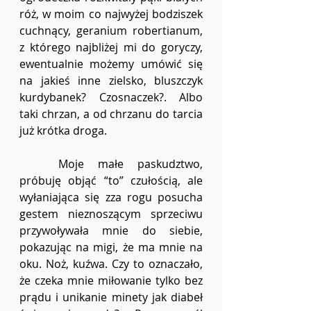
róż, w moim co najwyżej bodziszek 
cuchnący, geranium robertianum, 
z którego najbliżej mi do goryczy, 
ewentualnie możemy umówić się 
na jakieś inne zielsko, bluszczyk 
kurdybanek? Czosnaczek?. Albo 
taki chrzan, a od chrzanu do tarcia 
już krótka droga.
	Moje małe paskudztwo, 
próbuję objąć “to” czułością, ale 
wyłaniająca się zza rogu posucha 
gestem nieznoszącym sprzeciwu 
przywoływała mnie do siebie, 
pokazując na migi, że ma mnie na 
oku. Noż, kuźwa. Czy to oznaczało, 
że czeka mnie miłowanie tylko bez 
prądu i unikanie minety jak diabeł 