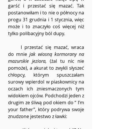
garść i przestać się mazać. Tak 
postanowiłam i to nie o północy na 
progu 31 grudnia i 1 stycznia, więc 
może i to znaczyło coś więcej niż 
tylko polibacyjny ból dupy.
	I przestać się mazać, wraca 
do mnie
 jak wiosną kormorany na 
mazurskie jeziora,
 (żal tu nic nie 
pomoże), a akurat to zwykli słyszeć 
chłopcy, którym spuszczałam 
surowy wpierdol w piaskownicy na 
oczach ich zniesmaczonych tym 
widokiem ojców. Podchodzi jeden z 
drugim ze śliwą pod okiem do “ I’m 
your father”, który podrywa swoje 
znudzone jestestwo z ławki: