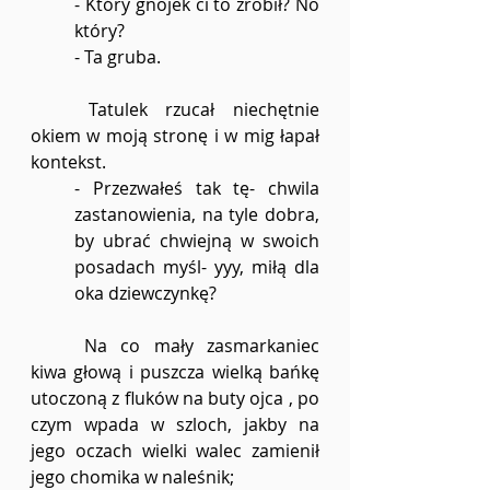
- Który gnojek ci to zrobił? No 
który?
- Ta gruba.
	Tatulek rzucał niechętnie 
okiem w moją stronę i w mig łapał 
kontekst.
- Przezwałeś tak tę- chwila 
zastanowienia, na tyle dobra, 
by ubrać chwiejną w swoich 
posadach myśl- yyy, miłą dla 
oka dziewczynkę?
	Na co mały zasmarkaniec 
kiwa głową i puszcza wielką bańkę 
utoczoną z fluków na buty ojca , po 
czym wpada w szloch, jakby na 
jego oczach wielki walec zamienił 
jego chomika w naleśnik;