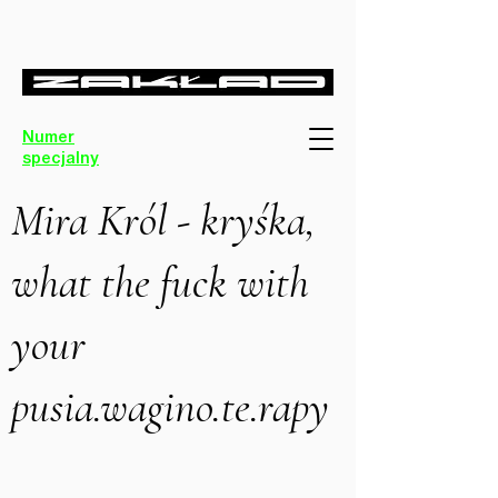
Numer
specjalny
Mira Król - kryśka,
what the fuck with
your
pusia.wagino.te.rapy