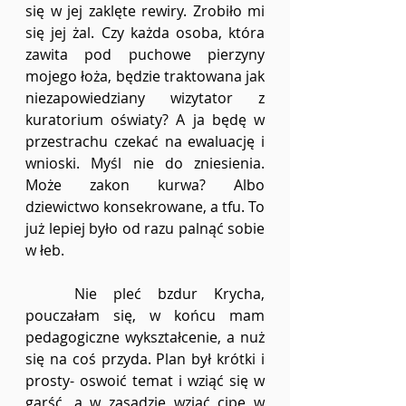
się w jej zaklęte rewiry. Zrobiło mi 
się jej żal. Czy każda osoba, która 
zawita pod puchowe pierzyny 
mojego łoża, będzie traktowana jak 
niezapowiedziany wizytator z 
kuratorium oświaty? A ja będę w 
przestrachu czekać na ewaluację i 
wnioski. Myśl nie do zniesienia. 
Może zakon kurwa? Albo 
dziewictwo konsekrowane, a tfu. To 
już lepiej było od razu palnąć sobie 
w łeb. 
	Nie pleć bzdur Krycha, 
pouczałam się, w końcu mam 
pedagogiczne wykształcenie, a nuż 
się na coś przyda. Plan był krótki i 
prosty- oswoić temat i wziąć się w 
garść, a w zasadzie wziąć cipę w 