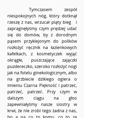
	Tymczasem zespół 
niespokojnych nóg, który dotknął 
rzeszę z nas, wrzucał piąty bieg   i 
zapragnęłyśmy czym prędzej udać 
się do domów, by z dorodnym 
pąsem przyklejonym do polików  
rozłożyć ręcznik na łazienkowych 
kafelkach, z kosmetyczek wyjąć 
okrągłe, puszczające zajączki 
puzdereczko, szeroko rozłożyć nogi 
jak na fotelu ginekologicznym, albo 
na grzbiecie dzikiego ogiera o 
imieniu Czarna Piękność i patrzeć, 
patrzeć, patrzeć. Przy czym w 
dalszym ciągu na głos 
zapewniałyśmy nasze siostry w 
krwi, że nie zrobi tego żadna z nas, 
bo a na co to komu, co to za 