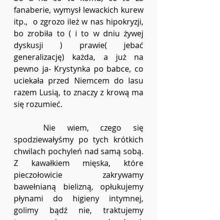
fanaberie, wymysł lewackich kurew 
itp.,  o zgrozo ileż w nas hipokryzji, 
bo zrobiła to ( i to w dniu żywej 
dyskusji ) prawie( jebać 
generalizację) każda, a już na 
pewno ja- Krystynka po babce, co 
uciekała przed Niemcem do lasu 
razem Lusią, to znaczy z krową ma 
się rozumieć.
	Nie wiem, czego się 
spodziewałyśmy po tych krótkich 
chwilach pochyleń nad samą sobą. 
Z kawałkiem mięska, które 
pieczołowicie zakrywamy 
bawełnianą bielizną, opłukujemy 
płynami do higieny intymnej, 
golimy bądź nie, traktujemy 