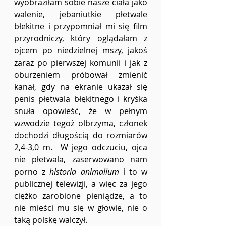
wyobraziłam sobie nasze ciała jako 
walenie, jebaniutkie płetwale 
błekitne i przypomniał mi się film 
przyrodniczy, który oglądałam z 
ojcem po niedzielnej mszy, jakoś 
zaraz po pierwszej komunii i jak z 
oburzeniem próbował zmienić 
kanał, gdy na ekranie ukazał się 
penis płetwala błękitnego i kryśka 
snuła opowieść, że w pełnym 
wzwodzie tegoż olbrzyma, członek 
dochodzi długością do rozmiarów 
2,4-3,0 m.  W jego odczuciu, ojca 
nie płetwala, zaserwowano nam 
porno z
 historia animalium
 i to w 
publicznej telewizji, a więc za jego 
ciężko zarobione pieniądze, a to 
nie mieści mu się w głowie, nie o 
taką polskę walczył.  