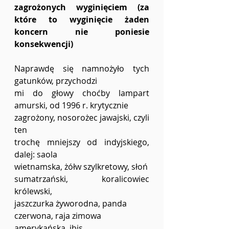
zagrożonych wyginięciem (za 
które to wyginięcie żaden 
koncern nie poniesie 
konsekwencji)
Naprawdę się namnożyło tych 
gatunków, przychodzi
mi do głowy choćby lampart 
amurski, od 1996 r. krytycznie
zagrożony, nosorożec jawajski, czyli 
ten
trochę mniejszy od indyjskiego, 
dalej: saola
wietnamska, żółw szylkretowy, słoń 
sumatrzański, koralicowiec 
królewski, 
jaszczurka żyworodna, panda
czerwona, raja zimowa
amerykańska, ibis