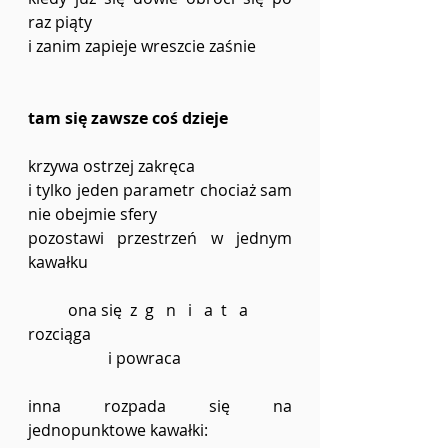
raz piąty
i zanim zapieje wreszcie zaśnie 
tam się zawsze coś dzieje
krzywa ostrzej zakręca
i tylko jeden parametr chociaż sam 
nie obejmie sfery
pozostawi przestrzeń w jednym 
kawałku
	ona się  z  g   n   i   a  t   a 
rozciąga 
		i powraca 
inna rozpada się na 
jednopunktowe kawałki: