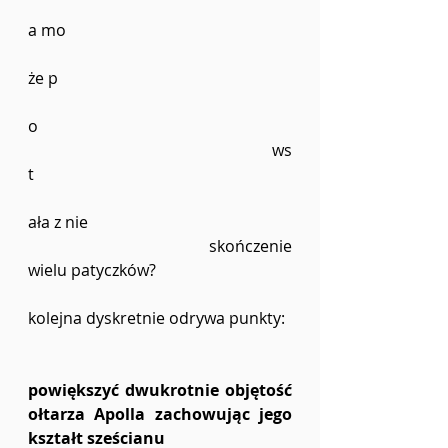
a mo
że p
o
						ws
t
ała z nie 
				skończenie 
wielu patyczków?
kolejna dyskretnie odrywa punkty: 
powiększyć dwukrotnie objętość 
ołtarza Apolla zachowując jego 
kształt sześcianu