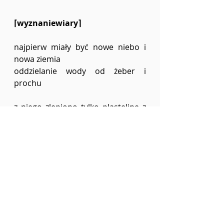
⌈wyznaniewiary⌉
najpierw miały być nowe niebo i 
nowa ziemia
oddzielanie wody od żeber i 
prochu
z niego zlepiono tylko plastelinę z 
pvc 
trójwymiarową przestrzeń z iluzji 
odległość z wrażenia
zbiory rozdmuchane z boga 
który wypluł powietrze 