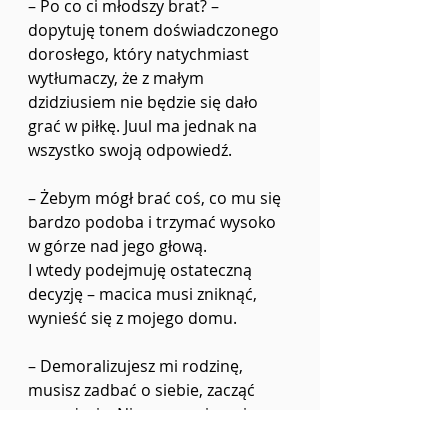
–
 Po co ci młodszy brat? 
–
dopytuję tonem doświadczonego 
dorosłego, który natychmiast
wytłumaczy, że z małym 
dzidziusiem nie będzie się dało 
grać w piłkę. Juul ma jednak na
wszystko swoją odpowiedź.
–
 Żebym mógł brać coś, co mu się 
bardzo podoba i trzymać wysoko 
w górze nad jego głową.
I wtedy podejmuję ostateczną 
decyzję 
–
 macica musi zniknąć, 
wynieść się z mojego domu.
–
 Demoralizujesz mi rodzinę, 
musisz zadbać o siebie, zacząć 
nowe życie. Nie mogę wiecznie
stwarzać ci warunków 
–
 mówię do 