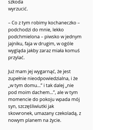
szkoda
wyrzucić.
–
 Co z tym robimy kochaneczko 
–
podchodzi do mnie, lekko 
podchmielona 
–
 piwsko w jednym
jajniku, faja w drugim, w ogóle 
wygląda jakby zaraz miała komuś 
przylać.
Już mam jej wygarnąć, że jest 
zupełnie nieodpowiedzialna, i że 
„
w tym domu...
”
 i tak dalej 
„
nie
pod moim dachem...
”
, ale w tym 
momencie do pokoju wpada mój 
syn, szczęśliwiutki jak
skowronek, umazany czekoladą, z 
nowym planem na życie.