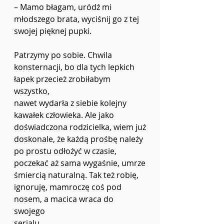
–
 Mamo błagam, uródź mi 
młodszego brata, wyciśnij go z tej 
swojej pięknej pupki.
Patrzymy po sobie. Chwila 
konsternacji, bo dla tych lepkich 
łapek przecież zrobiłabym 
wszystko,
nawet wydarła z siebie kolejny 
kawałek człowieka. Ale jako 
doświadczona rodzicielka, wiem już
doskonale, że każdą prośbę należy 
po prostu odłożyć w czasie, 
poczekać aż sama wygaśnie, umrze
śmiercią naturalną. Tak też robię, 
ignoruję, mamroczę coś pod 
nosem, a macica wraca do 
swojego
serialu.