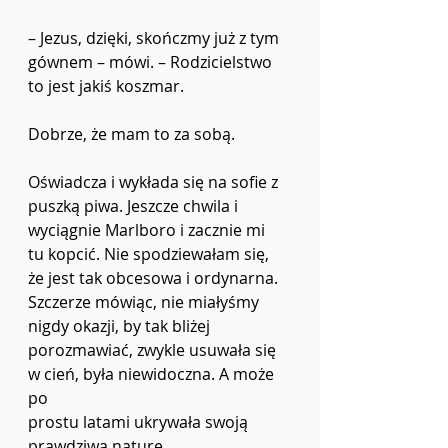
–
 Jezus, dzięki, skończmy już z tym 
gównem 
– 
mówi. 
–
 Rodzicielstwo 
to jest jakiś koszmar.
Dobrze, że mam to za sobą.
Oświadcza i wykłada się na sofie z 
puszką piwa. Jeszcze chwila i 
wyciągnie Marlboro i zacznie mi
tu kopcić. Nie spodziewałam się, 
że jest tak obcesowa i ordynarna. 
Szczerze mówiąc, nie miałyśmy
nigdy okazji, by tak bliżej 
porozmawiać, zwykle usuwała się 
w cień, była niewidoczna. A może 
po
prostu latami ukrywała swoją 
prawdziwą naturę.