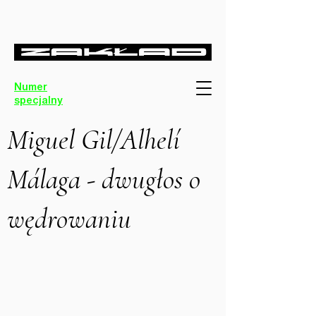
Numer
specjalny
Miguel Gil/Alhelí
Málaga - dwugłos o
wędrowaniu