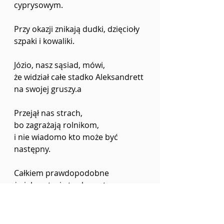
cyprysowym.
Przy okazji znikają dudki, dzięcioły
szpaki i kowaliki.
Józio, nasz sąsiad, mówi,
że widział całe stadko Aleksandrett
na swojej gruszy.a
Przejął nas strach,
bo zagrażają rolnikom,
i nie wiadomo kto może być 
następny.
Całkiem prawdopodobne
że jak czytacie te słowa, to 
opublikował je magazyn poetycko 
– społeczny