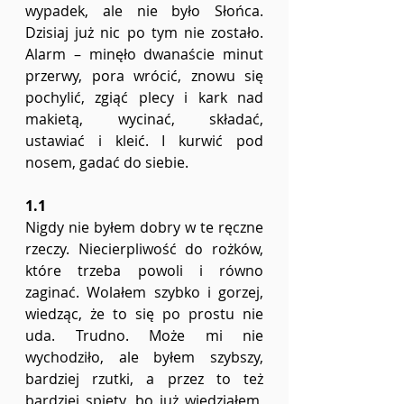
wypadek, ale nie było Słońca. 
Dzisiaj już nic po tym nie zostało. 
Alarm – minęło dwanaście minut 
przerwy, pora wrócić, znowu się 
pochylić, zgiąć plecy i kark nad 
makietą, wycinać, składać, 
ustawiać i kleić. I kurwić pod 
nosem, gadać do siebie. 
1.1
Nigdy nie byłem dobry w te ręczne 
rzeczy. Niecierpliwość do rożków, 
które trzeba powoli i równo 
zaginać. Wolałem szybko i gorzej, 
wiedząc, że to się po prostu nie 
uda. Trudno. Może mi nie 
wychodziło, ale byłem szybszy, 
bardziej rzutki, a przez to też 
bardziej spięty, bo już wiedziałem, 