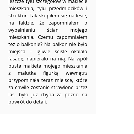
jeszcze tylu szczegółów w makiecie 
mieszkania, tylu przedmiocików i 
struktur. Tak skupiłem się na lesie, 
na fałdzie, że zapomniałem o 
wypełnieniu ścian mojego 
mieszkania. Czemu zapomniałem 
też o balkonie? Na balkon nie było 
miejsca – igliwie ściśle okalało 
fasadę, napierało na nią. Na wpół 
pusta makieta mojego mieszkania 
z malutką figurką wewnątrz 
przypominała teraz miejsce, które 
za chwilę zostanie strawione przez 
las, było już chyba za późno na 
powrót do detali. 
3.4
Uskoki, wgięcia, skraje,
ale na naszym osiedlu nie ma lasu, 