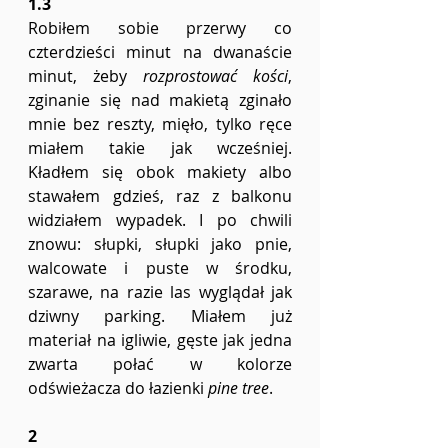
1.3
Robiłem sobie przerwy co 
czterdzieści minut na dwanaście 
minut, żeby 
rozprostować kości
, 
zginanie się nad makietą zginało 
mnie bez reszty, mięło, tylko ręce 
miałem takie jak wcześniej. 
Kładłem się obok makiety albo 
stawałem gdzieś, raz z balkonu 
widziałem wypadek. I po chwili 
znowu: słupki, słupki jako pnie, 
walcowate i puste w środku, 
szarawe, na razie las wyglądał jak 
dziwny parking. Miałem już 
materiał na igliwie, gęste jak jedna 
zwarta połać w kolorze 
odświeżacza do łazienki 
pine tree
. 
2