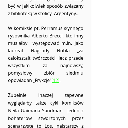
być w jakikolwiek sposób związany 
z biblioteką w stolicy  Argentyny…  
W komiksie pt. Perramus słynnego 
rysownika Alberto Brecci, kto inny 
musiałby  występować m.in. jako 
laureat Nagrody Nobla „za 
całokształt twórczości, lecz przede  
wszystkim za najnowszy, 
pomysłowy zbiór siedmiu 
opowiadań „Frykcje”
[12]
.  
Zupełnie inaczej zapewne 
wyglądałby także cykl komiksów 
Neila Gaimana Sandman.  Jeden z 
bohaterów stworzonych przez 
scenarzystę to Los, najstarszy z 