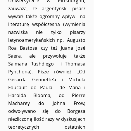
Uniwersytecie w Pittsburghu, 
zauważa, że argentyński pisarz 
wywarł także ogromny wpływ  na 
literaturę współczesną (wymienia 
nazwiska nie tylko pisarzy 
latynoamerykańskich np.  Augusto 
Roa Bastosa czy też Juana José 
Saera, ale przywołuje także 
Salmana Rushdiego  i Thomasa 
Pynchona). Pisze również: „Od 
Gérarda Gennette’a i Michela 
Foucault do Paula  de Mana i 
Harolda Blooma, od Pierre 
Macharey do Johna Frow, 
odwoływano się do Borgesa  
niezliczoną ilość razy w dyskusjach 
teoretycznych ostatnich 