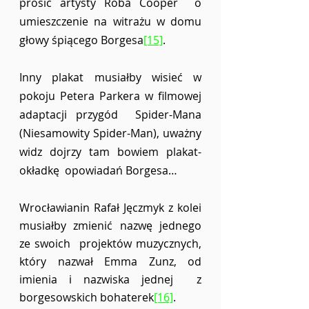
prosić artysty Roba Cooper  o 
umieszczenie na witrażu w domu 
głowy śpiącego Borgesa
[15]
.  
Inny plakat musiałby wisieć w 
pokoju Petera Parkera w filmowej 
adaptacji przygód  Spider-Mana 
(Niesamowity Spider-Man), uważny 
widz dojrzy tam bowiem plakat-
okładkę  opowiadań Borgesa…  
Wrocławianin Rafał Jęczmyk z kolei 
musiałby zmienić nazwę jednego 
ze swoich  projektów muzycznych, 
który nazwał Emma Zunz, od 
imienia i nazwiska jednej  z 
borgesowskich bohaterek
[16]
.  