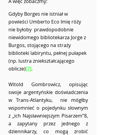
A więc zobaczmy:  
Gdyby Borges nie istniał w 
powieści Umberto Eco Imię róży 
nie byłoby  prawdopodobnie 
niewidomego bibliotekarza Jorge z 
Burgos, stojącego na straży 
biblioteki labiryntu, pełnej pułapek 
(np. lustra zniekształcającego 
oblicze)
[7]
.  
Witold Gombrowicz, opisując 
swoje argentyńskie doświadczenia 
w Trans-Atlantyku,  nie mógłby 
wspomnieć o pojedynku słownym 
z „ich Najsławniejszym Pisarzem”8,  
a zapytany przez jednego z 
dziennikarzy, co mogą zrobić 