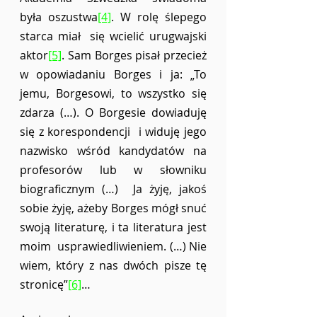
była oszustwa
[4]
. W rolę ślepego 
starca miał  się wcielić urugwajski 
aktor
[5]
. Sam Borges pisał przecież 
w opowiadaniu Borges i ja: „To  
jemu, Borgesowi, to wszystko się 
zdarza (…). O Borgesie dowiaduję 
się z korespondencji  i widuję jego 
nazwisko wśród kandydatów na 
profesorów lub w słowniku 
biograficznym (…)  Ja żyję, jakoś 
sobie żyję, ażeby Borges mógł snuć 
swoją literaturę, i ta literatura jest 
moim  usprawiedliwieniem. (…) Nie 
wiem, który z nas dwóch pisze tę 
stronicę”
[6]
…  