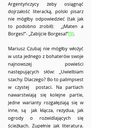
Argentyńczycy żeby osiągnąć  
dojrzałość literacką, polski pisarz 
nie mógłby odpowiedzieć (tak jak 
to podobno zrobił):  „¡Maten a 
Borges!”- „Zabijcie Borgesa!”
[9]
.  
Mariusz Czubaj nie mógłby włożyć 
w usta jednego z bohaterów swoje 
najnowszej  powieści 
następujących słów: „Uwielbiam 
szachy. Dlaczego? Bo to palimpsest 
w czystej  postaci. Na partiach 
nawarstwiają się kolejne partie, 
jedne warianty rozgałęziają się w 
inne, są  jak kłącza, rezydua, jak 
ogrody o rozwidlających się 
ścieżkach. Zupełnie jak literatura. 