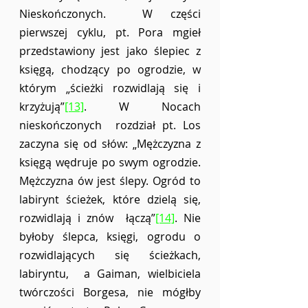
Nieskończonych.  W części 
pierwszej cyklu, pt. Pora mgieł 
przedstawiony jest jako ślepiec z 
księgą, chodzący po ogrodzie, w 
którym „ścieżki rozwidlają się i 
krzyżują”
[13]
. W Nocach 
nieskończonych  rozdział pt. Los 
zaczyna się od słów: „Mężczyzna z 
księgą wędruje po swym ogrodzie.  
Mężczyzna ów jest ślepy. Ogród to 
labirynt ścieżek, które dzielą się, 
rozwidlają i znów  łączą”
[14]
. Nie 
byłoby ślepca, księgi, ogrodu o 
rozwidlających się ścieżkach, 
labiryntu,  a Gaiman, wielbiciela 
twórczości Borgesa, nie mógłby 