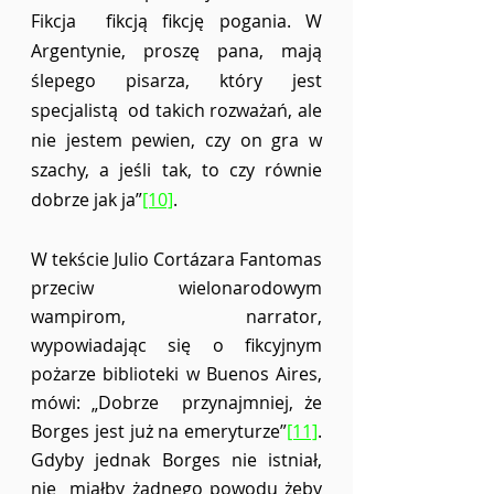
Fikcja  fikcją fikcję pogania. W 
Argentynie, proszę pana, mają 
ślepego pisarza, który jest 
specjalistą  od takich rozważań, ale 
nie jestem pewien, czy on gra w 
szachy, a jeśli tak, to czy równie  
dobrze jak ja”
[10]
.  
W tekście Julio Cortázara Fantomas 
przeciw wielonarodowym 
wampirom, narrator,  
wypowiadając się o fikcyjnym 
pożarze biblioteki w Buenos Aires, 
mówi: „Dobrze  przynajmniej, że 
Borges jest już na emeryturze”
[11]
. 
Gdyby jednak Borges nie istniał, 
nie  miałby żadnego powodu żeby 