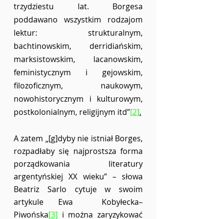
trzydziestu lat. Borgesa  
poddawano wszystkim rodzajom 
lektur: strukturalnym, 
bachtinowskim, derridiańskim,  
marksistowskim, lacanowskim, 
feministycznym i gejowskim, 
filozoficznym, naukowym,  
nowohistorycznym i kulturowym, 
postkolonialnym, religijnym itd”
[2]
.
A zatem „[g]dyby nie istniał Borges, 
rozpadłaby się najprostsza forma 
porządkowania literatury 
argentyńskiej XX wieku” – słowa 
Beatriz Sarlo cytuje w swoim 
artykule Ewa  Kobyłecka–
Piwońska
[3]
 i można zaryzykować 