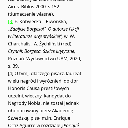
Aires: Biblos 2000, s.152 
(tłumaczenie własne). 
[3]
 E. Kobyłecka – Piwońska, 
„Zabijcie Borgesa!”. O autorze Fikcji 
w literaturze argentyńskiej”,
 w: W. 
Charchalis,  A. Żychliński (red), 
Czynnik Borgesa. Szkice krytyczne,
Poznań: Wydawnictwo UAM, 2020, 
s. 39.
[4] O tym,, dlaczego pisarz, laureat 
wielu nagród i wyróżnień, doktor 
Honoris Causa prestiżowych 
uczelni, wieczny  kandydat do 
Nagrody Nobla, nie został jednak 
uhonorowany przez Akademię 
Szwedzką, pisał m.in. Enrique  
Ortiz Aguirre w rozdziale 
¿Por qué 