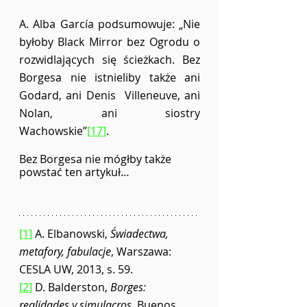
A. Alba García podsumowuje: „Nie 
byłoby Black Mirror bez Ogrodu o 
rozwidlających się ścieżkach. Bez 
Borgesa nie istnieliby także ani 
Godard, ani Denis  Villeneuve, ani 
Nolan, ani siostry 
Wachowskie”
[17]
.  
Bez Borgesa nie mógłby także 
powstać ten artykuł… 
[1]
 A. Elbanowski, 
Świadectwa, 
metafory, fabulacje
, Warszawa: 
CESLA UW, 2013, s. 59.  
[2]
 D. Balderston, 
Borges: 
realidades y simulacros
, Buenos 