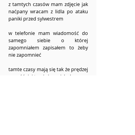
z tamtych czasów mam zdjęcie jak 
naćpany wracam z lidla po ataku 
paniki przed sylwestrem
w telefonie mam wiadomość do 
samego siebie o której 
zapomniałem zapisałem to żeby 
nie zapomnieć
tamte czasy mają się tak że prędzej 
czy później traci się o nich dane 
zwłaszcza jak się kasuje robi uniki
odzysk trwa dwa razy dłużej
zajrzyjmy do ciężkich plików
numer #7
Numer 7
wiersze