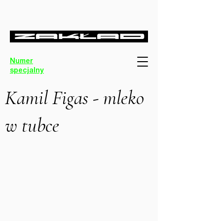
Numer
specjalny
Kamil Figas - mleko
w tubce