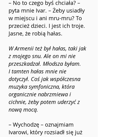
– No to czego byś chciała? – 
pyta mnie Ivar. – Żeby usiadły 
w miejscu i ani mru-mru? To 
przecież dzieci. I jest ich troje. 
Jasne, że robią hałas.
W Armenii też był hałas, taki jak 
z mojego snu. Ale on mi nie 
przeszkadzał. Młodsza byłam. 
I tamten hałas mnie nie 
dotyczył. Coś jak współczesna 
muzyka symfoniczna, która 
organicznie nabrzmiewa i 
cichnie, żeby potem uderzyć z 
nową mocą.
– Wychodzę – oznajmiam 
Ivarowi, który rozsiadł się już 