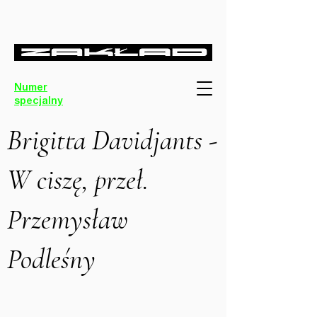
Numer
specjalny
Brigitta Davidjants -
W ciszę, przeł.
Przemysław
Podleśny