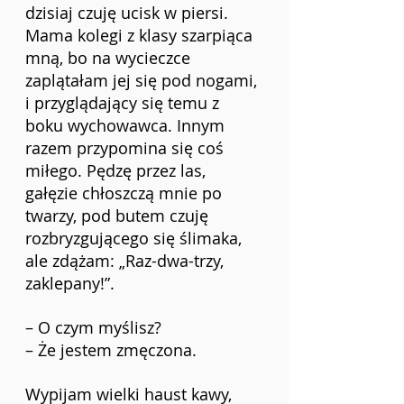
dzisiaj czuję ucisk w piersi. 
Mama kolegi z klasy szarpiąca 
mną, bo na wycieczce 
zaplątałam jej się pod nogami, 
i przyglądający się temu z 
boku wychowawca. Innym 
razem przypomina się coś 
miłego. Pędzę przez las, 
gałęzie chłoszczą mnie po 
twarzy, pod butem czuję 
rozbryzgującego się ślimaka, 
ale zdążam: „Raz-dwa-trzy, 
zaklepany!”.
– O czym myślisz?
– Że jestem zmęczona.
Wypijam wielki haust kawy, 