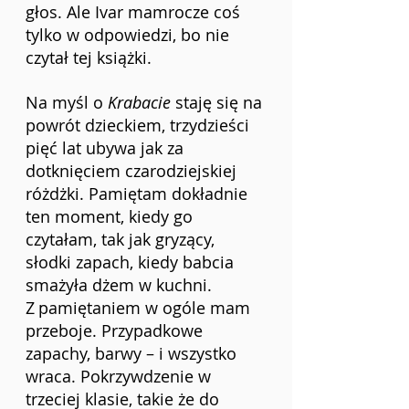
głos. Ale Ivar mamrocze coś 
tylko w odpowiedzi, bo nie 
czytał tej książki.
Na myśl o 
Krabacie
 staję się na 
powrót dzieckiem, trzydzieści 
pięć lat ubywa jak za 
dotknięciem czarodziejskiej 
różdżki. Pamiętam dokładnie 
ten moment, kiedy go 
czytałam, tak jak gryzący, 
słodki zapach, kiedy babcia 
smażyła dżem w kuchni. 
Z
pamiętaniem w ogóle mam 
przeboje. Przypadkowe 
zapachy, barwy – i wszystko 
wraca. Pokrzywdzenie w 
trzeciej klasie, takie że do 