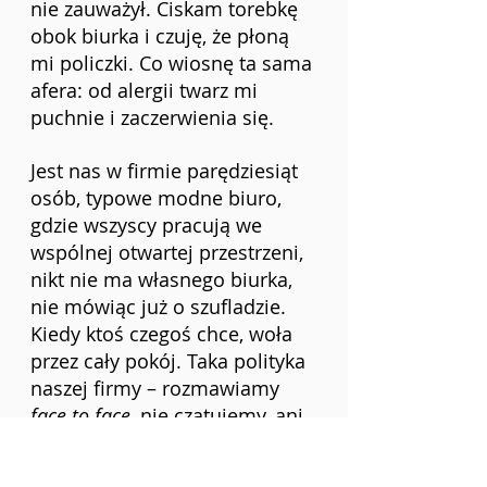
nie zauważył. Ciskam torebkę 
obok biurka i czuję, że płoną 
mi policzki. Co wiosnę ta sama 
afera: od alergii twarz mi 
puchnie i zaczerwienia się.
Jest nas w firmie parędziesiąt 
osób, typowe modne biuro, 
gdzie wszyscy pracują we 
wspólnej otwartej przestrzeni, 
nikt nie ma własnego biurka, 
nie mówiąc już o szufladzie. 
Kiedy ktoś czegoś chce, woła 
przez cały pokój. Taka polityka 
naszej firmy – rozmawiamy 
face to face
, nie czatujemy, ani 
nie wysyłamy SMS-ów. „
Human 
touch
”, powiada szef. „Jak za 