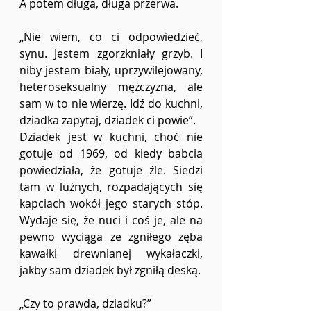
A potem długa, długa przerwa. 
„Nie wiem, co ci odpowiedzieć, 
synu. Jestem zgorzkniały grzyb. I 
niby jestem biały, uprzywilejowany, 
heteroseksualny mężczyzna, ale 
sam w to nie wierzę. Idź do kuchni, 
dziadka zapytaj, dziadek ci powie”.
Dziadek jest w kuchni, choć nie 
gotuje od 1969, od kiedy babcia 
powiedziała, że gotuje źle. Siedzi 
tam w luźnych, rozpadających się 
kapciach wokół jego starych stóp. 
Wydaje się, że nuci i coś je, ale na 
pewno wyciąga ze zgniłego zęba 
kawałki drewnianej wykałaczki, 
jakby sam dziadek był zgniłą deską. 
„Czy to prawda, dziadku?”