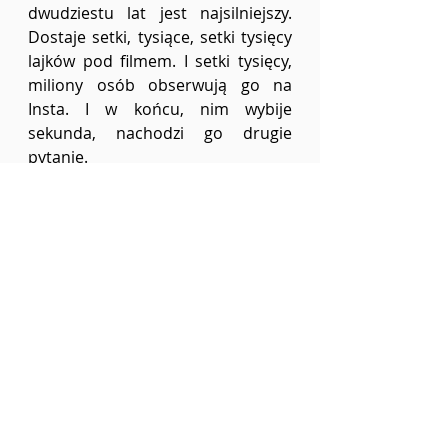
dwudziestu lat jest najsilniejszy. 
Dostaje setki, tysiące, setki tysięcy 
lajków pod filmem. I setki tysięcy, 
miliony osób obserwują go na 
Insta. I w końcu, nim wybije 
sekunda, nachodzi go drugie 
pytanie.
numer #3
Numer 3
proza