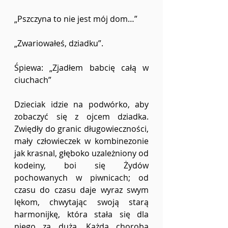
„Pszczyna to nie jest mój dom…”
„Zwariowałeś, dziadku”. 
Śpiewa: „Zjadłem babcię całą w 
ciuchach”
Dzieciak idzie na podwórko, aby 
zobaczyć się z ojcem dziadka. 
Zwiędły do ​​granic długowieczności, 
mały człowieczek w kombinezonie 
jak krasnal, głęboko uzależniony od 
kodeiny, boi się Żydów 
pochowanych w piwnicach; od 
czasu do czasu daje wyraz swym 
lękom, chwytając swoją starą 
harmonijkę, która stała się dla 
niego za duża. Każda choroba 