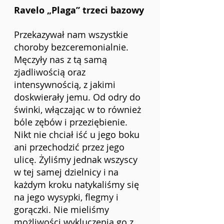
Ravelo „Plaga” trzeci bazowy
Przekazywał nam wszystkie 
choroby bezceremonialnie. 
Męczyły nas z tą samą 
zjadliwością oraz 
intensywnością, z jakimi 
doskwierały jemu. Od odry do 
świnki, włączając w to również 
bóle zębów i przeziębienie. 
Nikt nie chciał iść u jego boku 
ani przechodzić przez jego 
ulicę. Żyliśmy jednak wszyscy 
w tej samej dzielnicy i
na 
każdym kroku natykaliśmy się 
na jego wysypki, flegmy i 
gorączki. Nie mieliśmy 
możliwości wykluczenia go z 