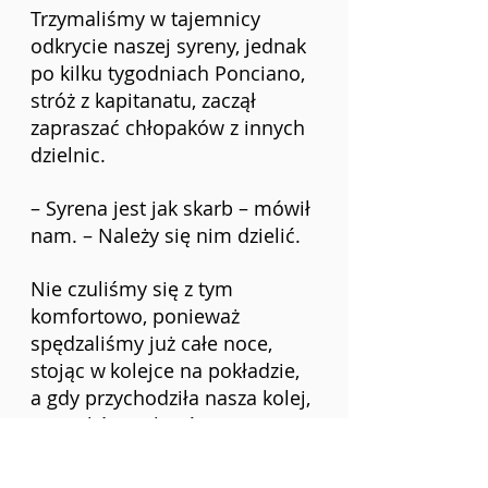
Trzymaliśmy w tajemnicy 
odkrycie naszej syreny, jednak 
po kilku tygodniach Ponciano, 
stróż z kapitanatu, zaczął 
zapraszać chłopaków z innych 
dzielnic.
– Syrena jest jak skarb – mówił 
nam. – Należy się nim dzielić.
Nie czuliśmy się z tym 
komfortowo, ponieważ 
spędzaliśmy już całe noce, 
stojąc w
kolejce na pokładzie, 
a gdy przychodziła nasza kolej, 
musieliśmy płacić. Ponciano 
brał po pięć centavos za 
oglądanie jej, a dziesięć za 