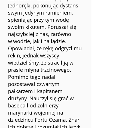
Jednoręki, pokonując dystans 
swym jedynym ramieniem, 
spieniając przy tym wodę 
swoim kikutem. Poruszał się 
najszybciej z nas, zarówno 
w
wodzie, jak i
na lądzie. 
Opowiadał, że rękę odgryzł mu 
rekin, jednak wszyscy 
wiedzieliśmy, że stracił ją w 
prasie młyna trzcinowego. 
Pomimo tego nadal 
pozostawał czwartym 
pałkarzem i kapitanem 
drużyny. Nauczył się grać w 
baseball od żołnierzy 
marynarki wojennej na 
dziedzińcu Fortu Ozama. Znał 
ich dobrze i rozumiał ich język. 