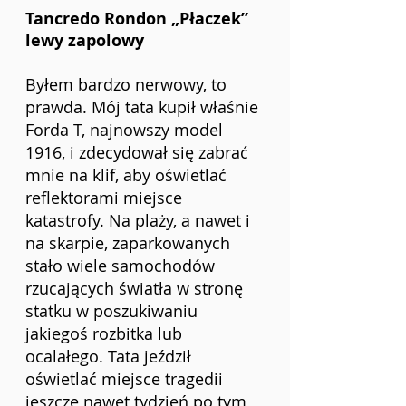
Tancredo Rondon „Płaczek” 
lewy zapolowy
Byłem bardzo nerwowy, to 
prawda. Mój tata kupił właśnie 
Forda T, najnowszy model 
1916, i zdecydował się zabrać 
mnie na klif, aby oświetlać 
reflektorami miejsce 
katastrofy. Na plaży, a nawet i 
na skarpie, zaparkowanych 
stało wiele samochodów 
rzucających światła w stronę 
statku w poszukiwaniu 
jakiegoś rozbitka lub 
ocalałego. Tata jeździł 
oświetlać miejsce tragedii 
jeszcze nawet tydzień po tym, 