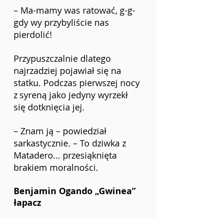
– Ma-mamy was ratować, g-g-
gdy wy przybyliście nas 
pierdolić!
Przypuszczalnie dlatego 
najrzadziej pojawiał się na 
statku. Podczas pierwszej nocy 
z
syreną jako jedyny wyrzekł 
się dotknięcia jej.
– Znam ją – powiedział 
sarkastycznie. – To dziwka z 
Matadero... przesiąknięta 
brakiem moralności.
Benjamin Ogando „Gwinea” 
łapacz