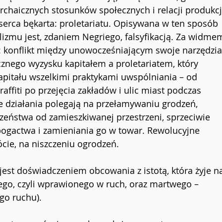
rchaicznych stosunków społecznych i relacji produkcj
serca bękarta: proletariatu. Opisywana w ten sposób 
izmu jest, zdaniem Negriego, falsyfikacją. Za widme
e: konflikt między unowocześniającym swoje narzędzia
znego wyzysku kapitałem a proletariatem, który 
apitału wszelkimi praktykami uwspólniania – od 
affiti po przejęcia zakładów i ulic miast podczas 
te działania polegają na przełamywaniu grodzeń, 
zeństwa od zamieszkiwanej przestrzeni, sprzeciwie 
ogactwa i zamieniania go w towar. Rewolucyjne 
cie, na niszczeniu ogrodzeń.
est doświadczeniem obcowania z istotą, która żyje n
go, czyli wprawionego w ruch, oraz martwego – 
go ruchu). 