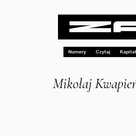
Numery
Czytaj
Kapita
Mikołaj Kwapień