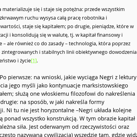
 materializuje się i staje się potężna: przede wszystkim 
ezkrwawym ruchu wysysa całą pracę robotnika i 
wartości, staje się kapitałem; po drugie, pieniądze, które w 
cji i konsolidują się w walutę, tj. w kapitał finansowy i 
e – ale również co do zasady – technologia, która poprzez 
zintegrowanych i stabilnych linii obiektywnego dowodzenia
eństwo i 
życie
[1]
.
 pierwsze: na wnioski, jakie wyciąga Negri z lektury
ęcia jego myśli jako kontynuacje marksistowskiego 
tałem; służą one włoskiemu filozofowi do nakreślenia 
 drugie: na sposób, w jaki nakreśla formy 
ji. Ni tu nie jest horyzontalne –Negri układa kolejne 
ącą ponad wszystko konstrukcją. W tym obrazie kapitał 
ależna siła. Jest oderwanym od rzeczywistości oraz 
często nazywaną cywilizacją) wszędzie tam, gdzie widz