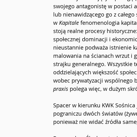
swojego antagonistę w postaci a
lub nienawidzącego go z całego 
w
Kapitale 
fenomenologia kapital
stoją realne procesy historyczn
społecznej dominacji i ekonomic
nieustannie podważa istnienie k
malowania na ścianach wrzut i gr
strajku generalnego. Wszystkie 
oddzielających większość społec
wobec prywatyzacji wspólnego b
praxis
 polega więc, w
dużym skró
Spacer w kierunku KWK Sośnica j
pograniczu dwóch światów (żywe
ponieważ nie widać źródła same