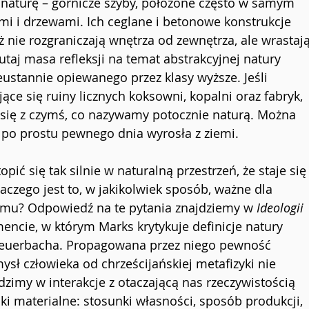
 naturę – górnicze szyby, położone często w samym 
mi i drzewami. Ich ceglane i betonowe konstrukcje 
ż nie rozgraniczają wnętrza od zewnętrza, ale wrastają
taj masa refleksji na temat abstrakcyjnej natury 
ustannie opiewanego przez klasy wyższe. Jeśli 
ące się ruiny licznych koksowni, kopalni oraz fabryk, 
 się z czymś, co nazywamy potocznie naturą. Można 
a po prostu pewnego dnia wyrosła z ziemi.
ić się tak silnie w naturalną przestrzeń, że staje się
czego jest to, w jakikolwiek sposób, ważne dla 
izmu? Odpowiedź na te pytania znajdziemy w 
Ideologii 
mencie, w którym Marks krytykuje definicje natury 
 Feuerbacha. Propagowana przez niego pewność 
sł człowieka od chrześcijańskiej metafizyki nie 
odzimy w interakcje z otaczającą nas rzeczywistością 
i materialne: stosunki własności, sposób produkcji, 