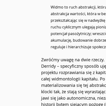
Widmo to ruch abstrakcji, która
abstrakcja wartości, która w b
przekształcając się w nadwyżkę 
ruchu cyklicznym ulegają pioniza
potencjał pasożytniczy; wreszci
akumulację, budowanie dobrze 
reguluje i hierarchizuje społecz
Zwróćmy uwagę na dwie rzeczy. Po
Derridy – specyficzny sposób uj
projektu rozprawiania się z kapi
całej widmontologii kapitału. Po
materializowania się tej abstrakc
klocki tak, że stają się wyrastaj
jawi się jako autonomiczna, niez
historii bytem siejącym pożogę (