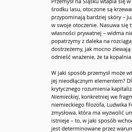
Przemysł na Śląsku wtapia się w
środku lasu, otoczone są krzewa
przypominają bardziej skóry – ju
w swoje otoczenie. Nasuwa się tu
własności prywatnej – widma nie
popatrzymy z daleka na rozciągaj
dostrzeżemy, jak mocno zlewają
odnieść wrażenie, że ta kopalni
W jaki sposób przemysł może wtop
jej nieodłącznym elementem? Dla
krytycznego rozumienia kapital
Niemieckiej
, konkretniej we frag
niemieckiego filozofa, Ludwika
zmysłowa, która ma wyzwolić umy
istnieje – to, w jaki sposób wch
jest determinowane przez warunk