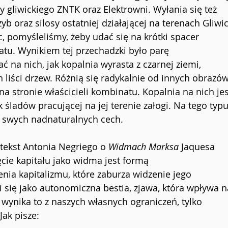
 gliwickiego ZNTK oraz Elektrowni. Wyłania się też 
b oraz silosy ostatniej działającej na terenach Gliwic
, pomyśleliśmy, żeby udać się na krótki spacer 
tu. Wynikiem tej przechadzki było parę 
na nich, jak kopalnia wyrasta z czarnej ziemi, 
 liści drzew. Różnią się radykalnie od innych obrazów
na stronie właścicieli kombinatu. Kopalnia na nich jes
 śladów pracującej na jej terenie załogi. Na tego typu
ze swych nadnaturalnych cech.
tekst Antonia Negriego o 
Widmach Marksa
 Jaquesa 
cie kapitału jako widma jest formą 
ia kapitalizmu, które zaburza widzenie jego 
i się jako autonomiczna bestia, zjawa, która wpływa n
 wynika to z naszych własnych ograniczeń, tylko 
ak pisze: