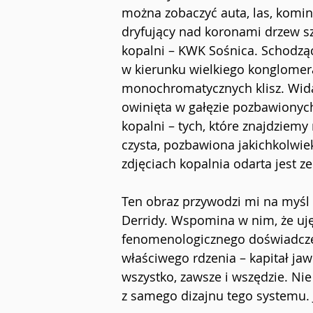
można zobaczyć auta, las, kominy
dryfujący nad koronami drzew szy
kopalni – KWK Sośnica. Schodząc
w
kierunku wielkiego konglomera
monochromatycznych klisz. Widać 
owinięta w gałęzie pozbawionych
kopalni – tych, które znajdziemy 
czysta, pozbawiona jakichkolwiek
zdjęciach kopalnia odarta jest 
Ten obraz przywodzi mi na myśl 
Derridy. Wspomina w nim, że uję
fenomenologicznego doświadczen
właściwego rdzenia – kapitał jaw
wszystko, zawsze i wszędzie. Nie
z
samego dizajnu tego systemu. J