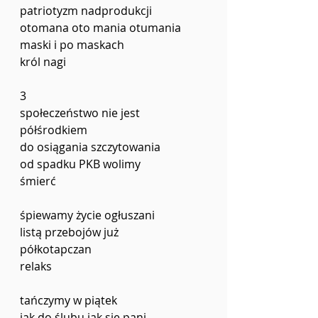
patriotyzm nadprodukcji 
otomana oto mania otumania 
maski i po maskach
król nagi 
3
społeczeństwo nie jest 
półśrodkiem 
do osiągania szczytowania 
od spadku PKB wolimy 
śmierć 
śpiewamy życie ogłuszani 
listą przebojów już 
półkotapczan 
relaks 
tańczymy w piątek
jak do ślubu jak się pani