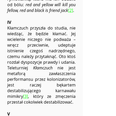
od bólu: 
red and yellow will kill you 
fellow, red and black is friend jack
[2]
. 
IV
Kłamczuch przyszła do studia, nie 
wiedząc, że będzie kłamać. Jej 
wcielenie niczego nie podważa – 
wręcz przeciwnie, udeptuje 
istnienie czegoś nadrzędnego, 
czemu należy przytaknąć. Oto ktoś 
rozdał dyspozycje prawdy i udania. 
Teleturniej 
Kłamczuch 
nie jest 
metaforą zawłaszczenia 
performansu przez kolonizatorów, 
jest raczej bękartem 
destabilizującego karnawału 
mimikry
[3]
, który ze zmęczenia 
przestał cokolwiek destabilizować. 
V