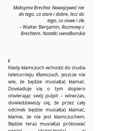
Maksyma Brechta: Nawiązywać nie 
do tego, co stare i dobre, lecz do 
tego, co nowe i złe.
– Walter Benjamin, 
Rozmowy z 
Brechtem. Notatki svendborskie
I
Kiedy kłamczuch wchodzi do studia 
teleturnieju 
Kłamczuch
, jeszcze nie 
wie, że będzie musiał(a) kłamać. 
Dowiaduje się o tym dopiero 
otwierając swój pulpit – wówczas, 
dowiedziawszy się, że przez cały 
odcinek będzie musiał(a) kłamać, 
kłamie, że nie jest kłamczuchem. 
Będzie teraz musiał(a) próbować 
swojej skuteczności w 