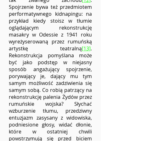
tak zwanego zachodu
[12]
. 
Spojrzenie bywa też przedmiotem 
performatywnego kidnapingu: na 
przykład kiedy stoisz w tłumie 
oglądającym rekonstrukcję 
masakry w Odessie z 1941 roku 
wyreżyserowaną przez rumuńską 
artystkę teatralną
[13]
. 
Rekonstrukcja pomyślana może 
być jako podstęp w niejasny 
sposób angażujący spojrzenie, 
porywający je, dający mu tym 
samym możliwość zadziwienia się 
samym sobą. Co robią patrzący na 
rekonstrukcję palenia Żydów przez 
rumuńskie wojska? Słychać 
wzburzenie tłumu, przedziwny 
entuzjazm zasysany z widowiska, 
podniesione głosy, widać dłonie, 
które w ostatniej chwili 
powstrzymują się przed biciem 