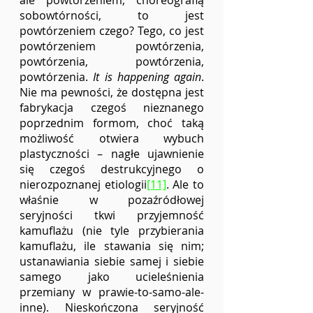
ale powtórzeniem, choreografią 
sobowtórności, to jest 
powtórzeniem czego? Tego, co jest 
powtórzeniem powtórzenia, 
powtórzenia, powtórzenia, 
powtórzenia. 
It is happening again
. 
Nie ma pewności, że dostępna jest 
fabrykacja czegoś nieznanego 
poprzednim formom, choć taką 
możliwość otwiera wybuch 
plastyczności – nagłe ujawnienie 
się czegoś destrukcyjnego o 
nierozpoznanej etiologii
[11]
. Ale to 
właśnie w pozaźródłowej 
seryjności tkwi przyjemność 
kamuflażu (nie tyle przybierania 
kamuflażu, ile stawania się nim; 
ustanawiania siebie samej i siebie 
samego jako ucieleśnienia 
przemiany w prawie-to-samo-ale-
inne). Nieskończona seryjność 