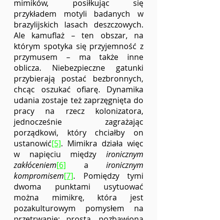
mimików, posiłkując się 
przykładem motyli badanych w 
brazylijskich lasach deszczowych. 
Ale kamuflaż – ten obszar, na 
którym spotyka się przyjemność z 
przymusem – ma także inne 
oblicza. Niebezpieczne gatunki 
przybierają postać bezbronnych, 
chcąc oszukać ofiarę. Dynamika 
udania zostaje też zaprzęgnięta do 
pracy na rzecz kolonizatora, 
jednocześnie zagrażając 
porządkowi, który chciałby on 
ustanowić
[5]
. Mimikra działa więc 
w napięciu między 
ironicznym 
zakłóceniem
[6]
 a 
ironicznym 
kompromisem
[7]
. Pomiędzy tymi 
dwoma punktami usytuować 
można mimikrę, która jest 
pozakulturowym pomysłem na 
przetrwanie; prostą, pozbawioną 