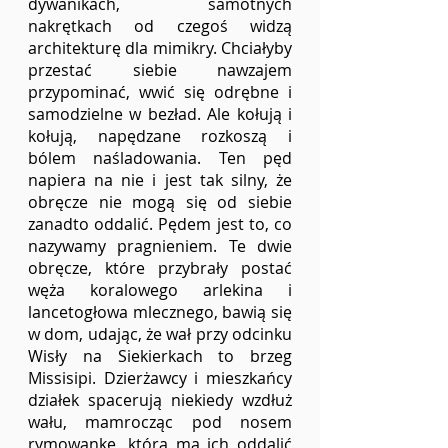
dywanikach, samotnych 
nakrętkach od czegoś widzą 
architekturę dla mimikry. Chciałyby 
przestać siebie nawzajem 
przypominać, wwić się odrębne i 
samodzielne w bezład. Ale kołują i 
kołują, napędzane rozkoszą i 
bólem naśladowania. Ten pęd 
napiera na nie i jest tak silny, że 
obręcze nie mogą się od siebie 
zanadto oddalić. Pędem jest to, co 
nazywamy pragnieniem. Te dwie 
obręcze, które przybrały postać 
węża koralowego arlekina i 
lancetogłowa mlecznego, bawią się 
w dom, udając, że wał przy odcinku 
Wisły na Siekierkach to brzeg 
Missisipi. Dzierżawcy i mieszkańcy 
działek spacerują niekiedy wzdłuż 
wału, mamrocząc pod nosem 
rymowankę, która ma ich oddalić 