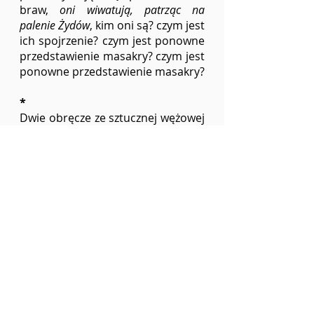
braw, 
oni wiwatują, patrząc na 
palenie Żydów
, kim oni są? czym jest 
ich spojrzenie? czym jest ponowne 
przedstawienie masakry? czym jest 
ponowne przedstawienie masakry?
*
Dwie obręcze ze sztucznej wężowej 
skóry połyskują na spontanicznym 
targowisku – kocach rozłożonych 
na promenadzie w Neapolu. Wąż 
marki adibas splata się z wężem 
dulca gabana, lśniąc w prażącym 
upale, w ekstazie słońca. 
[1]
 W. Benjamin, 
O pojęciu historii
, 
przeł. K. Krzemieniowa, w: 
Anioł 
historii: eseje, szkice, fragmenty
, red. 
H. Orłowski, Poznań 1996.