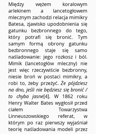
Między wężem koralowym 
arlekinem a lancetogłowem 
mlecznym zachodzi relacja mimikry 
Batesa, zjawisko upodobnienia się 
gatunku bezbronnego do tego, 
który potrafi się bronić. Tym 
samym formą obrony gatunku 
bezbronnego staje się samo 
naśladowanie: jego rozkosz i ból. 
Mimik (lancetogłów mleczny) nie 
jest więc rzeczywiście bezbronny, 
niesie broń w postaci mimikry, a 
robi to, żeby przeżyć. 
Że pójdziesz 
na dno, jeśli nie będziesz się bronić / 
to chyba jasne
[4]. W 1862 roku 
Henry Walter Bates wygłosił przed 
ciałem Towarzystwa 
Linneuszowskiego referat, w 
którym po raz pierwszy wyjaśniał 
teorię naśladowania modeli przez 