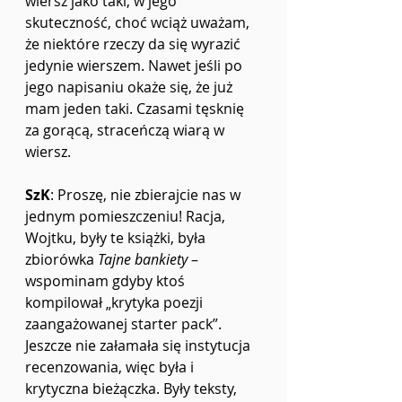
wiersz jako taki, w jego 
skuteczność, choć wciąż uważam, 
że niektóre rzeczy da się wyrazić 
jedynie wierszem. Nawet jeśli po 
jego napisaniu okaże się, że już 
mam jeden taki. Czasami tęsknię 
za gorącą, straceńczą wiarą w 
wiersz. 
SzK
: Proszę, nie zbierajcie nas w 
jednym pomieszczeniu! Racja, 
Wojtku, były te książki, była 
zbiorówka 
Tajne bankiety
 – 
wspominam gdyby ktoś 
kompilował „krytyka poezji 
zaangażowanej starter pack”. 
Jeszcze nie załamała się instytucja 
recenzowania, więc była i 
krytyczna bieżączka. Były teksty, 