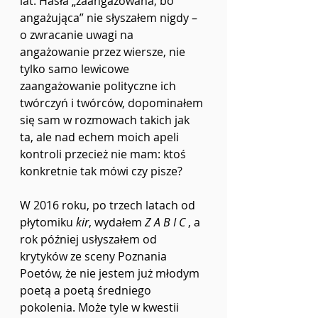
lat. Hasła „zaangażowana, bo 
angażująca” nie słyszałem nigdy – 
o zwracanie uwagi na 
angażowanie przez wiersze, nie 
tylko samo lewicowe 
zaangażowanie polityczne ich 
twórczyń i twórców, dopominałem 
się sam w rozmowach takich jak 
ta, ale nad echem moich apeli 
kontroli przecież nie mam: ktoś 
konkretnie tak mówi czy pisze?
W 2016 roku, po trzech latach od 
płytomiku 
kir
, wydałem 
Z A B I C 
, a 
rok później usłyszałem od 
krytyków ze sceny Poznania 
Poetów, że nie jestem już młodym 
poetą a poetą średniego 
pokolenia. Może tyle w kwestii 