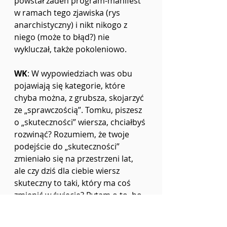
powstał żaden program-manifest 
w ramach tego zjawiska (rys 
anarchistyczny) i nikt nikogo z 
niego (może to błąd?) nie 
wykluczał, także pokoleniowo.
WK
: W wypowiedziach was obu 
pojawiają się kategorie, które 
chyba można, z grubsza, skojarzyć 
ze „sprawczością”. Tomku, piszesz 
o „skuteczności” wiersza, chciałbyś 
rozwinąć? Rozumiem, że twoje 
podejście do „skuteczności” 
zmieniało się na przestrzeni lat, 
ale czy dziś dla ciebie wiersz 
skuteczny to taki, który ma coś 
zmienić w świecie? Pytam o to, bo 
tak często ujmuje się poezję 
zaangażowaną (jako tę przede 