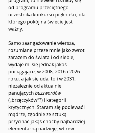
program, to niewiele różniłby się 
od programu przeciętnego 
uczestnika konkursu piękności, dla 
którego pokój na świecie jest 
ważny.
Samo zaangażowanie wiersza, 
rozumiane przeze mnie jako zwrot 
zarazem do świata i od siebie, 
wydaje mi się jednak jakoś 
pociągające, w 2008, 2016 i 2026 
roku, a jak się uda, to i w 2031, 
niezależnie od aktualnie 
panujących 
buzzwordów 
(„brzęczyków”?) i kategorii 
krytycznych. Staram się podlewać i 
mądrze, zgodnie ze sztuką 
przycinać jakąś choćby najbardziej 
elementarną nadzieję, wbrew 