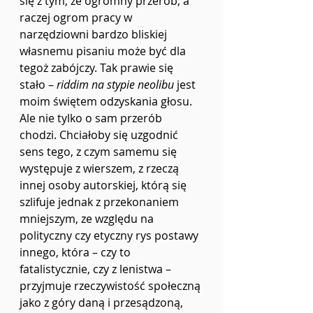
się z tym, że ogromny przerób, a 
raczej ogrom pracy w 
narzędziowni bardzo bliskiej 
własnemu pisaniu może być dla 
tegoż zabójczy. Tak prawie się 
stało – 
riddim na stypie neolibu
 jest 
moim świętem odzyskania głosu. 
Ale nie tylko o sam przerób 
chodzi. Chciałoby się uzgodnić 
sens tego, z czym samemu się 
występuje z wierszem, z rzeczą 
innej osoby autorskiej, którą się 
szlifuje jednak z przekonaniem 
mniejszym, ze względu na 
polityczny czy etyczny rys postawy 
innego, która – czy to 
fatalistycznie, czy z lenistwa – 
przyjmuje rzeczywistość społeczną 
jako z góry daną i przesądzoną, 