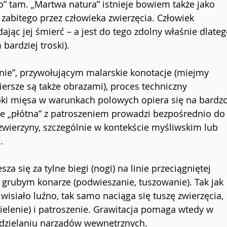
ko” tam. „Martwa natura” istnieje bowiem także jako 
zabitego przez człowieka zwierzęcia. Człowiek 
ając jej śmierć – a jest do tego zdolny właśnie dlateg
bardziej troski).
nie”, przywołującym malarskie konotacje (miejmy 
iersze są także obrazami), proces techniczny 
ki mięsa w warunkach polowych opiera się na bardzo
e „płótna” z patroszeniem prowadzi bezpośrednio do
wierzyny, szczególnie w kontekście myśliwskim lub 
.
za się za tylne biegi (nogi) na linie przeciągniętej 
rubym konarze (podwieszanie, tuszowanie). Tak jak 
wisiało luźno, tak samo naciąga się tuszę zwierzęcia, 
ielenie) i patroszenie. Grawitacja pomaga wtedy w 
ddzielaniu narządów wewnętrznych.