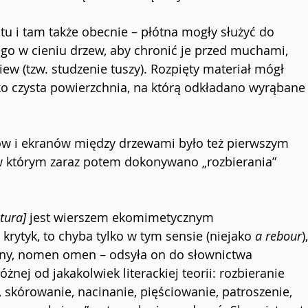
u i tam także obecnie – płótna mogły służyć do 
o w cieniu drzew, aby chronić je przed muchami, 
w (tzw. studzenie tuszy). Rozpięty materiał mógł 
ako czysta powierzchnia, na którą odkładano wyrąbane
w i ekranów między drzewami było też pierwszym 
 którym zaraz potem dokonywano „rozbierania” 
tura]
 jest wierszem ekomimetycznym 
krytyk, to chyba tylko w tym sensie (niejako 
a rebour
)
ny, nomen omen – odsyła on do słownictwa 
żnej od jakakolwiek literackiej teorii: rozbieranie 
, skórowanie, nacinanie, pięściowanie, patroszenie, 