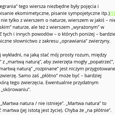
grania” tego wiersza niezbędne były pojęcia i 
pisanie ekomimetyczne, pisanie sympojetyczne itp.)
[5
ie tylko z wierszem o naturze, wierszem w jakiś – ni
skim” naturze, ale też z wierszem „wyrażonym” w 
Z tych i innych powodów – o których poniżej – bardzie
iczne słownictwo z zakresu „oprawiania” zwierzyny.
 wykładni, na jaką stać mój prosty rozum, między 
 z „martwą naturą”, aby zwierzęta mogły „popatrzeć”,
 „martwą naturą” „rozpinane” jest niczym przygotowane
zwierzę. Samo zaś „płótno” może być – bardziej 
kórą tego zwierzęcia. Ewentualnie przydatnym 
 „skórowaniu”.
Martwa natura / nie istnieje”. „Martwa natura” to 
rtwa (jej istotą jest życie). Chyba że „na płótnie”. 