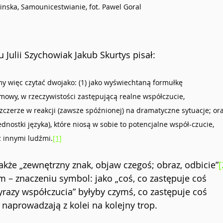
nska, Samounicestwianie, fot. Pawel Goral
ulii Szychowiak Jakub Skurtys pisał:
y więc czytać dwojako: (1) jako wyświechtaną formułkę 
mowy, w rzeczywistości zastępującą realne współczucie, 
czerze w reakcji (zawsze spóźnionej) na dramatyczne sytuacje; ora
 jednostki języka), które niosą w sobie to potencjalne współ-czucie, 
 innymi ludźmi.
[1]
akże „zewnętrzny znak, objaw czegoś; obraz, odbicie”
[
m – znaczeniu symbol: jako „coś, co zastępuje coś 
yrazy współczucia” byłyby czymś, co zastępuje coś 
” naprowadzają z kolei na kolejny trop.