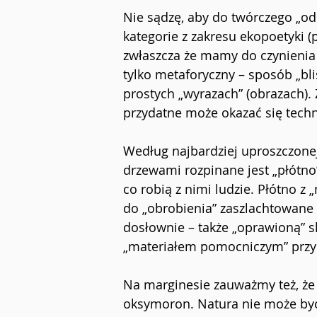
Nie sądzę, aby do twórczego „ode
kategorie z zakresu ekopoetyki (
zwłaszcza że mamy do czynienia n
tylko metaforyczny – sposób „bli
prostych „wyrazach” (obrazach). 
przydatne może okazać się techn
Według najbardziej uproszczonej
drzewami rozpinane jest „płótno”
co robią z nimi ludzie. Płótno z
do „obrobienia” zaszlachtowane 
dosłownie – także „oprawioną” s
„materiałem pomocniczym” przy
Na marginesie zauważmy też, że „
oksymoron. Natura nie może być ma