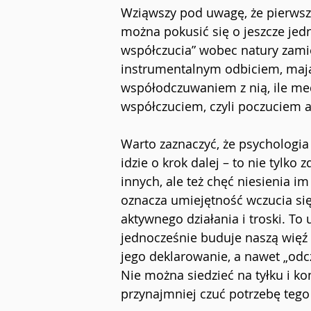
Wziąwszy pod uwagę, że pierwszy
można pokusić się o jeszcze jedn
współczucia” wobec natury zamie
instrumentalnym odbiciem, mają
współodczuwaniem z nią, ile med
współczuciem, czyli poczuciem a
Warto zaznaczyć, że psychologia
idzie o krok dalej – to nie tylk
innych, ale też chęć niesienia i
oznacza umiejętność wczucia si
aktywnego działania i troski. To
jednocześnie buduje naszą więź 
jego deklarowanie, a nawet „od
Nie można siedzieć na tyłku i ko
przynajmniej czuć potrzebę tego 