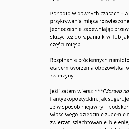
Ponadto w dawnych czasach – a t
przykrywania mięsa rozwieszoneg
jednocześnie zapewniając przewie
służyć też do łapania krwi lub j
części mięsa.
Rozpinanie płóciennych namiotó
etapem tworzenia obozowiska, w
zwierzyny.
Jeśli zatem wiersz 
***[Martwa na
i antyekopoetyckim, jak sugeruje 
że w sposób niejawny – podskór
właściwego dziedzinie zupełnie ró
zwierząt, szlachtowanie, bielenie