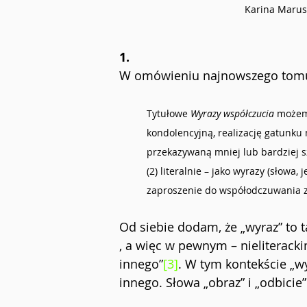
Karina Marusi
1.
W omówieniu najnowszego tomu J
Tytułowe 
Wyrazy współczucia
 możem
kondolencyjną, realizację gatunku 
przekazywaną mniej lub bardziej sz
(2) literalnie – jako wyrazy (słowa,
zaproszenie do współodczuwania z
Od siebie dodam, że „wyraz” to t
, a więc w pewnym – nieliteracki
innego”
[3]
. W tym kontekście „w
innego. Słowa „obraz” i „odbicie