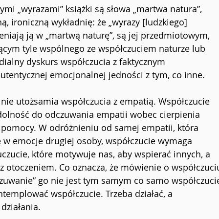
mi „wyrazami” książki są słowa „martwa natura”, 
ą, ironiczną wykładnię: że „wyrazy [ludzkiego] 
niają ją w „martwą naturę”, są jej przedmiotowym, 
cym tyle wspólnego ze współczuciem naturze lub 
ialny dyskurs współczucia z faktycznym 
utentycznej emocjonalnej jedności z tym, co inne. 
 nie utożsamia współczucia z empatią. Współczucie 
o zdolność do odczuwania empatii wobec cierpienia 
m pomocy. W odróżnieniu od samej empatii, która 
ę w emocje drugiej osoby, współczucie wymaga 
 uczucie, które motywuje nas, aby wspierać innych, a 
z otoczeniem. Co oznacza, że mówienie o współczuciu
czuwanie” go nie jest tym samym co samo współczucie
ntemplować współczucie. Trzeba działać, a 
działania. 