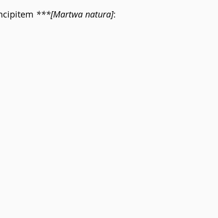
ncipitem 
***[Martwa natura]
: