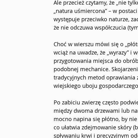
Ale przecież czytamy, że „nie tyl
„natura uśmiercona” – w postaci 
występuje przeciwko naturze, zad
że nie odczuwa współczucia (tym 
Choć w wierszu mówi się o „płót
wciąż na uwadze, że „wyrazy” i w
przygotowania miejsca do obrób
podobnej mechanice. Skojarzeni
tradycyjnych metod oprawiania z
wiejskiego uboju gospodarczego
Po zabiciu zwierzę często podwies
między dwoma drzewami lub na g
mocno napina się płótno, by nie 
co ułatwia zdejmowanie skóry (b
spływaniu krwi i precyzyjnym o