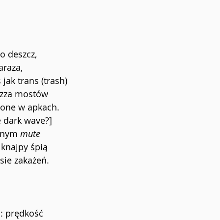
 o deszcz,
araza,
jak trans (trash)
i zza mostów
zone w apkach.
e dark wave?]
onym 
mute
knajpy śpią
esie zakażeń.
a: prędkość