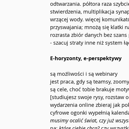
odtwarzania. półtora raza szybci
stwierdzenia, multiplikacja synap
wrzącej wody. więcej komunikat
przyswajania; mnożą się klatki 
rozrasta zbiór danych bez szans
- szacuj straty inne niż system łą
E-horyzonty, e-perspektywy
są możliwości i są webinary
jest praca, gdy są teamsy, zoomy
są cele, choć tobie brakuje moty
[studiujesz swoje rysy, rozstaw o
wydarzenia online zbieraj jak p
cyfrowe ogonki wypełnią kalend
musimy ocalić świat, czy już wszy
na:
 które ciebie chcą? 
czy wszystk