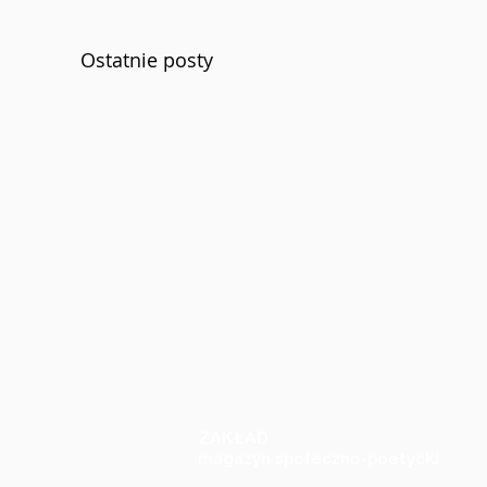
Ostatnie posty
ZAKŁAD
magazyn społeczno-poetycki