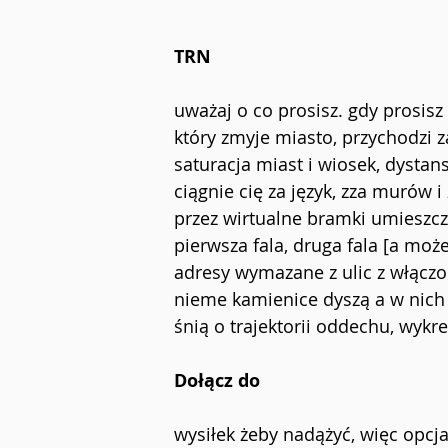
TRN
uważaj o co prosisz. gdy prosisz
który zmyje miasto, przychodzi z
saturacja miast i wiosek, dystans 
ciągnie cię za język, zza murów 
przez wirtualne bramki umieszc
pierwsza fala, druga fala [a moż
adresy wymazane z ulic z włącz
nieme kamienice dyszą a w nich 
śnią o trajektorii oddechu, wykr
Dołącz do
wysiłek żeby nadążyć, więc opcj