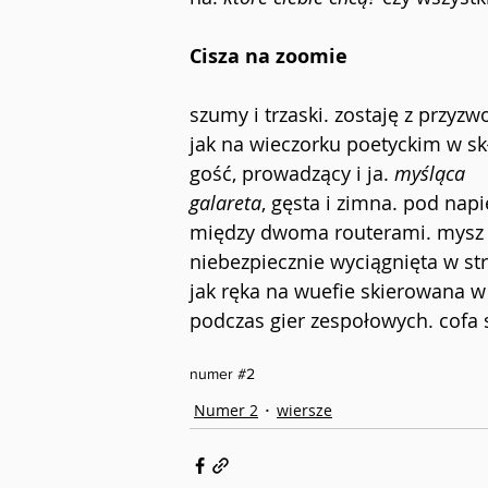
Cisza na zoomie
szumy i trzaski. zostaję z przyzw
jak na wieczorku poetyckim w sk
gość, prowadzący i ja. 
myśląca
galareta
, gęsta i zimna. pod nap
między dwoma routerami. mysz 
niebezpiecznie wyciągnięta w st
jak ręka na wuefie skierowana w 
podczas gier zespołowych. cofa s
numer #2
Numer 2
wiersze