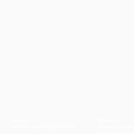
Kontakt:
Wydawca:
zaklad.magazyn@gmail.com
Towarzystwo Ak
Adres: ul. Herm