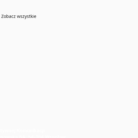
Zobacz wszystkie
tywnej Komunikacji
anowska 6A, 54-314 Wrocław