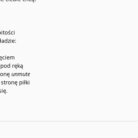
oitości
ładzie:
ięciem
pod ręką
ronę 
unmute 
stronę piłki
ię.