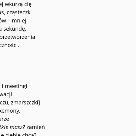
ej wkurzą cię
s, cząsteczki 
ów – mniej
na sekundę,
 przetworzenia
czności.
 i meetingi
wacji
czu, zmarszczki]
okemony,
arze
stkie masz?
 zamień 
ie ciebie chcą?