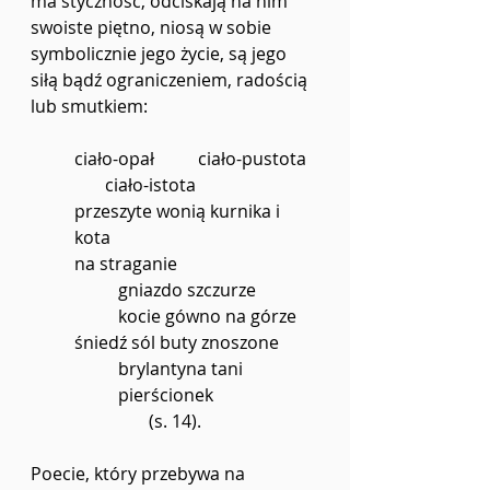
ma styczność, odciskają na nim 
swoiste piętno, niosą w sobie 
symbolicznie jego życie, są jego 
siłą bądź ograniczeniem, radością 
lub smutkiem:
ciało-opał          ciało-pustota  
       ciało-istota
przeszyte wonią kurnika i 
kota
na straganie
gniazdo szczurze
kocie gówno na górze
śniedź sól buty znoszone
brylantyna tani 
pierścionek
(s. 14).
Poecie, który przebywa na 