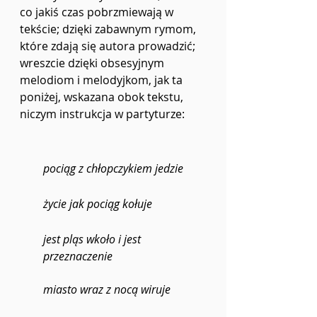
co jakiś czas pobrzmiewają w 
tekście; dzięki zabawnym rymom, 
które zdają się autora prowadzić; 
wreszcie dzięki obsesyjnym 
melodiom i melodyjkom, jak ta 
poniżej, wskazana obok tekstu, 
niczym instrukcja w partyturze:
 (Śpiewać na 
pociąg z chłopczykiem jedzie  
melodię
  toccaty z 
życie jak pociąg kołuje  
Bachianas
  Brasileiras nr 
jest pląs wkoło i jest 
przeznaczenie   
2
  autorstwa Vili-
miasto wraz z nocą wiruje      
Lobosa)