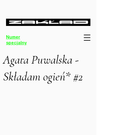
Numer
specjalny
Agata Puwalska -
Składam ogień* #2