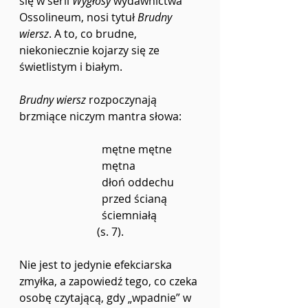
się w serii 
Wygłosy 
wydawnictwa 
Ossolineum, nosi tytuł 
Brudny 
wiersz
. A to, co brudne, 
niekoniecznie kojarzy się ze 
świetlistym i białym.
Brudny wiersz 
rozpoczynają 
brzmiące niczym mantra słowa:
mętne mętne
mętna
dłoń oddechu
przed ścianą
ściemniałą
(s. 7).
Nie jest to jedynie efekciarska 
zmyłka, a zapowiedź tego, co czeka 
osobę czytającą, gdy „wpadnie” w 