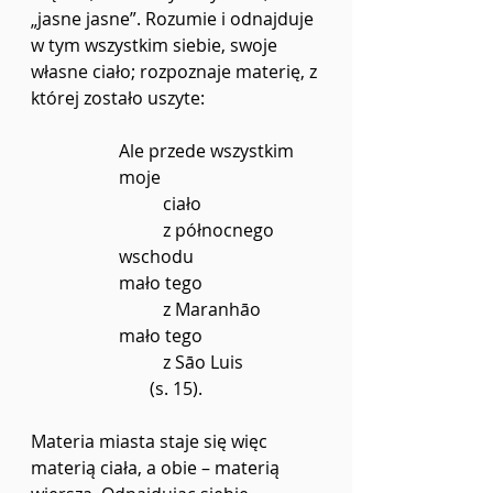
„jasne jasne”. Rozumie i odnajduje 
w tym wszystkim siebie, swoje 
własne ciało; rozpoznaje materię, z 
której zostało uszyte:
Ale przede wszystkim 
moje
	ciało
	z północnego 
wschodu
mało tego
	z Maranhāo
mało tego
	z Sāo Luis
(s. 15).
Materia miasta staje się więc 
materią ciała, a obie – materią 