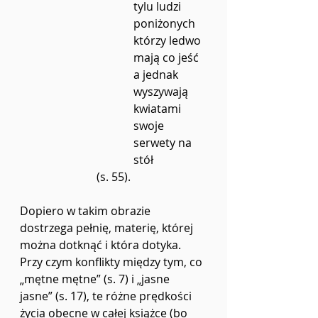
tylu ludzi 
poniżonych
którzy ledwo 
mają co jeść
a jednak 
wyszywają 
kwiatami
swoje 
serwety na 
stół
(s. 55).
Dopiero w takim obrazie 
dostrzega pełnię, materię, której 
można dotknąć i która dotyka. 
Przy czym konflikty między tym, co 
„mętne mętne” (s. 7) i „jasne 
jasne”
(s. 17), te różne prędkości 
życia obecne w całej książce (bo 