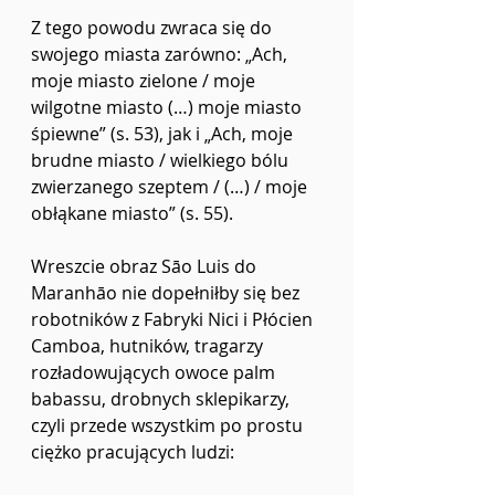
Z tego powodu zwraca się do 
swojego miasta zarówno: „Ach, 
moje miasto zielone / moje 
wilgotne miasto (…) moje miasto 
śpiewne” (s. 53), jak i „Ach, moje 
brudne miasto / wielkiego bólu 
zwierzanego szeptem / (…) / moje 
obłąkane miasto” (s. 55).
Wreszcie obraz Sāo Luis do 
Maranhāo nie dopełniłby się bez 
robotników z Fabryki Nici i Płócien 
Camboa, hutników, tragarzy 
rozładowujących owoce palm 
babassu, drobnych sklepikarzy, 
czyli przede wszystkim po prostu 
ciężko pracujących ludzi: