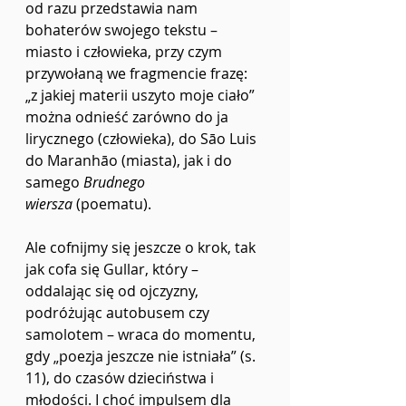
od razu przedstawia nam 
bohaterów swojego tekstu – 
miasto i człowieka, przy czym 
przywołaną we fragmencie frazę: 
„z jakiej materii uszyto moje ciało” 
można odnieść zarówno do ja 
lirycznego (człowieka), do Sāo Luis 
do Maranhāo (miasta), jak i do 
samego 
Brudnego 
wiersza
 (poematu).
Ale cofnijmy się jeszcze o krok, tak 
jak cofa się Gullar, który – 
oddalając się od ojczyzny, 
podróżując autobusem czy 
samolotem – wraca do momentu, 
gdy „poezja jeszcze nie istniała”
(s. 
11), do czasów dzieciństwa i 
młodości. I choć impulsem dla 