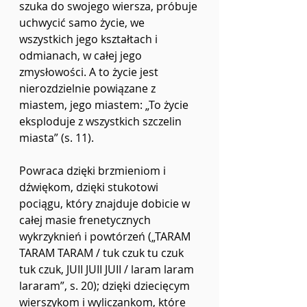
szuka do swojego wiersza, próbuje 
uchwycić samo życie, we 
wszystkich jego kształtach i 
odmianach, w całej jego 
zmysłowości. A to życie jest 
nierozdzielnie powiązane z 
miastem, jego miastem: „To życie 
eksploduje z wszystkich szczelin 
miasta” (s. 11).
Powraca dzięki brzmieniom i 
dźwiękom, dzięki stukotowi 
pociągu, który znajduje dobicie w 
całej masie frenetycznych 
wykrzyknień i powtórzeń („TARAM 
TARAM TARAM / tuk czuk tu czuk 
tuk czuk, JUII JUII JUII / laram laram 
lararam”, s. 20); dzięki dziecięcym 
wierszykom i wyliczankom, które 