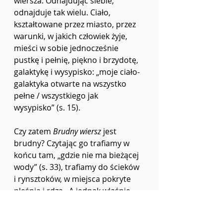
wiersza. Odnajdując siebie, 
odnajduje tak wielu. Ciało, 
kształtowane przez miasto, przez 
warunki, w jakich człowiek żyje, 
mieści w sobie jednocześnie 
pustkę i pełnię, piękno i brzydotę, 
galaktykę i wysypisko:
„moje ciało-
galaktyka otwarte na wszystko 
pełne / wszystkiego jak 
wysypisko”
(s. 15).
Czy zatem 
Brudny wiersz
 jest 
brudny? Czytając go trafiamy w 
końcu tam, „gdzie nie ma bieżącej 
wody” (s. 33), trafiamy do ścieków 
i rynsztoków, w miejsca pokryte 
pleśnią i rdzą.  A jednak właśnie 
tam, w tych miejscach ciemnych i 
cuchnących, w tym trudzie, 