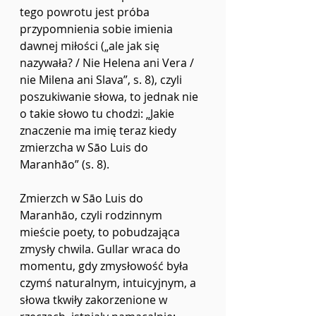
tego powrotu jest próba 
przypomnienia sobie imienia 
dawnej miłości („ale jak się 
nazywała? / Nie Helena ani Vera / 
nie Milena ani Slava”, s. 8), czyli 
poszukiwanie słowa, to jednak nie 
o takie słowo tu chodzi: „Jakie 
znaczenie ma imię teraz kiedy 
zmierzcha w Sāo Luis do 
Maranhāo” (s. 8).
Zmierzch w Sāo Luis do 
Maranhāo, czyli rodzinnym 
mieście poety, to pobudzająca 
zmysły chwila. Gullar wraca do 
momentu, gdy zmysłowość była 
czymś naturalnym, intuicyjnym, a 
słowa tkwiły zakorzenione w 