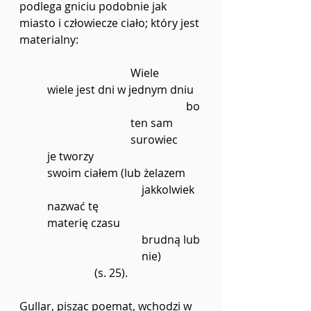
podlega gniciu podobnie jak 
miasto i człowiecze ciało; który jest 
materialny:
	Wiele
wiele jest dni w jednym dniu
		bo 
ten sam 
surowiec
je tworzy
swoim ciałem (lub żelazem
			    jakkolwiek 
nazwać tę
materię czasu
			    brudną lub
			    nie)
(s. 25).
Gullar, pisząc poemat, wchodzi w 