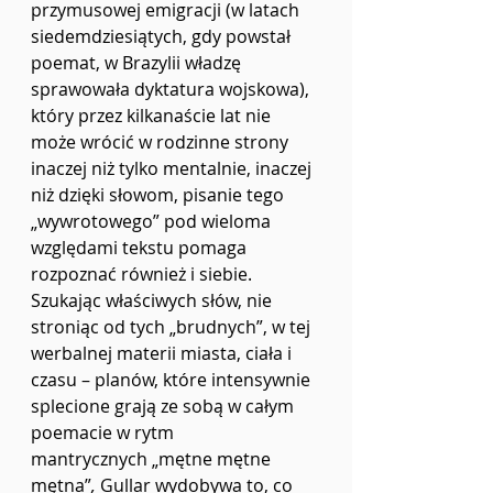
przymusowej emigracji (w latach 
siedemdziesiątych, gdy powstał 
poemat, w Brazylii władzę 
sprawowała dyktatura wojskowa), 
który przez kilkanaście lat nie 
może wrócić w rodzinne strony 
inaczej niż tylko mentalnie, inaczej 
niż dzięki słowom, pisanie tego 
„wywrotowego” pod wieloma 
względami tekstu pomaga 
rozpoznać również i siebie. 
Szukając właściwych słów, nie 
stroniąc od tych „brudnych”, w tej 
werbalnej materii miasta, ciała i 
czasu – planów, które intensywnie 
splecione grają ze sobą w całym 
poemacie w rytm 
mantrycznych
„mętne mętne 
mętna”
, 
Gullar wydobywa to, co 