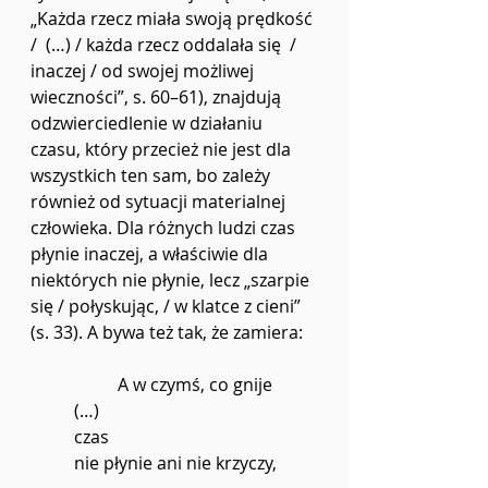
„Każda rzecz miała swoją prędkość 
/  (…) / każda rzecz oddalała się  / 
inaczej / od swojej możliwej 
wieczności”, s. 60–61), znajdują 
odzwierciedlenie w działaniu 
czasu, który przecież nie jest dla 
wszystkich ten sam, bo zależy 
również od sytuacji materialnej 
człowieka. Dla różnych ludzi czas 
płynie inaczej, a właściwie dla 
niektórych nie płynie, lecz „szarpie 
się / połyskując, / w klatce z cieni” 
(s. 33). A bywa też tak, że zamiera:
A w czymś, co gnije
(…)
czas
nie płynie ani nie krzyczy,