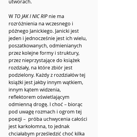
utworach. 
W 
TO JAK I NIC RIP
 nie ma 
rozróżnienia na wczesnego i 
późnego Janickiego. Janicki jest 
jeden i jednocześnie jest ich wielu, 
poszatkowanych, odmienianych 
przez kolejne formy i struktury, 
przez nieprzystające do książek 
rozdziały, na które zbiór jest 
podzielony. Każdy z rozdziałów tej 
książki jest jakby innym wątkiem, 
innym kątem widzenia, 
reflektorem oświetlającym 
odmienną drogę. I choć – biorąc 
pod uwagę rozmach i ogrom tej 
poezji –  próba uchwycenia całości 
jest karkołomna, to jednak 
chciałabym prześledzić choć kilka 