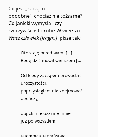
Co jest „łudząco 
podobne”,
chociaż nie tożsame? 
Co Janicki wymyśla i czy 
rzeczywiście to robi? W wierszu 
Wasz człowiek [fragm.]
 pisze tak:
Oto staję przed wami […]
Będę dziś mówił wierszem […]
Od kiedy zacząłem prowadzić 
uroczystości,
poprzysiągłem nie zdejmować 
opończy,
dopóki nie ogarnie mnie
już po wszystkim
tajemnica kapłaństwa