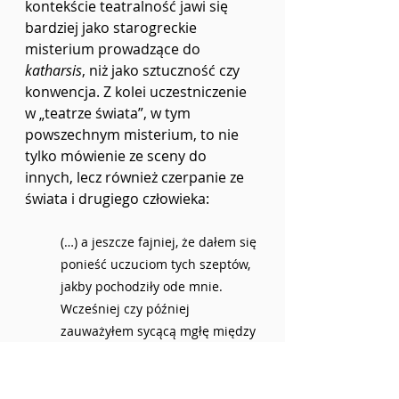
kontekście teatralność jawi się 
bardziej jako starogreckie 
misterium prowadzące do 
katharsis
, niż jako sztuczność czy 
konwencja. Z kolei uczestniczenie 
w „teatrze świata”, w tym 
powszechnym misterium, to nie 
tylko mówienie ze sceny do 
innych, lecz również czerpanie ze 
świata i drugiego człowieka:
(…) a jeszcze fajniej, że dałem się 
ponieść uczuciom tych szeptów, 
jakby pochodziły ode mnie.
Wcześniej czy później 
zauważyłem sycącą mgłę między 
mną i dalszym brzegiem rzeki, 
bo ufam teraźniejszości, której 
zazdroszczę.