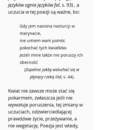
języków ognia języków fal
, s. 93)
 , 
a 
uczucia w tej poezji są ważne, bo: 
Gdy jem nasiona nasturcji w 
marynacie, 
nie umiem wam pomóc 
pokochać tych kwiatków. 
Jeżeli mnie także nie poruszy ich 
obecność
(
Zupełnie jakby wsłuchać się w 
płynący rzeką lód
, s. 44).
Kwiat nie zawsze może stać się 
pokarmem, zwłaszcza jeśli nie 
wywołuje poruszenia, tej zmiany w 
uczuciach, odzwierciedlającej 
prawdziwe życie, przeżywanie, a 
nie wegetację. Poezja jest wtedy, 