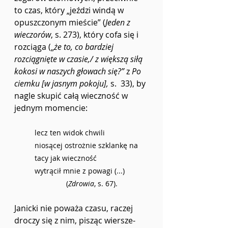
to czas, który „jeździ windą w 
opuszczonym mieście”
(
Jeden z 
wieczorów
, s. 273),
który cofa się i 
rozciąga („
że
to, co bardziej 
rozciągnięte w czasie,/ z większą siłą 
kokosi w naszych głowach się?” 
z 
Po 
ciemku [w jasnym pokoju], 
s.  33), by 
nagle skupić całą wieczność w 
jednym momencie:
lecz ten widok chwili
niosącej ostrożnie szklankę na 
tacy jak wieczność
wytrącił mnie z powagi (...)
(
Zdrowia
, s. 67).
Janicki nie poważa czasu, raczej 
droczy się z nim, pisząc wiersze-