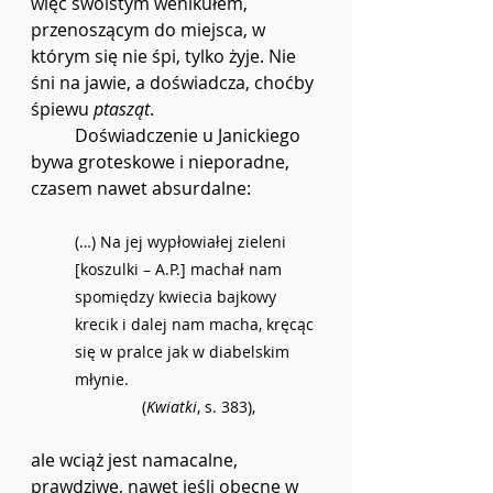
więc swoistym wehikułem, 
przenoszącym do miejsca, w 
którym się nie śpi, tylko żyje. Nie 
śni na jawie, a doświadcza, choćby 
śpiewu 
ptasząt
. 
	Doświadczenie u Janickiego 
bywa groteskowe i nieporadne, 
czasem nawet absurdalne:
(…) Na jej wypłowiałej zieleni 
[koszulki – A.P.] machał nam 
spomiędzy kwiecia bajkowy 
krecik i dalej nam macha, kręcąc 
się w pralce jak w diabelskim 
młynie.
(
Kwiatki
, s. 383),
ale wciąż jest namacalne, 
prawdziwe, nawet jeśli obecne w 