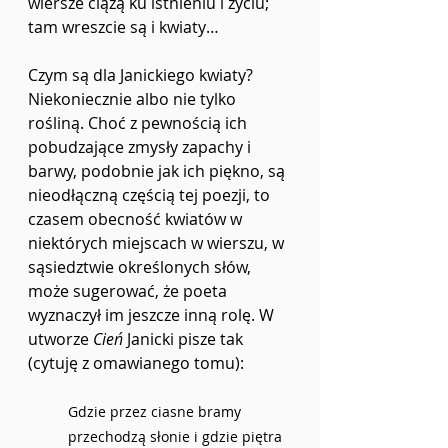
wiersze ciążą ku istnieniu i życiu; 
tam wreszcie są i kwiaty…
Czym są dla Janickiego kwiaty? 
Niekoniecznie albo nie tylko 
rośliną. Choć z pewnością ich 
pobudzające zmysły zapachy i 
barwy, podobnie jak ich piękno, są 
nieodłączną częścią tej poezji, to 
czasem obecność kwiatów w 
niektórych miejscach w wierszu, w 
sąsiedztwie określonych słów, 
może sugerować, że poeta 
wyznaczył im jeszcze inną rolę. W 
utworze 
Cień
 Janicki pisze tak 
(cytuję z omawianego tomu):
Gdzie przez ciasne bramy 
przechodzą słonie i gdzie piętra 