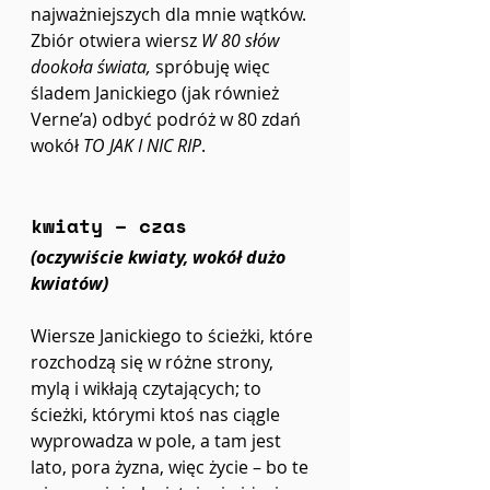
najważniejszych dla mnie wątków. 
Zbiór otwiera wiersz 
W 80 słów 
dookoła świata, 
spróbuję więc 
śladem Janickiego (jak również 
Verne’a) odbyć podróż w 80 zdań 
wokół 
TO JAK I NIC RIP
. 
kwiaty – czas 
(oczywiście kwiaty, wokół dużo 
kwiatów)
Wiersze Janickiego to ścieżki, które 
rozchodzą się w różne strony, 
mylą i wikłają czytających; to 
ścieżki, którymi ktoś nas ciągle 
wyprowadza w pole, a tam jest 
lato, pora żyzna, więc życie – bo te 