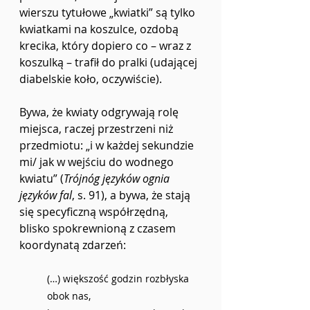
wierszu tytułowe „kwiatki” są tylko 
kwiatkami na koszulce, ozdobą 
krecika, który dopiero co – wraz z 
koszulką – trafił do pralki (udającej 
diabelskie koło, oczywiście).
Bywa, że kwiaty odgrywają rolę 
miejsca, raczej przestrzeni niż 
przedmiotu: „i w każdej sekundzie 
mi/ jak w wejściu do wodnego 
kwiatu” (
Trójnóg języków ognia 
języków fal
, s. 91), a bywa, że stają 
się specyficzną współrzędną, 
blisko spokrewnioną z czasem 
koordynatą zdarzeń:
(…) większość godzin rozbłyska 
obok nas, 