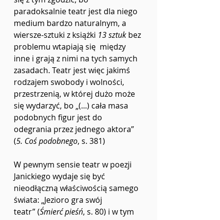
paradoksalnie teatr jest dla niego 
medium bardzo naturalnym, a 
wiersze-sztuki z książki 
13 sztuk
 bez 
problemu wtapiają się  między 
inne i grają z nimi na tych samych 
zasadach. Teatr jest więc jakimś 
rodzajem swobody i wolności, 
przestrzenią, w której dużo może 
się wydarzyć, bo „(...) cała masa 
podobnych figur jest do 
odegrania przez jednego aktora” 
(
5. Coś podobnego
, s. 381)
W pewnym sensie teatr w poezji 
Janickiego wydaje się być 
nieodłączną właściwością samego 
świata: „Jezioro gra swój 
teatr”
(
Śmierć pieśń
, s. 80)
i w tym 