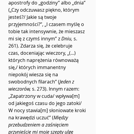
apostrofy do „godziny” albo „dnia” 
(„Czy odczuwasz piękno, którym 
jesteś?/ Jakie są twoje 
przyjemności?”, „I czasem myślę o 
tobie tak intensywnie, że mieszasz 
mi się z czymś innym”
z 
Dniu, 
s. 
261). Zdarza się, że celebruje 
czas,
doceniając wieczory, „(...) 
których naprężenia równoważą 
się,/ których immanentny 
niepokój wiesza się na 
swobodnych filarach”
(
Jeden z 
wieczorów, 
s. 273). Innym razem: 
„Zapatrzony w cuda/ wpływa[m] 
od jakiegoś czasu do jego zatoki/ 
W nocy stawia[m] słoniowate kroki 
na krawędzi uczuć” (
Między 
przebudzeniem a zaśnięciem 
przynieście mi moje szepty ulgę 