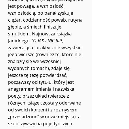
jest powagą, a wzniosłość 
wzniosłością, bo banał zyskuje 
ciężar, codzienność powab, rutyna 
głębię, a śmiech finiszuje 
smutkiem. Najnowsza książka 
Janickiego 
TO JAK I NIC RIP
, 
zawierająca  praktycznie wszystkie 
jego wiersze (również te, które nie 
znalazły się we wcześniej 
wydanych tomach), zdaje się 
jeszcze tę tezę potwierdzać, 
począwszy od tytułu, który jest 
anagramem imienia i nazwiska 
poety, przez układ (wiersze z 
różnych książek zostały oderwane 
od swoich korzeni i z rozmysłem 
„przesadzone” w nowe miejsca), a 
skończywszy na pojedynczych 