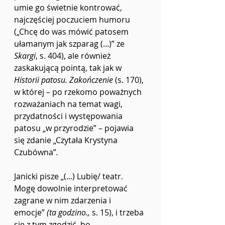
umie go świetnie kontrować, 
najczęściej poczuciem humoru 
(„Chcę do was mówić patosem 
ułamanym jak szparag (...)” ze 
Skargi
, s. 404),
ale również 
zaskakującą pointą, tak jak w 
Historii patosu. Zakończenie 
(s. 170), 
w której – po rzekomo poważnych 
rozważaniach na temat wagi, 
przydatności i występowania 
patosu „w przyrodzie” – pojawia 
się zdanie „Czytała Krystyna 
Czubówna”
. 
Janicki pisze „(...) Lubię/ teatr. 
Mogę dowolnie interpretować 
zagrane w nim zdarzenia i 
emocje”
 (ta godzino., 
s. 15),
i trzeba 
się z tym zgodzić, bo 