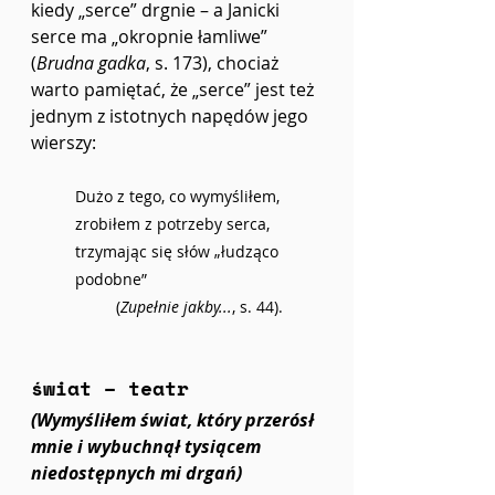
kiedy „serce” drgnie – a Janicki 
serce ma „okropnie łamliwe” 
(
Brudna gadka
, s. 173),
chociaż 
warto pamiętać, że „serce” jest też 
jednym z istotnych napędów jego 
wierszy:
Dużo z tego, co wymyśliłem, 
zrobiłem z potrzeby serca, 
trzymając się słów „łudząco 
podobne”
(
Zupełnie jakby...
, s. 44).
świat – teatr
(Wymyśliłem świat, który przerósł 
mnie i wybuchnął tysiącem 
niedostępnych mi drgań)