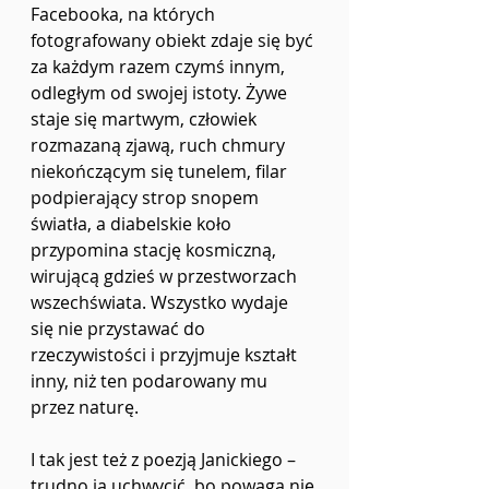
Facebooka, na których 
fotografowany obiekt zdaje się być 
za każdym razem czymś innym, 
odległym od swojej istoty. Żywe 
staje się martwym, człowiek 
rozmazaną zjawą, ruch chmury 
niekończącym się tunelem, filar 
podpierający strop snopem 
światła, a diabelskie koło 
przypomina stację kosmiczną, 
wirującą gdzieś w przestworzach 
wszechświata. Wszystko wydaje 
się nie przystawać do 
rzeczywistości i przyjmuje kształt 
inny, niż ten podarowany mu 
przez naturę.
I tak jest też z poezją Janickiego – 
trudno ją uchwycić, bo powaga nie 