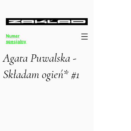
Numer
specjalny
Agata Puwalska -
Składam ogień* #1