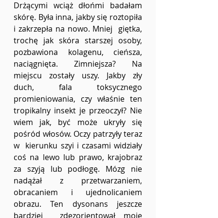
Drżącymi wciąż dłońmi badałam 
skórę. Była inna, jakby się roztopiła 
i zakrzepła na nowo. Mniej  giętka, 
trochę jak skóra starszej osoby, 
pozbawiona kolagenu, cieńsza, 
naciągnięta. Zimniejsza? Na 
miejscu zostały uszy. Jakby zły 
duch, fala toksycznego 
promieniowania, czy właśnie ten 
tropikalny insekt je przeoczył? Nie 
wiem jak, być może ukryły się 
pośród włosów. Oczy patrzyły teraz 
w  kierunku szyi i czasami widziały 
coś na lewo lub prawo, krajobraz 
za szyją lub podłogę. Mózg nie 
nadążał z przetwarzaniem, 
obracaniem i ujednolicaniem 
obrazu. Ten dysonans jeszcze 
bardziej  zdezorientował moje 