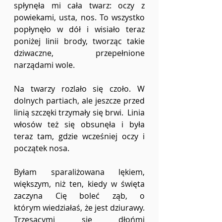
spłynęła mi cała twarz: oczy z 
powiekami, usta, nos. To wszystko 
popłynęło w dół i wisiało teraz 
poniżej linii brody, tworząc takie 
dziwaczne, przepełnione 
narządami wole.  
Na twarzy rozlało się czoło. W 
dolnych partiach, ale jeszcze przed 
linią szczęki trzymały się brwi.  Linia 
włosów też się obsunęła i była 
teraz tam, gdzie wcześniej oczy i 
początek nosa.  
Byłam sparaliżowana lękiem, 
większym, niż ten, kiedy w święta 
zaczyna Cię boleć ząb, o 
którym wiedziałaś, że jest dziurawy. 
Trzęsącymi się dłońmi 