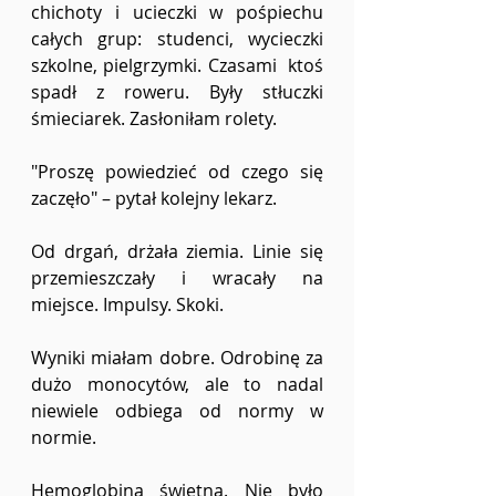
chichoty i ucieczki w pośpiechu 
całych grup: studenci, wycieczki 
szkolne, pielgrzymki. Czasami  ktoś 
spadł z roweru. Były stłuczki 
śmieciarek. Zasłoniłam rolety. 
"Proszę powiedzieć od czego się 
zaczęło" – pytał kolejny lekarz. 
Od drgań, drżała ziemia. Linie się 
przemieszczały i wracały na 
miejsce. Impulsy. Skoki. 
Wyniki miałam dobre. Odrobinę za 
dużo monocytów, ale to nadal 
niewiele odbiega od normy w 
normie. 
Hemoglobina świetna. Nie było 