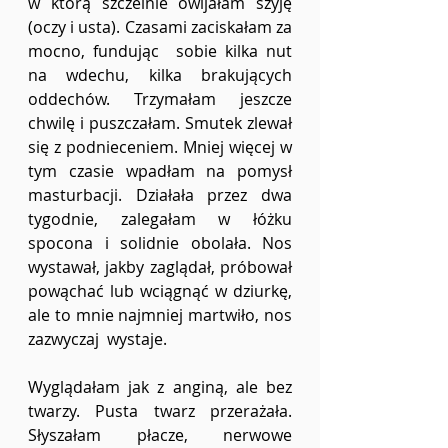
w którą szczelnie owijałam szyję 
(oczy i usta). Czasami zaciskałam za 
mocno, fundując  sobie kilka nut 
na wdechu, kilka brakujących 
oddechów. Trzymałam jeszcze 
chwilę i puszczałam. Smutek zlewał 
się z podnieceniem. Mniej więcej w 
tym czasie wpadłam na pomysł 
masturbacji. Działała przez dwa 
tygodnie, zalegałam w łóżku 
spocona i solidnie obolała. Nos 
wystawał, jakby zaglądał, próbował 
powąchać lub wciągnąć w dziurkę, 
ale to mnie najmniej martwiło, nos 
zazwyczaj  wystaje. 
Wyglądałam jak z anginą, ale bez 
twarzy. Pusta twarz przerażała. 
Słyszałam płacze, nerwowe 