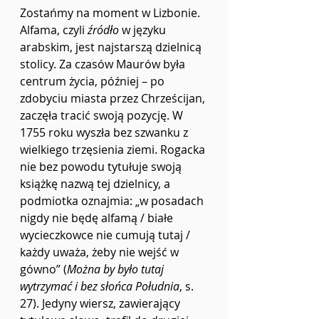
Zostańmy na moment w Lizbonie. 
Alfama, czyli 
źródło
 w języku 
arabskim, jest najstarszą dzielnicą 
stolicy. Za czasów Maurów była 
centrum życia, później – po 
zdobyciu miasta przez Chrześcijan, 
zaczęła tracić swoją pozycję. W 
1755 roku wyszła bez szwanku z 
wielkiego trzęsienia ziemi. Rogacka 
nie bez powodu tytułuje swoją 
książkę nazwą tej dzielnicy, a 
podmiotka oznajmia: „w posadach 
nigdy nie będę alfamą / białe 
wycieczkowce nie cumują tutaj / 
każdy uważa, żeby nie wejść w 
gówno” (
Można by było tutaj 
wytrzymać i bez słońca Południa
, s. 
27). Jedyny wiersz, zawierający 