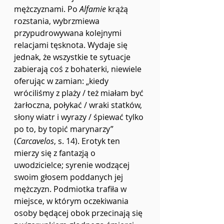
mężczyznami. Po 
Alfamie
 krążą 
rozstania, wybrzmiewa 
przypudrowywana kolejnymi 
relacjami tęsknota. Wydaje się 
jednak, że wszystkie te sytuacje 
zabierają coś z bohaterki, niewiele 
oferując w zamian: „kiedy 
wróciliśmy z plaży / też miałam być 
żarłoczna, połykać / wraki statków, 
słony wiatr i wyrazy / śpiewać tylko 
po to, by topić marynarzy” 
(
Carcavelos
, s. 14). Erotyk ten 
mierzy się z fantazją o 
uwodzicielce; syrenie wodzącej 
swoim głosem poddanych jej 
mężczyzn. Podmiotka trafiła w 
miejsce, w którym oczekiwania 
osoby będącej obok przecinają się 