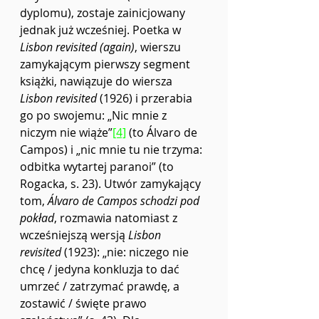
dyplomu), zostaje zainicjowany 
jednak już wcześniej. Poetka w 
Lisbon revisited (again)
, wierszu 
zamykającym pierwszy segment 
książki, nawiązuje do wiersza 
Lisbon revisited 
(1926) i przerabia 
go po swojemu: „Nic mnie z 
niczym nie wiąże”
[4]
 (to Álvaro de 
Campos) i „nic mnie tu nie trzyma: 
odbitka wytartej paranoi” (to 
Rogacka, s. 23). Utwór zamykający 
tom, 
Álvaro de Campos schodzi pod 
pokład
, rozmawia natomiast z 
wcześniejszą wersją 
Lisbon 
revisited
 (1923): „nie: niczego nie 
chcę / jedyna konkluzja to dać 
umrzeć / zatrzymać prawdę, a 
zostawić / święte prawo 