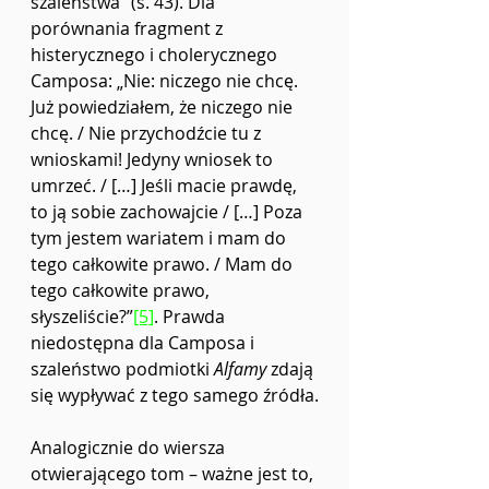
szaleństwa” (s. 43). Dla 
porównania fragment z 
histerycznego i cholerycznego 
Camposa: „Nie: niczego nie chcę. 
Już powiedziałem, że niczego nie 
chcę. / Nie przychodźcie tu z 
wnioskami! Jedyny wniosek to 
umrzeć. / […] Jeśli macie prawdę, 
to ją sobie zachowajcie / […] Poza 
tym jestem wariatem i mam do 
tego całkowite prawo. / Mam do 
tego całkowite prawo, 
słyszeliście?”
[5]
. Prawda 
niedostępna dla Camposa i 
szaleństwo podmiotki 
Alfamy
 zdają 
się wypływać z tego samego źródła.
Analogicznie do wiersza 
otwierającego tom – ważne jest to, 