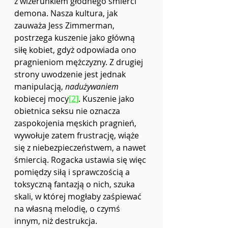
z wizerunkiem głodnego śmierci 
demona. Nasza kultura, jak 
zauważa Jess Zimmerman, 
postrzega kuszenie jako główną 
siłę kobiet, gdyż odpowiada ono 
pragnieniom mężczyzny. Z drugiej 
strony uwodzenie jest jednak 
manipulacją, 
nadużywaniem 
kobiecej mocy
[2]
. Kuszenie jako 
obietnica seksu nie oznacza 
zaspokojenia męskich pragnień, 
wywołuje zatem frustrację, wiąże 
się z niebezpieczeństwem, a nawet 
śmiercią. Rogacka ustawia się więc 
pomiędzy siłą i sprawczością a 
toksyczną fantazją o nich, szuka 
skali, w której mogłaby zaśpiewać 
na własną melodię, o czymś 
innym, niż destrukcja.