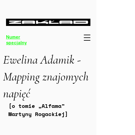
Numer
specjalny
Ewelina Adamik -
Mapping znajomych
napięć
[o tomie „Alfama” 
Martyny Rogackiej]