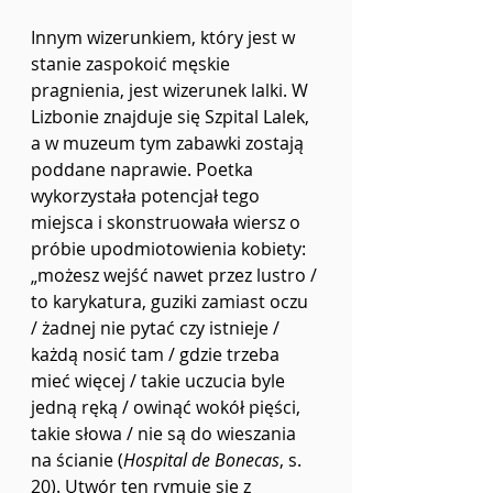
Innym wizerunkiem, który jest w 
stanie zaspokoić męskie 
pragnienia, jest wizerunek lalki. W 
Lizbonie znajduje się Szpital Lalek, 
a w muzeum tym zabawki zostają 
poddane naprawie. Poetka 
wykorzystała potencjał tego 
miejsca i skonstruowała wiersz o 
próbie upodmiotowienia kobiety: 
„możesz wejść nawet przez lustro / 
to karykatura, guziki zamiast oczu 
/ żadnej nie pytać czy istnieje / 
każdą nosić tam / gdzie trzeba 
mieć więcej / takie uczucia byle 
jedną ręką / owinąć wokół pięści, 
takie słowa / nie są do wieszania 
na ścianie (
Hospital de Bonecas
, s. 
20). Utwór ten rymuje się z 