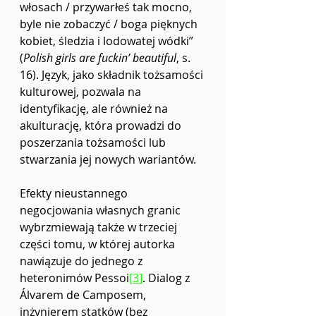
włosach / przywarłeś tak mocno, 
byle nie zobaczyć / boga pięknych 
kobiet, śledzia i lodowatej wódki” 
(
Polish girls are fuckin’ beautiful
, s. 
16). Język, jako składnik tożsamości 
kulturowej, pozwala na 
identyfikację, ale również na 
akulturację, która prowadzi do 
poszerzania tożsamości lub 
stwarzania jej nowych wariantów.
Efekty nieustannego 
negocjowania własnych granic 
wybrzmiewają także w trzeciej 
części tomu, w której autorka 
nawiązuje do jednego z 
heteronimów Pessoi
[3]
. Dialog z 
Álvarem de Camposem, 
inżynierem statków (bez 