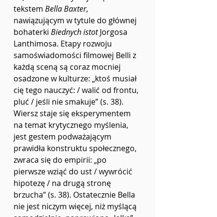
tekstem 
Bella Baxter
, 
nawiązującym w tytule do głównej 
bohaterki 
Biednych istot
 Jorgosa 
Lanthimosa. Etapy rozwoju 
samoświadomości filmowej Belli z 
każdą sceną są coraz mocniej 
osadzone w kulturze: „ktoś musiał 
cię tego nauczyć: / walić od frontu, 
pluć / jeśli nie smakuje” (s. 38). 
Wiersz staje się eksperymentem 
na temat krytycznego myślenia, 
jest gestem podważającym 
prawidła konstruktu społecznego, 
zwraca się do empirii: „po 
pierwsze wziąć do ust / wywrócić 
hipotezę / na drugą stronę 
brzucha” (s. 38). Ostatecznie Bella 
nie jest niczym więcej, niż myślącą 