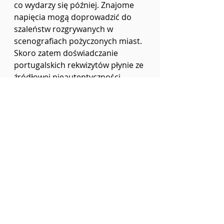
co wydarzy się później. Znajome 
napięcia mogą doprowadzić do 
szaleństw rozgrywanych w 
scenografiach pożyczonych miast. 
Skoro zatem doświadczanie 
portugalskich rekwizytów płynie ze 
źródłowej nieautentyczności, 
zostajemy z pytaniem o wpływ 
sztucznego miejsca na bohaterkę. 
Fatamorgana Lizbony bez 
wątpienia pracuje w jej 
osobowościach. Obłędny ruch 
konstruowania własnej 
tożsamości jest rewersem 
pragnienia bycia niczym, czyli 
typowo nowoczesnej fantazji o 
rozpuszczeniu się w miejskiej 
wielości, jaką znajdziemy właśnie 
wśród heteronimów Pessoi. 