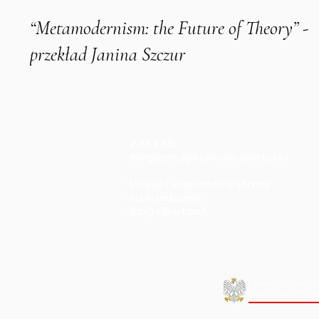
“Metamodernism: the Future of Theory” -
przekład Janina Szczur
ZAKŁAD
magazyn społeczno-poetycki
Projekt elementów strony
internetowej:
Kinga Bartniak