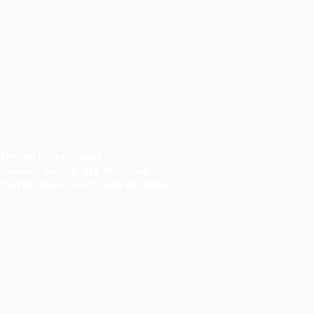
tywnej Komunikacji
anowska 6A, 54-314 Wrocław
25 NIP: 894-25-67-840 REGON:
3