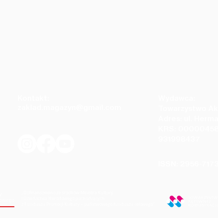
Kontakt:
Wydawca:
zaklad.magazyn@gmail.com
Towarzystwo Ak
Adres: ul. Herm
KRS: 00000458
931998437
ISSN: 2956-717
„Dofinansowano ze środków Ministra Kultury
i Dziedzictwa Narodowego pochodzących
z Funduszu Promocji Kultury – państwowego funduszu celowego
"