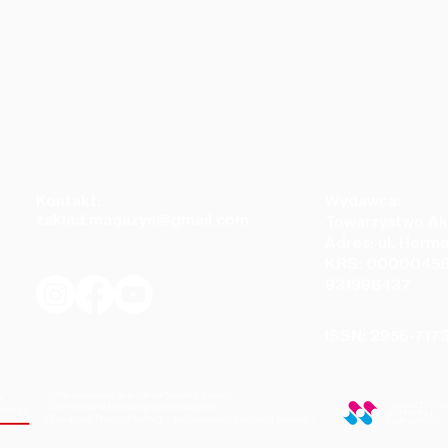
Kontakt:
Wydawca:
zaklad.magazyn@gmail.com
Towarzystwo Ak
Adres: ul. Herm
KRS: 00000458
931998437
ISSN: 2956-717
„Dofinansowano ze środków Ministra Kultury
i Dziedzictwa Narodowego pochodzących
z Funduszu Promocji Kultury – państwowego funduszu celowego
"