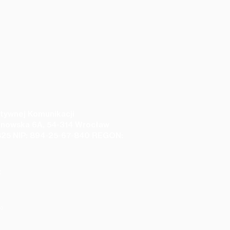
tywnej Komunikacji
anowska 6A, 54-314 Wrocław
25 NIP: 894-25-67-840 REGON:
3