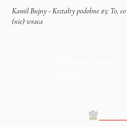
Kamil Bujny - Kształty podobne #5: To, co
(nie) wraca
ZAKŁAD
magazyn społeczno-poetycki
Projekt elementów strony
internetowej:
Kinga Bartniak