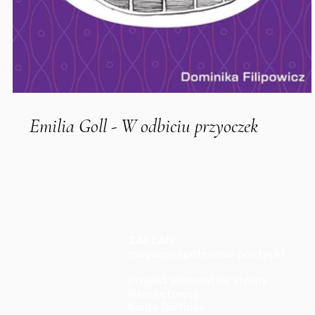
Emilia Goll - W odbiciu przyoczek
ZAKŁAD
magazyn społeczno-poetycki
Projekt elementów strony
internetowej:
Kinga Bartniak