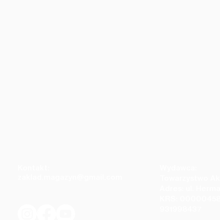
Kontakt:
Wydawca:
zaklad.magazyn@gmail.com
Towarzystwo Ak
Adres: ul. Herm
KRS: 00000458
931998437