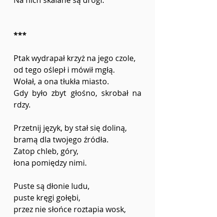
Na nich skalane są drogi.
***
Ptak wydrapał krzyż na jego czole,
od tego oślepł i mówił mgłą.
Wołał, a ona tłukła miasto. 
Gdy było zbyt głośno, skrobał na 
rdzy.
Przetnij język, by stał się doliną,
bramą dla twojego źródła. 
Zatop chleb, góry, 
łona pomiędzy nimi.
Puste są dłonie ludu,
puste kręgi gołębi, 
przez nie słońce roztapia wosk,