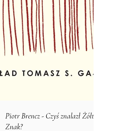
Piotr Brencz - Czyś znalazł Żółty