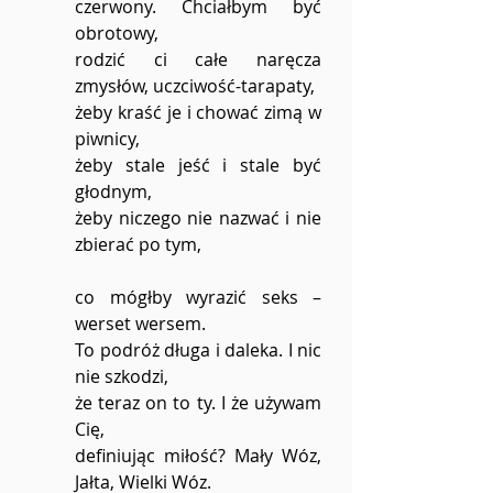
czerwony. Chciałbym być 
obrotowy,
rodzić ci całe naręcza 
zmysłów, uczciwość-tarapaty,
żeby kraść je i chować zimą w 
piwnicy,
żeby stale jeść i stale być 
głodnym,
żeby niczego nie nazwać i nie 
zbierać po tym,
co mógłby wyrazić seks – 
werset wersem.
To podróż długa i daleka. I nic 
nie szkodzi,
że teraz on to ty. I że używam 
Cię,
definiując miłość? Mały Wóz, 
Jałta, Wielki Wóz.