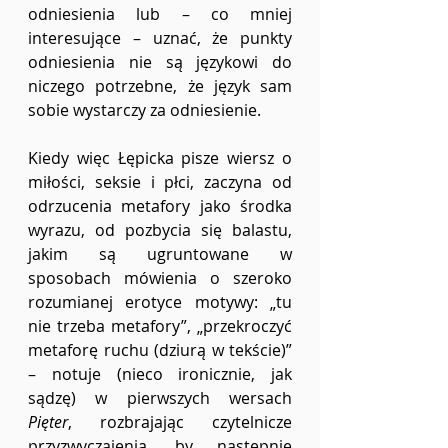
odniesienia lub – co mniej 
interesujące – uznać, że punkty 
odniesienia nie są językowi do 
niczego potrzebne, że język sam 
sobie wystarczy za odniesienie.
Kiedy więc Łępicka pisze wiersz o 
miłości, seksie i płci, zaczyna od 
odrzucenia metafory jako środka 
wyrazu, od pozbycia się balastu, 
jakim są ugruntowane w 
sposobach mówienia o szeroko 
rozumianej erotyce motywy: „tu 
nie trzeba metafory”, „przekroczyć 
metaforę ruchu (dziurą w tekście)” 
– notuje (nieco ironicznie, jak 
sądzę) w pierwszych wersach 
Pięter
, rozbrajając czytelnicze 
przyzwyczajenia, by następnie 