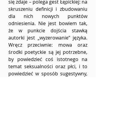
się zdaje – polega gest Łępickiej: na 
skruszeniu definicji i zbudowaniu 
dla nich nowych punktów 
odniesienia. Nie jest bowiem tak, 
że w punkcie dojścia stawką 
autorki jest „wyzerowanie” języka. 
Wręcz przeciwnie: mowa oraz 
środki poetyckie są jej potrzebne, 
by powiedzieć coś istotnego na 
temat seksualności oraz płci, i to 
powiedzieć w sposób sugestywny, 
a więc dekodowalny i 
komunikatywny.
Wbrew tytułowi debiutu Łępickiej 
Piętra
 nie są więc (wyłącznie) 
erotykiem-ćwiczeniem, 
odpowiedzią w szkolnym „zadaniu 
otwartym”, ale wyrazistym w 