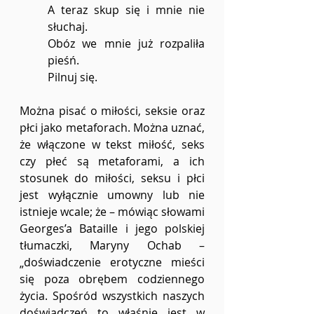
A teraz skup się i mnie nie 
słuchaj.
Obóz we mnie już rozpaliła 
pieśń.
Pilnuj się.
Można pisać o miłości, seksie oraz 
płci jako metaforach. Można uznać, 
że włączone w tekst miłość, seks 
czy płeć są metaforami, a ich 
stosunek do miłości, seksu i płci 
jest wyłącznie umowny lub nie 
istnieje wcale; że – mówiąc słowami 
Georges’a Bataille i jego polskiej 
tłumaczki, Maryny Ochab – 
„doświadczenie erotyczne mieści 
się poza obrębem codziennego 
życia. Spośród wszystkich naszych 
doświadczeń to właśnie jest w 