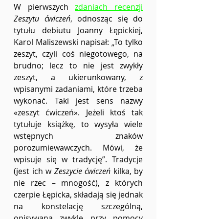
W pierwszych 
zdaniach recenzji
Zeszytu ćwiczeń
, odnosząc się do 
tytułu debiutu Joanny Łępickiej, 
Karol Maliszewski napisał: „To tylko 
zeszyt, czyli coś niegotowego, na 
brudno; lecz to nie jest zwykły 
zeszyt, a ukierunkowany, z 
wpisanymi zadaniami, które trzeba 
wykonać. Taki jest sens nazwy 
«zeszyt ćwiczeń». Jeżeli ktoś tak 
tytułuje książkę, to wysyła wiele 
wstępnych znaków 
porozumiewawczych. Mówi, że 
wpisuje się w tradycję”. Tradycje 
(jest ich w 
Zeszycie ćwiczeń
 kilka, by 
nie rzec – mnogość), z których 
czerpie Łępicka, składają się jednak 
na konstelację szczególną, 
opisywaną zwykle przy pomocy 