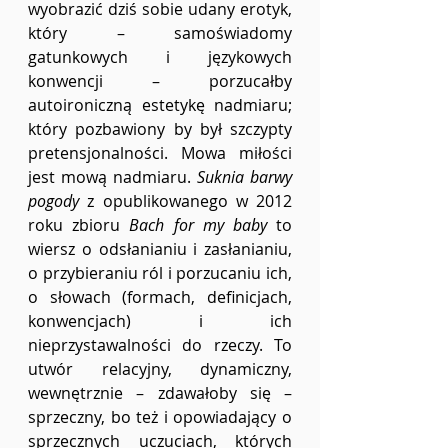
wyobrazić dziś sobie udany erotyk, 
który – samoświadomy 
gatunkowych i językowych 
konwencji – porzucałby 
autoironiczną estetykę nadmiaru; 
który pozbawiony by był szczypty 
pretensjonalności. Mowa miłości 
jest mową nadmiaru. 
Suknia barwy 
pogody
 z opublikowanego w 2012 
roku zbioru 
Bach for my baby 
to 
wiersz o odsłanianiu i zasłanianiu, 
o przybieraniu ról i porzucaniu ich, 
o słowach (formach, definicjach, 
konwencjach) i ich 
nieprzystawalności do rzeczy. To 
utwór relacyjny, dynamiczny, 
wewnętrznie – zdawałoby się – 
sprzeczny, bo też i opowiadający o 
sprzecznych uczuciach, których 