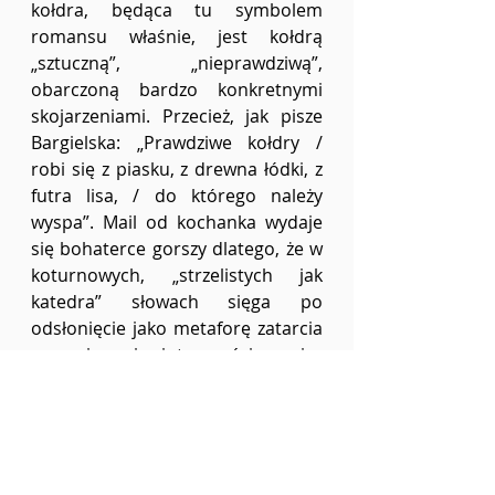
kołdra, będąca tu symbolem 
romansu właśnie, jest kołdrą 
„sztuczną”, „nieprawdziwą”, 
obarczoną bardzo konkretnymi 
skojarzeniami. Przecież, jak pisze 
Bargielska: „Prawdziwe kołdry / 
robi się z piasku, z drewna łódki, z 
futra lisa, / do którego należy 
wyspa”. Mail od kochanka wydaje 
się bohaterce gorszy dlatego, że w 
koturnowych, „strzelistych jak 
katedra” słowach sięga po 
odsłonięcie jako metaforę zatarcia 
pewnej granicy intymności, granicy 
między dwiema jednostkami, 
której przekroczenie w 
rzeczywistości nie jest możliwe. 
„Naszą miłością jest odległość” – 
czytamy w wygłosie pierwszej 