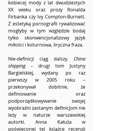
kobiecej mody z lat dwudziestych 
XX wieku oraz prozy Ronalda 
Firbanka czy Ivy Compton-Burnett. 
Z estetyką pornografii rywalizować 
mogłyby w tym względzie bodaj 
tylko skonwencjonalizowy język 
miłości i koturnowa, liryczna fraza.
Nie-definicji ciąg dalszy. 
China 
shipping
 – drugi tom Justyny 
Bargielskiej, wydany po raz 
pierwszy w 2005 roku – 
przekonywał dobitnie, że 
definiowanie oraz 
podporządkowywanie swojej 
wyobraźni zastanym definicjom nie 
leży w naturze warszawskiej 
autorki. Anna Kałuża w 
poświęconej tej książce recenzji 