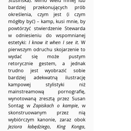
Stusińska). Mimo wielu mniej lub 
bardziej przekonujących prób 
określenia, czym jest (i czym 
mógłby być) – kamp, kusi mnie, by 
powtórzyć stwierdzenie Stewarda 
w odniesieniu do wspomnianej 
estetyki: 
I know it when I see it
. W 
pierwszym odruchu skojarzenie to 
wydać się może pustym 
retorycznie gestem, a jednak 
trudno jest wyobrazić sobie 
bardziej adekwatną ilustrację 
kampowej stylistyki niż 
mainstreamową pornografię, 
wynotowaną zresztą przez Susan 
Sontag w 
Zapiskach o kampie
, w 
skonstruowanym przez nią 
wybiórczym kanonie, zaraz obok 
Jeziora łabędziego
, 
King Konga
, 