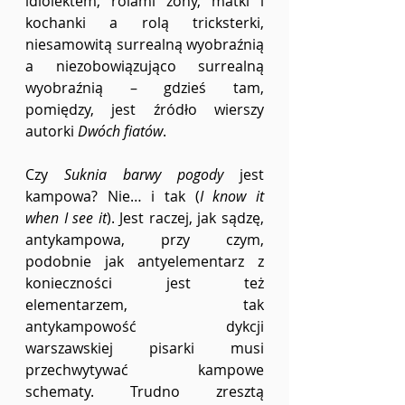
idiolektem, rolami żony, matki i 
kochanki a rolą tricksterki, 
niesamowitą surrealną wyobraźnią 
a niezobowiązująco surrealną 
wyobraźnią – gdzieś tam, 
pomiędzy, jest źródło wierszy 
autorki 
Dwóch fiatów
.
Czy 
Suknia barwy pogody
 jest 
kampowa? Nie… i tak (
I know it 
when I see it
). Jest raczej, jak sądzę, 
antykampowa, przy czym, 
podobnie jak antyelementarz z 
konieczności jest też 
elementarzem, tak 
antykampowość dykcji 
warszawskiej pisarki musi 
przechwytywać kampowe 
schematy. Trudno zresztą 