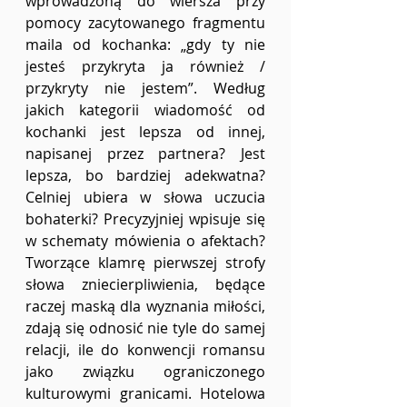
wprowadzoną do wiersza przy 
pomocy zacytowanego fragmentu 
maila od kochanka: „gdy ty nie 
jesteś przykryta ja również / 
przykryty nie jestem”. Według 
jakich kategorii wiadomość od 
kochanki jest lepsza od innej, 
napisanej przez partnera? Jest 
lepsza, bo bardziej adekwatna? 
Celniej ubiera w słowa uczucia 
bohaterki? Precyzyjniej wpisuje się 
w schematy mówienia o afektach? 
Tworzące klamrę pierwszej strofy 
słowa zniecierpliwienia, będące 
raczej maską dla wyznania miłości, 
zdają się odnosić nie tyle do samej 
relacji, ile do konwencji romansu 
jako związku ograniczonego 
kulturowymi granicami. Hotelowa 