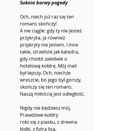
Suknia barwy pogody
Och, niech już raz się ten 
romans skończy!
A nie ciągle: gdy ty nie jesteś 
przykryta, ja również
przykryty nie jestem. I inne 
takie, strzeliste jak katedra,
gdy chodzi zaledwie o 
hotelową kołdrę. Mój mail
był lepszy. Och, niechże 
wreszcie, bo jego był gorszy,
skończy się ten romans. 
Naszą miłością jest odległość.
Nigdy nie będziesz mój. 
Prawdziwe kołdry
robi się z piasku, z drewna 
łódki, z futra lisa,