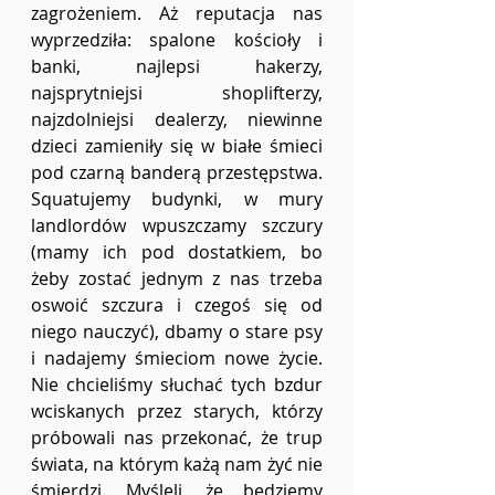
zagrożeniem. Aż reputacja nas 
wyprzedziła: spalone kościoły i 
banki, najlepsi hakerzy, 
najsprytniejsi shoplifterzy, 
najzdolniejsi dealerzy, niewinne 
dzieci zamieniły się w białe śmieci 
pod czarną banderą przestępstwa. 
Squatujemy budynki, w mury 
landlordów wpuszczamy szczury 
(mamy ich pod dostatkiem, bo 
żeby zostać jednym z nas trzeba 
oswoić szczura i czegoś się od 
niego nauczyć), dbamy o stare psy 
i nadajemy śmieciom nowe życie. 
Nie chcieliśmy słuchać tych bzdur 
wciskanych przez starych, którzy 
próbowali nas przekonać, że trup 
świata, na którym każą nam żyć nie 
śmierdzi. Myśleli, że będziemy 