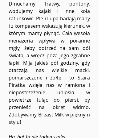
Dmuchamy tratwy, pontony, 
wodujemy kajaki i inne koła 
ratunkowe. Ple i Lupa badają mapy 
i z kompasem wskazują kierunek, w 
którym mamy płynąć. Cała wesoła 
menażeria wpływa w poranne 
mgły, żeby dotrzeć na sam dół 
świata, a wręcz poza jego zgrabne 
łapki. Mija jakieś pół godziny, gdy 
otaczają nas wielkie macki, 
pomarszczone i żółte - to Stara 
Piratka wzięła nas w ramiona i 
niepostrzeżenie uniosła w 
powietrze tuląc do piersi, by 
przenieść na okręt widmo. 
Zdobywamy Breast Milk w pięknym 
stylu! 
Ha, ha! To nie żaden szalej 