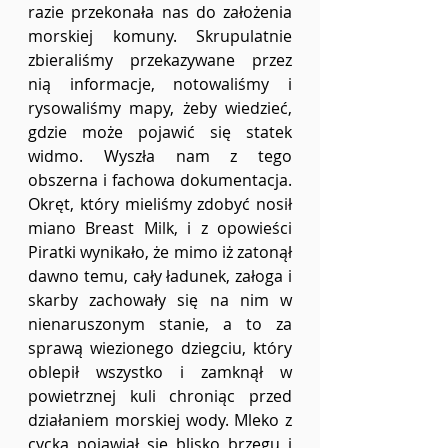
razie przekonała nas do założenia 
morskiej komuny. Skrupulatnie 
zbieraliśmy przekazywane przez 
nią informacje, notowaliśmy i 
rysowaliśmy mapy, żeby wiedzieć, 
gdzie może pojawić się statek 
widmo. Wyszła nam z tego 
obszerna i fachowa dokumentacja. 
Okręt, który mieliśmy zdobyć nosił 
miano Breast Milk, i z opowieści 
Piratki wynikało, że mimo iż zatonął 
dawno temu, cały ładunek, załoga i 
skarby zachowały się na nim w 
nienaruszonym stanie, a to za 
sprawą wiezionego dziegciu, który 
oblepił wszystko i zamknął w 
powietrznej kuli chroniąc przed 
działaniem morskiej wody. Mleko z 
cycka pojawiał się blisko brzegu i 