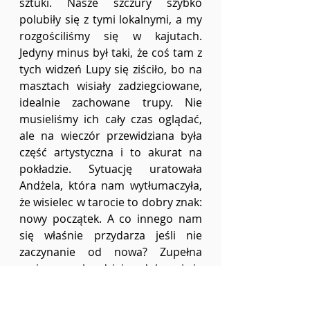
sztuki. Nasze szczury szybko 
polubiły się z tymi lokalnymi, a my 
rozgościliśmy się w kajutach. 
Jedyny minus był taki, że coś tam z 
tych widzeń Lupy się ziściło, bo na 
masztach wisiały zadziegciowane, 
idealnie zachowane trupy. Nie 
musieliśmy ich cały czas oglądać, 
ale na wieczór przewidziana była 
część artystyczna i to akurat na 
pokładzie. Sytuację uratowała 
Andżela, która nam wytłumaczyła, 
że wisielec w tarocie to dobry znak: 
nowy początek. A co innego nam 
się właśnie przydarza jeśli nie 
zaczynanie od nowa? Zupełna 
racja, coraz bardziej podoba mi się 
ta dziewczyna. 