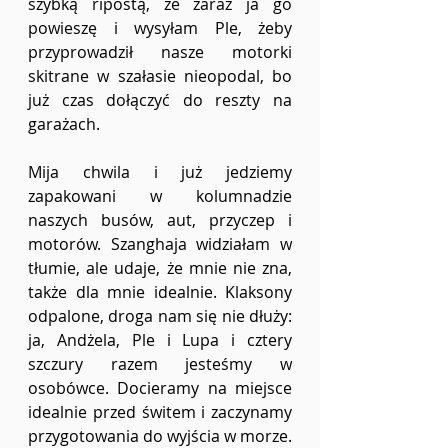
szybką ripostą, że zaraz ja go 
powieszę i wysyłam Ple, żeby 
przyprowadził nasze motorki 
skitrane w szałasie nieopodal, bo 
już czas dołączyć do reszty na 
garażach. 
Mija chwila i już jedziemy 
zapakowani w kolumnadzie 
naszych busów, aut, przyczep i 
motorów. Szanghaja widziałam w 
tłumie, ale udaje, że mnie nie zna, 
także dla mnie idealnie. Klaksony 
odpalone, droga nam się nie dłuży: 
ja, Andżela, Ple i Lupa i cztery 
szczury razem jesteśmy w 
osobówce. Docieramy na miejsce 
idealnie przed świtem i zaczynamy 
przygotowania do wyjścia w morze. 