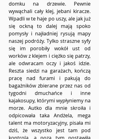
domku na drzewie. Pewnie 
wywąchali cały klej, jebani kiracze. 
Wpadli w te haje po uszy, ale jak już 
się ockną to dalej mają spoko 
pomysły i najładniej rysują mapy 
naszej podróży. Tylko straszne syfy 
się im porobiły wokół ust od 
worków z klejem i ciężko się patrzy, 
ale odwracam oczy i jakoś idzie. 
Reszta siedzi na garażach, kończą 
pracę nad furami i pakują do 
bagażników zbierane przez nas od 
tygodni dmuchańce i inne 
kajakosupy, którymi wypłyniemy na 
morze. Autko dla mnie skroiła i 
odpicowała taka Andżela, mega 
talent ma motoryzacyjny, pisała mi 
dziś, że wszystko jest tam pod 
kontrolą, a poza tym postawiła 