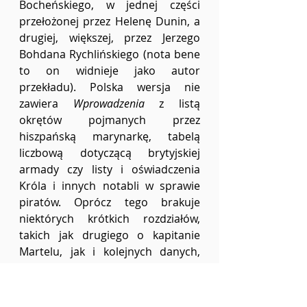
Bocheńskiego, w jednej części 
przełożonej przez Helenę Dunin, a 
drugiej, większej, przez Jerzego 
Bohdana Rychlińskiego (nota bene 
to on widnieje jako autor 
przekładu). Polska wersja nie 
zawiera 
Wprowadzenia 
z listą 
okrętów pojmanych przez 
hiszpańską marynarkę, tabelą 
liczbową dotyczącą brytyjskiej 
armady czy listy i oświadczenia 
Króla i innych notabli w sprawie 
piratów. Oprócz tego brakuje 
niektórych krótkich rozdziałów, 
takich jak drugiego o kapitanie 
Martelu, jak i kolejnych danych, 
tabel, listów i przemów.
Całość zaczyna się od przedmowy. 