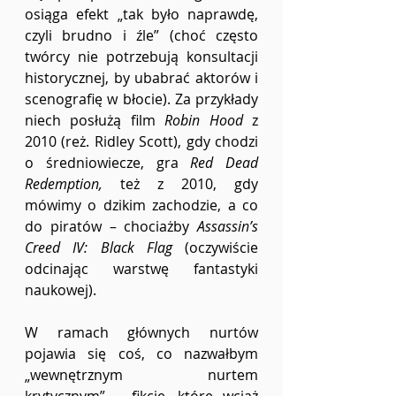
osiąga efekt „tak było naprawdę, 
czyli brudno i źle” (choć często 
twórcy nie potrzebują konsultacji 
historycznej, by ubabrać aktorów i 
scenografię w błocie). Za przykłady 
niech posłużą film 
Robin Hood 
z 
2010 (reż. Ridley Scott), gdy chodzi 
o średniowiecze, gra 
Red Dead 
Redemption, 
też z 2010, gdy 
mówimy o dzikim zachodzie, a co 
do piratów – chociażby 
Assassin’s 
Creed IV: Black Flag
 (oczywiście 
odcinając warstwę fantastyki 
naukowej).
W ramach głównych nurtów 
pojawia się coś, co nazwałbym 
„wewnętrznym nurtem 
krytycznym” – fikcje, które wciąż 