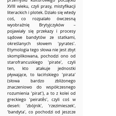
XVIII wieku, czyli prasy, mistyfikacji 
literackich i plotek. Działo się wtedy 
coś, co rozpalało ówczesną 
wyobraźnię Brytyjczyków – 
pojawiały się przekazy i procesy 
sądowe bandytów ze statkami, 
określanych słowem 'pyrates'. 
Etymologia tego słowa nie jest zbyt 
skomplikowana, pochodzi ono od 
starofrancuskiego 'pirate', czyli 
ten, kto atakuje jednostki 
pływające, to łacińskiego 'pirata' 
(słowa bardzo zbliżonego 
znaczeniowo do współczesnego 
rozumienia 'pirat'), a to z kolei od 
greckiego 'peiratḗs', czyli coś w 
deseń: 'zbójnik', 'rzezimieszek', 
'bandyta', co pochodzi od jeszcze 