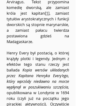
Arviragus. Tekst przypomina 
komedię dworską, ale zamiast 
króla jest kapitan[
1
], zamiast 
tytułów arystokratycznych i funkcji 
dworskich są stopnie marynarskie, 
a zamiast pałacu twierdza 
postawiona gdzieś na 
Madagaskarze.
Henry Every był postacią, o której 
krążyły plotki i legendy. Jednym z 
efektów tego stanu rzeczy jest 
ballada 
Kopia wersów układanych 
przez Kapitana Henryka Every'ego, 
który wprzódy niedawno na morze 
wypłynął w poszukiwaniu szczęścia, 
opublikowana w Londynie w 1694 
roku (czyli już na początku jego 
pirackiej aktywności). Oczywiście 