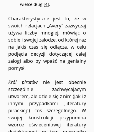
wielce długi[
4
].
Charakterystyczne jest to, że w 
swoich relacjach „Avery” zazwyczaj 
używa liczby mnogiej, mówiąc o 
sobie i swojej załodze, od której raz 
na jakiś czas się odłącza, w celu 
podjęcia decyzji dotyczącej całej 
załogi albo by wpaść na genialny 
pomysł.
Król piratów
 nie jest obecnie 
szczególnie zachwycającym 
utworem, ale dzieje się z nim (jak i z 
innymi przypadkami „literatury 
pirackiej”) coś szczególnego. W 
swojej konstrukcji przypomina 
wzorce oświeceniowej literatury 
dydaktycznej, w tym przypadku 