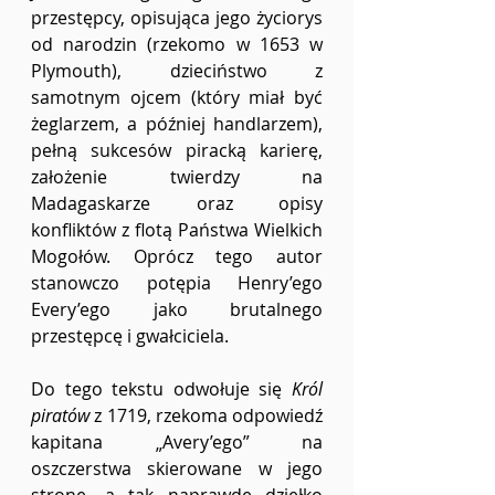
przestępcy, opisująca jego życiorys 
od narodzin (rzekomo w 1653 w 
Plymouth), dzieciństwo z 
samotnym ojcem (który miał być 
żeglarzem, a później handlarzem), 
pełną sukcesów piracką karierę, 
założenie twierdzy na 
Madagaskarze oraz opisy 
konfliktów z flotą Państwa Wielkich 
Mogołów. Oprócz tego autor 
stanowczo potępia Henry’ego 
Every’ego jako brutalnego 
przestępcę i gwałciciela.
Do tego tekstu odwołuje się 
Król 
piratów 
z 1719, rzekoma odpowiedź 
kapitana „Avery’ego” na 
oszczerstwa skierowane w jego 
stronę, a tak naprawdę dziełko 