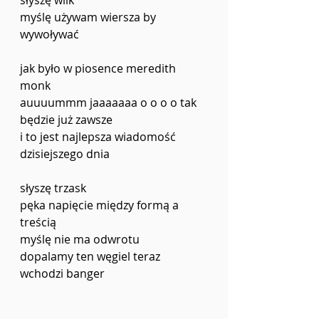
słyszę wilk
myślę używam wiersza by 
wywoływać
jak było w piosence meredith 
monk 
auuuummm jaaaaaaa o o o o tak 
będzie już zawsze 
i to jest najlepsza wiadomość 
dzisiejszego dnia
słyszę trzask
pęka napięcie między formą a 
treścią
myślę nie ma odwrotu 
dopalamy ten węgiel teraz 
wchodzi banger 