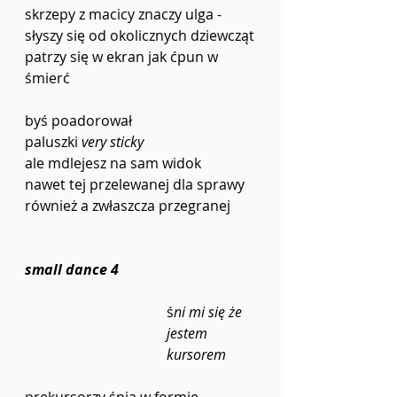
skrzepy z macicy znaczy ulga -
słyszy się od okolicznych dziewcząt 
patrzy się w ekran jak ćpun w 
śmierć 
byś poadorował 
paluszki 
very sticky 
ale mdlejesz na sam widok  
nawet tej przelewanej dla sprawy 
również a zwłaszcza przegranej
small dance 4
ś
ni mi się że 
jestem 
kursorem