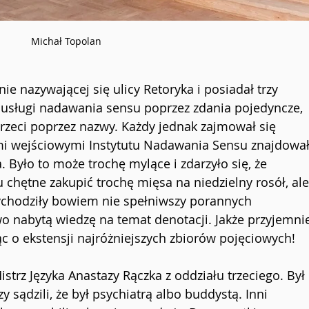
Michał Topolan
nie nazywającej się ulicy Retoryka i posiadał trzy 
ł usługi nadawania sensu poprzez zdania pojedyncze, 
trzeci poprzez nazwy. Każdy jednak zajmował się 
mi wejściowymi Instytutu Nadawania Sensu znajdował
Było to może trochę mylące i zdarzyło się, że 
chętne zakupić trochę mięsa na niedzielny rosół, ale
ychodziły bowiem nie spełniwszy porannych 
 nabytą wiedzę na temat denotacji. Jakże przyjemnie
c o ekstensji najróżniejszych zbiorów pojęciowych!
strz Języka Anastazy Rączka z oddziału trzeciego. Był 
 sądzili, że był psychiatrą albo buddystą. Inni 