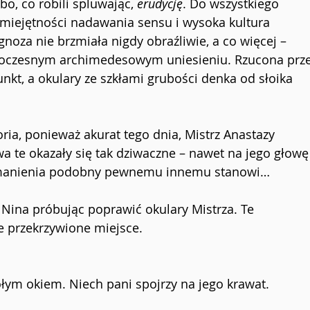
o, co robili spluwając, 
erudycję
. Do wszystkiego 
 umiejętności nadawania sensu i wysoka kultura 
agnoza nie brzmiała nigdy obraźliwie, a co więcej – 
dnoczesnym archimedesowym uniesieniu. Rzucona prze
nkt, a okulary ze szkłami grubości denka od słoika 
toria, ponieważ akurat tego dnia, Mistrz Anastazy 
a te okazały się tak dziwaczne – nawet na jego głowę
tumanienia podobny pewnemu innemu stanowi…
a Nina próbując poprawić okulary Mistrza. Te 
e przekrzywione miejsce.
ołym okiem. Niech pani spojrzy na jego krawat.