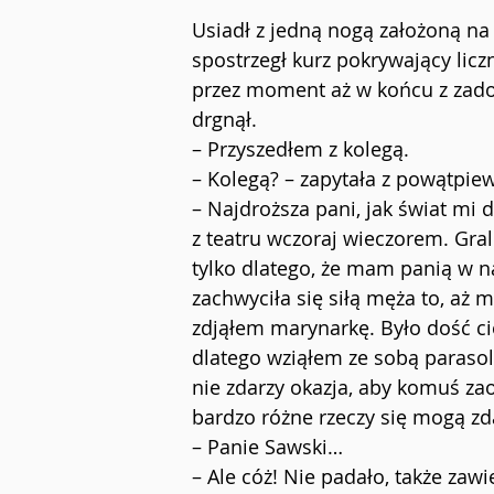
Usiadł z jedną nogą założoną na 
spostrzegł kurz pokrywający licz
przez moment aż w końcu z zado
drgnął.
– Przyszedłem z kolegą.
– Kolegą? – zapytała z powątpie
– Najdroższa pani, jak świat mi 
z teatru wczoraj wieczorem. Grali
tylko dlatego, że mam panią w 
zachwyciła się siłą męża to, aż m
zdjąłem marynarkę. Było dość cie
dlatego wziąłem ze sobą parasol
nie zdarzy okazja, aby komuś zao
bardzo różne rzeczy się mogą zd
– Panie Sawski…
– Ale cóż! Nie padało, także zaw