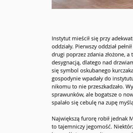
Instytut mieścił się przy adekwat
oddziały. Pierwszy oddział pełni
drugi poprzez zdania złożone, a 
desygnacją, dlatego nad drzwia
się symbol oskubanego kurczaka. 
gospodynie wpadały do instytutu 
nikomu to nie przeszkadzało. W
sprawunków, ale bogatsze o nowo
spalało się cebulę na zupę myślą
Największą furorę robił jednak Mi
to tajemniczy jegomość. Niektórzy