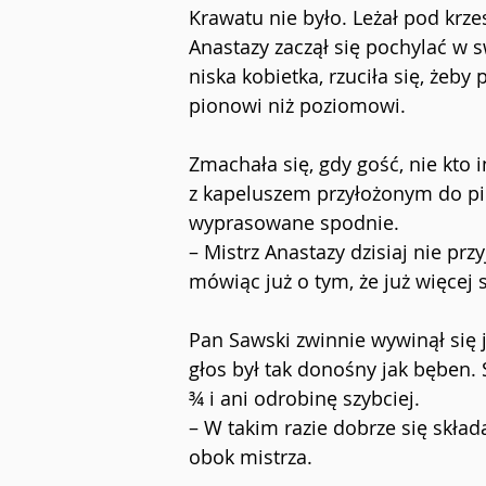
Krawatu nie było. Leżał pod krze
Anastazy zaczął się pochylać w s
niska kobietka, rzuciła się, żeby
pionowi niż poziomowi.
Zmachała się, gdy gość, nie kto i
z kapeluszem przyłożonym do pie
wyprasowane spodnie.
– Mistrz Anastazy dzisiaj nie pr
mówiąc już o tym, że już więcej
Pan Sawski zwinnie wywinął się 
głos był tak donośny jak bęben.
¾ i ani odrobinę szybciej.
– W takim razie dobrze się skład
obok mistrza.