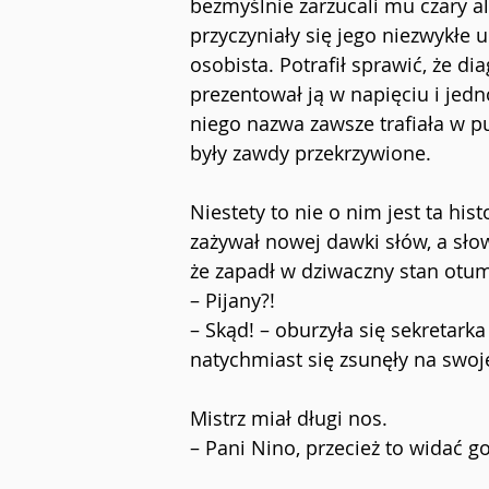
bezmyślnie zarzucali mu czary alb
przyczyniały się jego niezwykłe
osobista. Potrafił sprawić, że di
prezentował ją w napięciu i je
niego nazwa zawsze trafiała w pu
były zawdy przekrzywione.
Niestety to nie o nim jest ta his
zażywał nowej dawki słów, a słow
że zapadł w dziwaczny stan o
– Pijany?!
– Skąd! – oburzyła się sekretark
natychmiast się zsunęły na swoj
Mistrz miał długi nos.
– Pani Nino, przecież to widać g