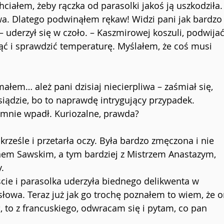
ciałem, żeby rączka od parasolki jakoś ją uszkodziła.
wa. Dlatego podwinąłem rękaw! Widzi pani jak bardzo
 uderzył się w czoło. – Kaszmirowej koszuli, podwijać
ć i sprawdzić temperaturę. Myślałem, że coś musi 
ałem… ależ pani dzisiaj niecierpliwa – zaśmiał się, 
siądzie, bo to naprawdę intrygujący przypadek. 
 mnie wpadł. Kuriozalne, prawda?
ześle i przetarła oczy. Była bardzo zmęczona i nie 
anem Sawskim, a tym bardziej z Mistrzem Anastazym, 
.
ie i parasolka uderzyła biednego delikwenta w 
 słowa. Teraz już jak go trochę poznałem to wiem, że o
s
, to z francuskiego, odwracam się i pytam, co pan 