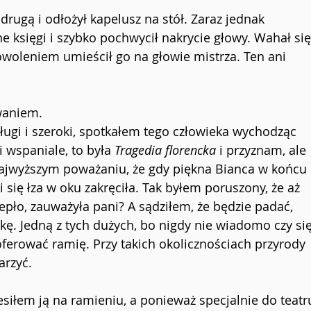
drugą i odłożył kapelusz na stół. Zaraz jednak 
ne księgi i szybko pochwycił nakrycie głowy. Wahał się
woleniem umieścił go na głowie mistrza. Ten ani 
waniem.
długi i szeroki, spotkałem tego człowieka wychodząc 
 wspaniale, to była 
Tragedia florencka 
i przyznam, ale 
najwyższym poważaniu, że gdy piękna Bianca w końcu 
i się łza w oku zakręciła. Tak byłem poruszony, że aż 
pło, zauważyła pani? A sądziłem, że będzie padać, 
kę. Jedną z tych dużych, bo nigdy nie wiadomo czy się
ferować ramię. Przy takich okolicznościach przyrody 
arzyć.
iesiłem ją na ramieniu, a ponieważ specjalnie do teatr