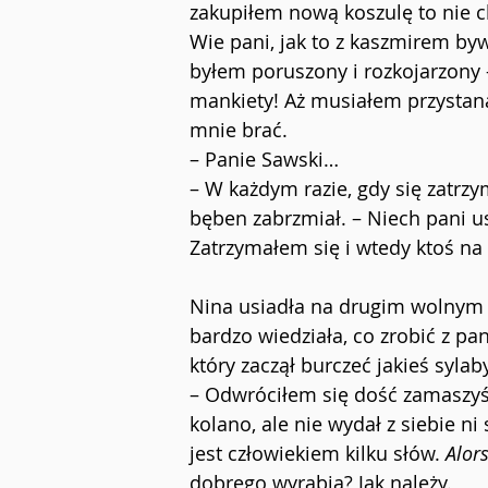
zakupiłem nową koszulę to nie ch
Wie pani, jak to z kaszmirem by
byłem poruszony i rozkojarzony –
mankiety! Aż musiałem przystaną
mnie brać.
– Panie Sawski…
– W każdym razie, gdy się zatrzym
bęben zabrzmiał. – Niech pani u
Zatrzymałem się i wtedy ktoś na
Nina usiadła na drugim wolnym kr
bardzo wiedziała, co zrobić z p
który zaczął burczeć jakieś sylaby
– Odwróciłem się dość zamaszyśc
kolano, ale nie wydał z siebie ni
jest człowiekiem kilku słów. 
Alor
dobrego wyrabia? Jak należy.