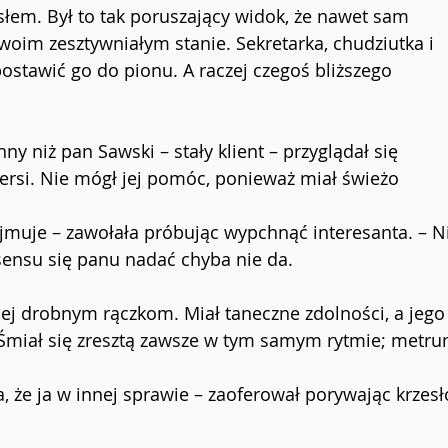
słem. Był to tak poruszający widok, że nawet sam 
woim zesztywniałym stanie. Sekretarka, chudziutka i 
 postawić go do pionu. A raczej czegoś bliższego 
nny niż pan Sawski – stały klient – przyglądał się 
rsi. Nie mógł jej pomóc, ponieważ miał świeżo 
zyjmuje – zawołała próbując wypchnąć interesanta. – N
 sensu się panu nadać chyba nie da.
jej drobnym rączkom. Miał taneczne zdolności, a jego
 Śmiał się zresztą zawsze w tym samym rytmie; metru
a, że ja w innej sprawie – zaoferował porywając krzesł