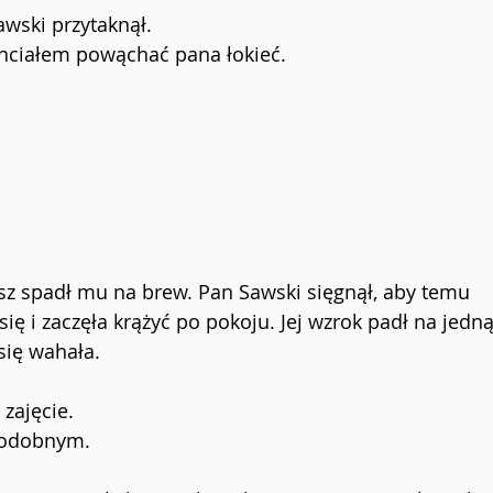
awski przytaknął.
chciałem powąchać pana łokieć.
usz spadł mu na brew. Pan Sawski sięgnął, aby temu 
się i zaczęła krążyć po pokoju. Jej wzrok padł na jedną
 się wahała.
 zajęcie.
podobnym.