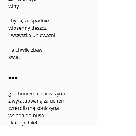
winy.
chyba, że spadnie
wiosenny deszcz.
i wszystko unieważni.
na chwilę zbawi
świat.
***
głuchoniema dziewczyna
z wytatuowaną za uchem
czterolistną koniczyną
wsiada do busa
i kupuje bilet.
Wojciech Brzoska