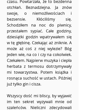
czasu. Powtarzała, że to bezdenna 
otchłań. Beznadziejna. Ja znów 
swoje, o niemożliwościach i 
bezsensie. Kłóciliśmy się. 
Schodziłem na noc do piwnicy, 
przestałem sypiać. Całe godziny, 
dziesiątki godzin wpatrywałem się 
w tę głębinę. Czekając aż zniknie. A 
może aż coś z niej wylezie? Bóg 
jeden wie, na co i czy na cokolwiek. 
Czekałem. Najpierw muzyka i ciepła 
herbata z termosu dotrzymywały 
mi towarzystwa. Potem książka i 
rosnąca suchość w ustach. Później 
już tylko gin i cisza.
Wszyscy dość mi bliscy, by wyjawić 
im ten sekret wyzywali mnie od 
szaleńców. Nieliczni zdecydowali 