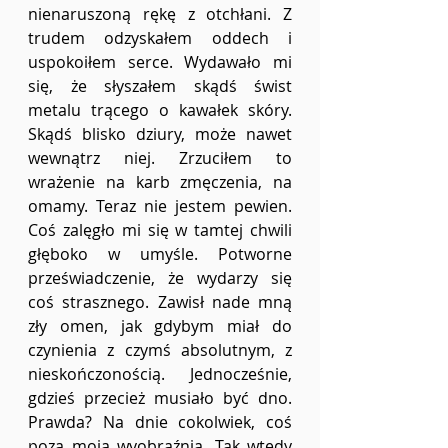
nienaruszoną rękę z otchłani. Z 
trudem odzyskałem oddech i 
uspokoiłem serce. Wydawało mi 
się, że słyszałem skądś świst 
metalu trącego o kawałek skóry. 
Skądś blisko dziury, może nawet 
wewnątrz niej. Zrzuciłem to 
wrażenie na karb zmęczenia, na 
omamy. Teraz nie jestem pewien. 
Coś zalęgło mi się w tamtej chwili 
głęboko w umyśle. Potworne 
przeświadczenie, że wydarzy się 
coś strasznego. Zawisł nade mną 
zły omen, jak gdybym miał do 
czynienia z czymś absolutnym, z 
nieskończonością. Jednocześnie, 
gdzieś przecież musiało być dno. 
Prawda? Na dnie cokolwiek, coś 
poza moją wyobraźnią. Tak wtedy 