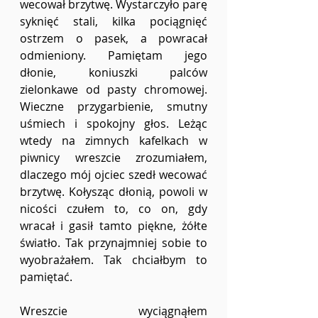
wecował brzytwę. Wystarczyło parę 
syknięć stali, kilka pociągnięć 
ostrzem o pasek, a powracał 
odmieniony. Pamiętam jego 
dłonie, koniuszki palców 
zielonkawe od pasty chromowej. 
Wieczne przygarbienie, smutny 
uśmiech i spokojny głos. Leżąc 
wtedy na zimnych kafelkach w 
piwnicy wreszcie zrozumiałem, 
dlaczego mój ojciec szedł wecować 
brzytwę. Kołysząc dłonią, powoli w 
nicości czułem to, co on, gdy 
wracał i gasił tamto piękne, żółte 
światło. Tak przynajmniej sobie to 
wyobrażałem. Tak chciałbym to 
pamiętać.
Wreszcie wyciągnąłem 