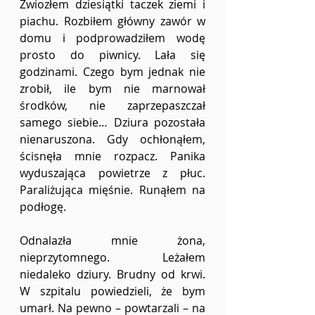
Zwiozłem dziesiątki taczek ziemi i 
piachu. Rozbiłem główny zawór w 
domu i podprowadziłem wodę 
prosto do piwnicy. Lała się 
godzinami. Czego bym jednak nie 
zrobił, ile bym nie marnował 
środków, nie zaprzepaszczał 
samego siebie… Dziura pozostała 
nienaruszona. Gdy ochłonąłem, 
ścisnęła mnie rozpacz. Panika 
wyduszająca powietrze z płuc. 
Paraliżująca mięśnie. Runąłem na 
podłogę.
Odnalazła mnie żona, 
nieprzytomnego. Leżałem 
niedaleko dziury. Brudny od krwi. 
W szpitalu powiedzieli, że bym 
umarł. Na pewno – powtarzali – na 