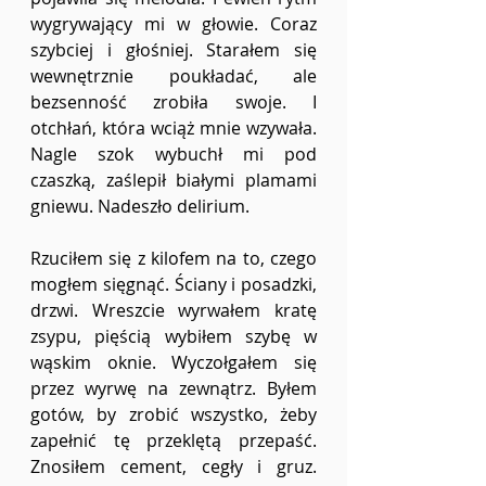
wygrywający mi w głowie. Coraz 
szybciej i głośniej. Starałem się 
wewnętrznie poukładać, ale 
bezsenność zrobiła swoje. I 
otchłań, która wciąż mnie wzywała. 
Nagle szok wybuchł mi pod 
czaszką, zaślepił białymi plamami 
gniewu. Nadeszło delirium. 
Rzuciłem się z kilofem na to, czego 
mogłem sięgnąć. Ściany i posadzki, 
drzwi. Wreszcie wyrwałem kratę 
zsypu, pięścią wybiłem szybę w 
wąskim oknie. Wyczołgałem się 
przez wyrwę na zewnątrz. Byłem 
gotów, by zrobić wszystko, żeby 
zapełnić tę przeklętą przepaść. 
Znosiłem cement, cegły i gruz. 