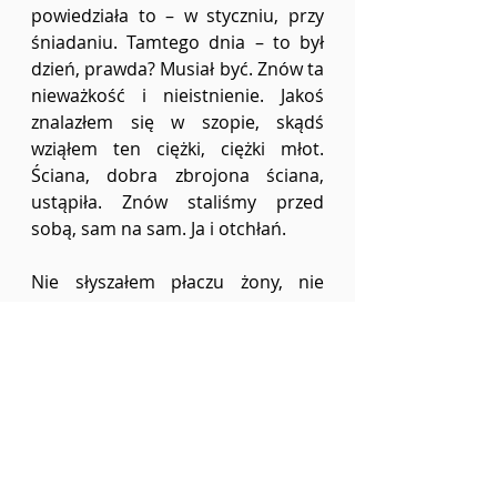
powiedziała to – w styczniu, przy 
śniadaniu. Tamtego dnia – to był 
dzień, prawda? Musiał być. Znów ta 
nieważkość i nieistnienie. Jakoś 
znalazłem się w szopie, skądś 
wziąłem ten ciężki, ciężki młot. 
Ściana, dobra zbrojona ściana, 
ustąpiła. Znów staliśmy przed 
sobą, sam na sam. Ja i otchłań.
Nie słyszałem płaczu żony, nie 
widziałem jej łez. Jeśli powiedziała 
mi jakieś ostatnie słowa, 
wykrzyczała mi coś w twarz – 
przepadło wszystko. Liczyła się już 
tylko dziura. Mój świat skurczył się 
tylko do niej, do piwnicy i 
asymetrycznej głębiny. Zerwałem 
posadzkę i tynk ze ścian. Usunąłem 