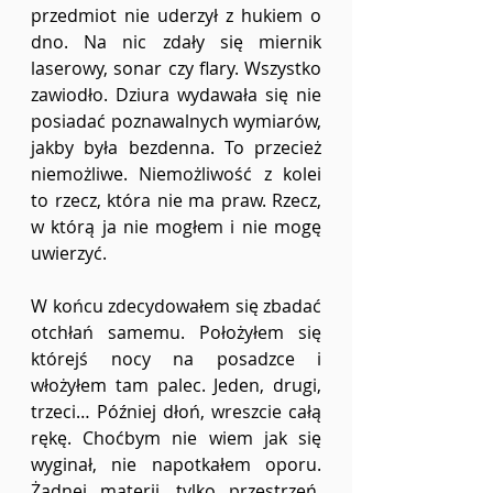
przedmiot nie uderzył z hukiem o 
dno. Na nic zdały się miernik 
laserowy, sonar czy flary. Wszystko 
zawiodło. Dziura wydawała się nie 
posiadać poznawalnych wymiarów, 
jakby była bezdenna. To przecież 
niemożliwe. Niemożliwość z kolei 
to rzecz, która nie ma praw. Rzecz, 
w którą ja nie mogłem i nie mogę 
uwierzyć.
W końcu zdecydowałem się zbadać 
otchłań samemu. Położyłem się 
którejś nocy na posadzce i 
włożyłem tam palec. Jeden, drugi, 
trzeci… Później dłoń, wreszcie całą 
rękę. Choćbym nie wiem jak się 
wyginał, nie napotkałem oporu. 
Żadnej materii, tylko przestrzeń. 