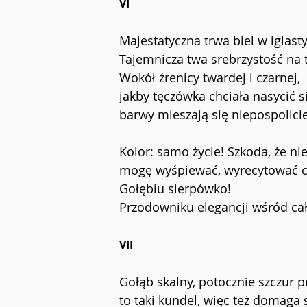
VI
Majestatyczna trwa biel w iglast
Tajemnicza twa srebrzystość na 
Wokół źrenicy twardej i czarnej,
jakby tęczówka chciała nasycić si
barwy mieszają się niepospolicie
Kolor: samo życie! Szkoda, że ni
mogę wyśpiewać, wyrecytować ci
Gołębiu sierpówko!
Przodowniku elegancji wśród ca
VII
Gołąb skalny, potocznie szczur p
to taki kundel, więc też domaga 