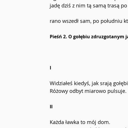
jadę dziś z nim tą samą trasą po 
rano wszedł sam, po południu kt
Pieśń 2. O gołębiu zdruzgotanym j
I
Widziałeś kiedyś, jak srają gołęb
Różowy odbyt miarowo pulsuje.
II
Każda ławka to mój dom.