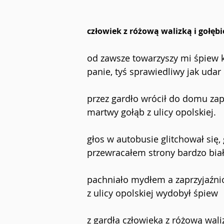
człowiek z różową walizką i gołęb
od zawsze towarzyszy mi śpiew k
panie, tyś sprawiedliwy jak uda
przez gardło wrócił do domu zap
martwy gołąb z ulicy opolskiej.
głos w autobusie glitchował się,
przewracałem strony bardzo białe
pachniało mydłem a zaprzyjaźni
z ulicy opolskiej wydobył śpiew 
z gardła człowieka z różową waliz