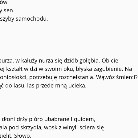
ków
y sen.
 szyby samochodu.
burza, w kałuży nurza się dziób gołębia. Obicie 
rej kształt widzi w swoim oku, błyska zagubienie. Na 
niosłości, potrzebuję rozchełstania. Wąwóz śmierci?
ć do lasu, las przede mną ucieka.
 w dłoni drży pióro ubabrane liquidem,
la pod skrzydła, wosk z winyli ściera się
ielit. Słowo.