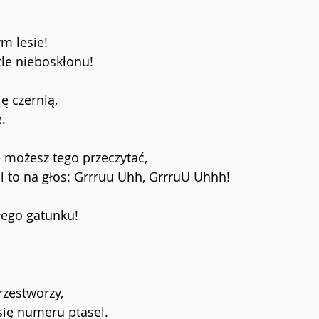
ym lesie!
tle nieboskłonu!
ę czernią, 
.
e możesz tego przeczytać,
 to na głos: Grrruu Uhh, GrrruU Uhhh!
łego gatunku!
rzestworzy,
się numeru ptasel.