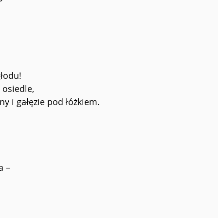
łodu!
 osiedle, 
ny i gałęzie pod łóżkiem.
a – 