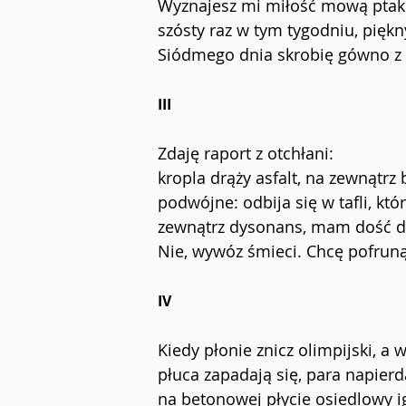
Wyznajesz mi miłość mową pta
szósty raz w tym tygodniu, piękn
Siódmego dnia skrobię gówno z
III
Zdaję raport z otchłani:
kropla drąży asfalt, na zewnątrz 
podwójne: odbija się w tafli, któ
zewnątrz dysonans, mam dość do
Nie, wywóz śmieci. Chcę pofruną
IV
Kiedy płonie znicz olimpijski, a
płuca zapadają się, para napierda
na betonowej płycie osiedlowy ig