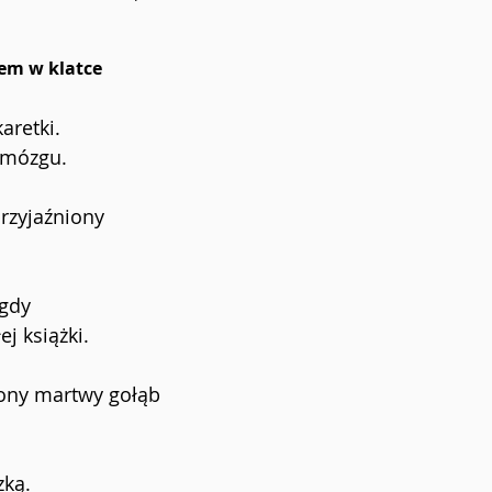
iem w klatce
aretki.
r mózgu.
rzyjaźniony 
 gdy
j książki.
ony martwy gołąb
ką. 