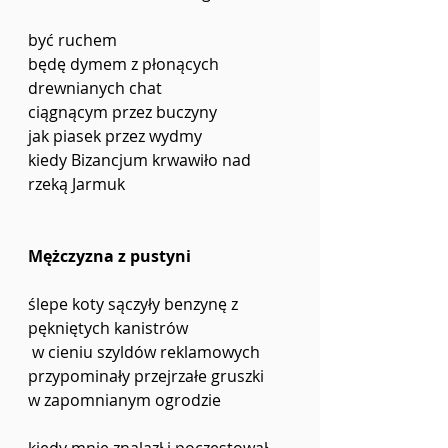
być ruchem
będę dymem z płonących 
drewnianych chat
ciągnącym przez buczyny
jak piasek przez wydmy
kiedy Bizancjum krwawiło nad 
rzeką Jarmuk
Mężczyzna z pustyni
ślepe koty sączyły benzynę z 
pękniętych kanistrów
 w cieniu szyldów reklamowych
przypominały przejrzałe gruszki
w zapomnianym ogrodzie
kiedy mnie znalazł i poczęstował