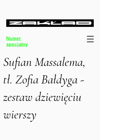
Numer
specjalny
Sufian Massalema,
tł. Zofia Bałdyga -
zestaw dziewięciu
wierszy