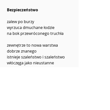
Bezpieczeństwo
zalew po burzy
wyrzuca dmuchane łodzie
na bok przewróconego truchła
zewnętrze to nowa warstwa 
dobrze znanego
istnieje szaleństwo i szaleństwo
włóczęga jako nieustanne 
chodzenie w kółko
wymówione słowo powrót brzmi 
karkołomnie
ostrzeżenia z megafonów straży 
przybrzeżnej
niosą się po niemej dolinie