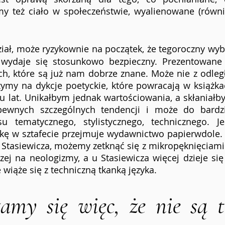
y też ciało w społeczeństwie, wyalienowane (równie
iał, może ryzykownie na początek, że tegoroczny wyb
e wydaje się stosunkowo bezpieczny. Prezentowane 
ach, które są już nam dobrze znane. Może nie z odległ
ojrzymy na dykcje poetyckie, które powracają w książka
u lat. Unikałbym jednak wartościowania, a skłaniałb
pewnych szczególnych tendencji i może do bardzie
u tematycznego, stylistycznego, technicznego. Jeśl
zkę w sztafecie przejmuje wydawnictwo papierwdole.
i Stasiewicza, możemy zetknąć się z mikropęknięciami
zej na neologizmy, a u Stasiewicza więcej dzieje się
 wiąże się z techniczną tkanką języka.
my się więc, że nie są t