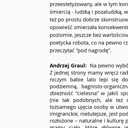
przeestetyzowany, ale w tym kon
śmiercią - ludzką i pozaludzką, 
też po prostu dobrze skonstruow
opowieść zmierzała konsekwent
poziomie, jeszcze bez wartościow
poetycka robota, co na pewno rz
przeczytać “pod nagrodę”.
Andrzej Graul: 
 Na pewno wybór
Z jednej strony mamy wręcz radyk
niczym babie lato lepi się do
podziemną, bagnisto-organicz
zbieżność “cielesna” w jakiś s
(nie tak podobnych, ale też n
tożsamego ujęcia osoby w utworz
imigranckie, nietutejsze, jest p
rozłożone – naturalne i kulturę p
mamy ciało, które głównie je