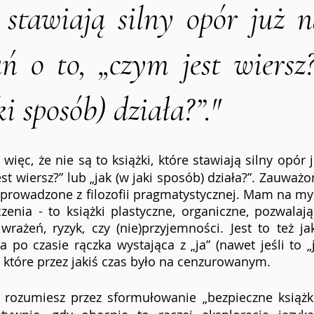
 stawiają silny opór już n
ń o to, „czym jest wiersz?
ki sposób) działa?”."
ięc, że nie są to książki, które stawiają silny opór j
st wiersz?” lub „jak (w jaki sposób) działa?”. Zauważo
prowadzone z filozofii pragmatystycznej. Mam na myś
zenia - to książki plastyczne, organiczne, pozwalają
żeń, ryzyk, czy (nie)przyjemności. Jest to też jak
po czasie rączka wystająca z „ja” (nawet jeśli to „j
 które przez jakiś czas było na cenzurowanym. 
 rozumiesz przez sformułowanie „bezpieczne książki