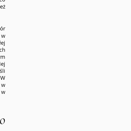
ż 
ór 
w 
ej 
ch 
ym 
j 
i 
 W 
 w 
 w 
o 