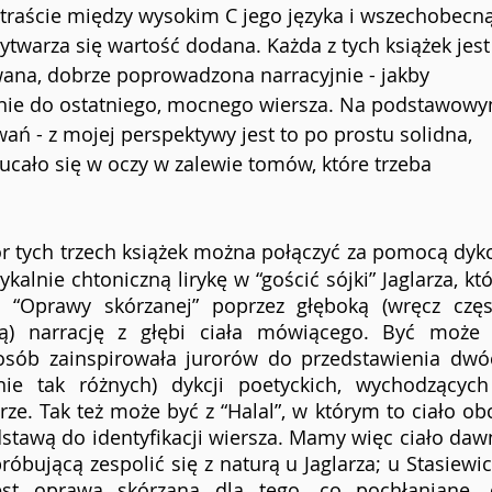
traście między wysokim C jego języka i wszechobecną
wytwarza się wartość dodana. Każda z tych książek jest
ana, dobrze poprowadzona narracyjnie - jakby 
nie do ostatniego, mocnego wiersza. Na podstawowy
ań - z mojej perspektywy jest to po prostu solidna, 
ucało się w oczy w zalewie tomów, które trzeba 
 tych trzech książek można połączyć za pomocą dykcj
alnie chtoniczną lirykę w “gościć sójki” Jaglarza, któ
 “Oprawy skórzanej” poprzez głęboką (wręcz częst
ną) narrację z głębi ciała mówiącego. Być może t
posób zainspirowała jurorów do przedstawienia dwóc
ie tak różnych) dykcji poetyckich, wychodzących 
e. Tak też może być z “Halal”, w którym to ciało obc
odstawą do identyfikacji wiersza. Mamy więc ciało daw
róbującą zespolić się z naturą u Jaglarza; u Stasiewic
st oprawą skórzaną dla tego, co pochłaniane, c