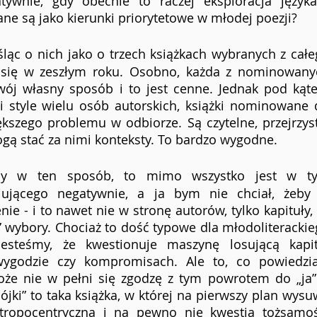
ywnie, gdy obecnie to raczej eksploracja języka 
e są jako kierunki priorytetowe w młodej poezji? 
ląc o nich jako o trzech książkach wybranych z całe
 się w zeszłym roku. Osobno, każda z nominowanyc
wój własny sposób i to jest cenne. Jednak pod kąte
 i style wielu osób autorskich, książki nominowane 
kszego problemu w odbiorze. Są czytelne, przejrzyst
gą stać za nimi konteksty. To bardzo wygodne.
my w ten sposób, to mimo wszystko jest w ty
ciującego negatywnie, a ja bym nie chciał, żeby 
e - i to nawet nie w stronę autorów, tylko kapituły, 
 wybory. Chociaż to dość typowe dla młodoliterackie
jesteśmy, że kwestionuje maszynę losującą kapitu
wygodzie czy kompromisach. Ale to, co powiedział
oże nie w pełni się zgodzę z tym powrotem do „ja” 
jki” to taka książka, w której na pierwszy plan wysu
tropocentryczna i na pewno nie kwestia tożsamośc