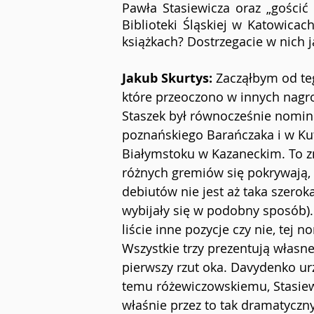
Pawła Stasiewicza oraz „gościć 
Biblioteki Śląskiej w Katowica
książkach? Dostrzegacie w nich 
Jakub Skurtys: 
Zacząłbym od tego
które przeoczono w innych nagro
Staszek był równocześnie nomin
poznańskiego Barańczaka i w Kut
Białymstoku w Kazaneckim. To zn
różnych gremiów się pokrywają,
debiutów nie jest aż taka szerok
wybijały się w podobny sposób). 
liście inne pozycje czy nie, tej
Wszystkie trzy prezentują własne
pierwszy rzut oka. Davydenko urz
temu różewiczowskiemu, Stasiewic
właśnie przez to tak dramatyczny