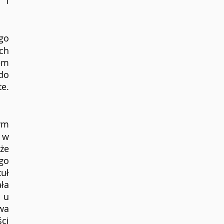
i 
go 
h 
m 
do 
e. 
m 
w 
że 
go 
ł 
a 
u 
wa 
i 