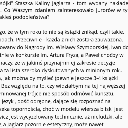
sójki” Staszka Kaliny Jaglarza - tom wydany nakład
ch. Co Waszym zdaniem zainteresowało jurorów w tyc
jakieś podobieństwa? 
, że w tym roku to nie są książki znikąd, czyli takie, 
dach. Przeciwnie - każda z nich została zauważona. 
owany do Nagrody im. Wisławy Szymborskiej, Ivan do
nie w konkursie im. Artura Fryza, a Paweł choćby w 
aczy, że w jakimś przynajmniej zakresie decyzje 
 a ta lista szeroko dyskutowanych w minionym roku 
a, jak można by myśleć (pewnie jeszcze 3-4 książki 
Bez względu na to, czy widziałbym na tej najwęższej 
 nominowanej trójce nie sposób odmówić kunsztu. 
 języki, dość odrębne, dające się rozpoznać na 
eka topornością, choć w modelu wiersza bliski jest 
z jest wycyzelowany technicznie, aż nieludzki, ale 
, a Jaglarz pozornie estetyczny, może nawet 