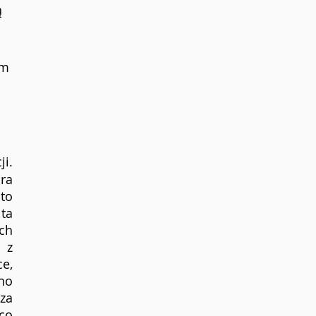
 
 
m 
i. 
ra 
o 
a 
h 
z 
e, 
no 
za 
o 