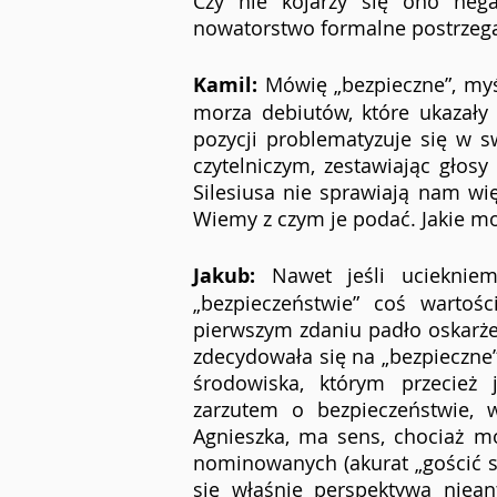
Czy nie kojarzy się ono negat
nowatorstwo formalne postrzegan
Kamil: 
Mówię „bezpieczne”, myś
morza debiutów, które ukazały
pozycji problematyzuje się w s
czytelniczym, zestawiając głosy
Silesiusa nie sprawiają nam wię
Wiemy z czym je podać. Jakie mo
Jakub:
 Nawet jeśli ucieknie
„bezpieczeństwie” coś wartoś
pierwszym zdaniu padło oskarżeni
zdecydowała się na „bezpieczne”
środowiska, którym przecież 
zarzutem o bezpieczeństwie, 
Agnieszka, ma sens, chociaż m
nominowanych (akurat „gościć só
się właśnie perspektywa niean