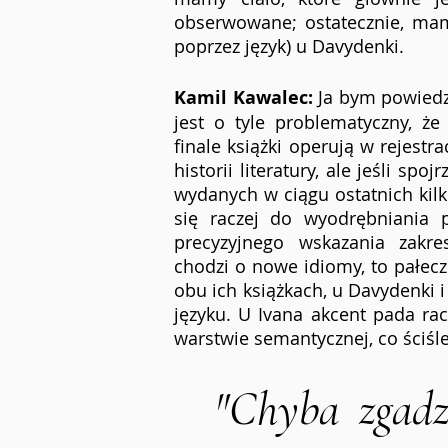
obserwowane; ostatecznie, mam
poprzez język) u Davydenki.
Kamil Kawalec:
 Ja bym powiedz
jest o tyle problematyczny, ż
finale książki operują w rejestr
historii literatury, ale jeśli sp
wydanych w ciągu ostatnich kilk
się raczej do wyodrębniania 
precyzyjnego wskazania zakres
chodzi o nowe idiomy, to pałec
obu ich książkach, u Davydenki 
języku. U Ivana akcent pada rac
warstwie semantycznej, co ściśle
"Chyba zgadza