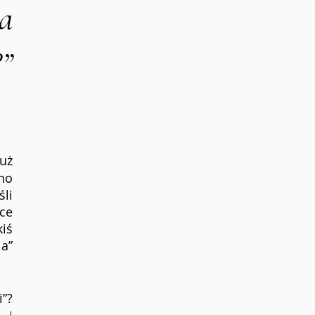
a 
” 
uż 
no 
li 
ce 
iś 
a” 
”? 