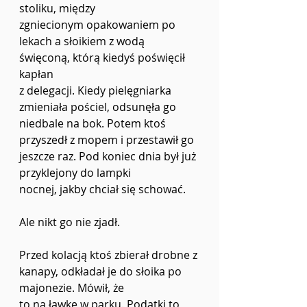
stoliku, między
zgniecionym opakowaniem po 
lekach a słoikiem z wodą 
święconą, którą kiedyś poświęcił 
kapłan
z delegacji. Kiedy pielęgniarka 
zmieniała pościel, odsunęła go 
niedbale na bok. Potem ktoś
przyszedł z mopem i przestawił go 
jeszcze raz. Pod koniec dnia był już 
przyklejony do lampki
nocnej, jakby chciał się schować.
Ale nikt go nie zjadł.
Przed kolacją ktoś zbierał drobne z 
kanapy, odkładał je do słoika po 
majonezie. Mówił, że
to na ławkę w parku. Podatki to 