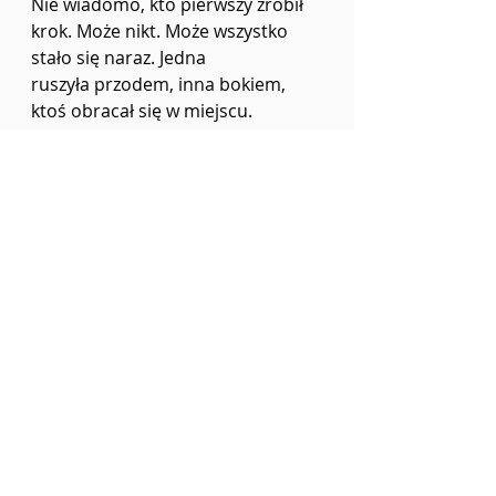
Nie wiadomo, kto pierwszy zrobił 
krok. Może nikt. Może wszystko 
stało się naraz. Jedna
ruszyła przodem, inna bokiem, 
ktoś obracał się w miejscu. 
Ramiona unosiły się powoli, ktoś
przypomniał sobie taniec z 
komunii, z wesela, prywatki.
Rytm wibrował w powietrzu.
Nie było muzyki, ale porządek 
ustalili.
Kto nie tańczy, ten wypierdala.
A że dziadek nie żył? To tylko 
szczegół techniczny. Wyrwany z 
kontekstu.