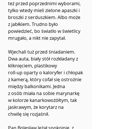
też przed poprzednimi wyborami,
tylko wtedy mieli zielone apaszki i 
broszki z serduszkiem. Albo może 
z jabłkiem. Trudno było
powiedzieć, bo światło w świetlicy 
mrugało, a nikt nie zapytał.
Wjechali tuż przed śniadaniem. 
Dwa auta, biały stół rozkładany z 
kliknięciem, plastikowy
roll-up oparty o kaloryfer i chłopak 
z kamerą, który cofał się ostrożnie 
między balkonikami. Jedna
z osób miała na sobie marynarkę 
w kolorze kanarkowożółtym, tak 
jaskrawym, że korytarz na
chwilę się rozjaśnił.
Pan Bolesław leżał spokojnie, z 