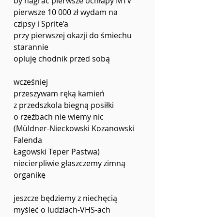
by nagrać pierwsze ochłapy MTV
pierwsze 10 000 zł wydam na 
czipsy i Sprite’a
przy pierwszej okazji do śmiechu 
starannie 
opluję chodnik przed sobą
wcześniej 
przeszywam ręką kamień
z przedszkola biegną posiłki
o rzeźbach nie wiemy nic
(Müldner-Nieckowski Kozanowski 
Falenda
Łagowski Teper Pastwa)
niecierpliwie głaszczemy zimną 
organikę
jeszcze będziemy z niechęcią 
myśleć o ludziach-VHS-ach