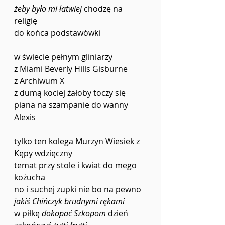
żeby było mi łatwiej 
chodzę na 
religię 
do końca podstawówki
w świecie pełnym gliniarzy
z Miami Beverly Hills Gisburne
z Archiwum X
z dumą kociej żałoby toczy się 
piana na szampanie do wanny 
Alexis 
tylko ten kolega Murzyn Wiesiek z 
Kępy wdzięczny 
temat przy stole i kwiat do mego 
kożucha
no i suchej zupki nie bo na pewno 
jakiś Chińczyk brudnymi rękami
w piłkę 
dokopać Szkopom 
dzień 