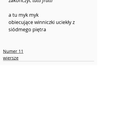
zakończyć 
tutti frutti
a tu myk myk
obiecujące winniczki uciekły z 
siódmego piętra
Numer 11
wiersze