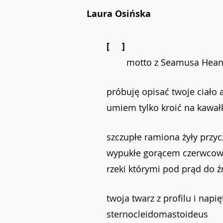
Laura Osińska
[     ]
motto z Seamusa Hea
próbuję opisać twoje ciało 
umiem tylko kroić na kawał
szczupłe ramiona żyły przy
wypukłe gorącem czerwcow
rzeki którymi pod prąd do ź
twoja twarz z profilu i napię
sternocleidomastoideus