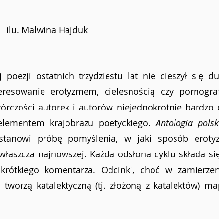
ilu. Malwina Hajduk
 poezji ostatnich trzydziestu lat nie cieszył się du
eresowanie erotyzmem, cielesnością czy pornografi
twórczości autorek i autorów niejednokrotnie bardzo 
 elementem krajobrazu poetyckiego. 
Antologia polski
stanowi próbę pomyślenia, w jaki sposób erotyz
zwłaszcza najnowszej. Każda odsłona cyklu składa się
krótkiego komentarza. Odcinki, choć w zamierzeni
tworzą katalektyczną (tj. złożoną z katalektów) ma