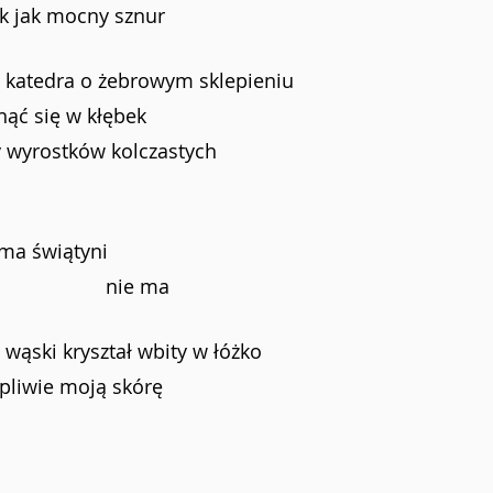
k jak mocny sznur
a katedra o żebrowym sklepieniu
ąć się w kłębek
 wyrostków kolczastych
i
         nie ma świątyni
                                          nie ma
 wąski kryształ wbity w łóżko
rpliwie moją skórę