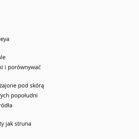
neya
ale
ki i porównywać
czajone pod skórą
ych popołudni
ródła
ty jak struna