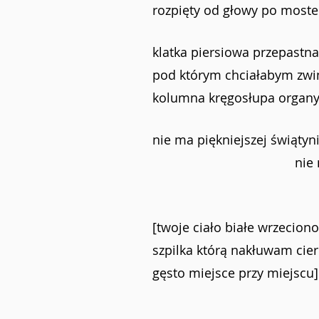
rozpięty od głowy po moste
klatka piersiowa przepastn
pod którym chciałabym zwin
kolumna kręgosłupa organy
nie ma piękniejszej świątyn
       
[twoje ciało białe wrzeciono
szpilka którą nakłuwam cie
gęsto miejsce przy miejscu]