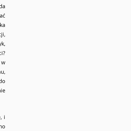
da 
ć 
ka 
, 
k, 
i? 
w 
, 
o 
ie 
 i 
o 