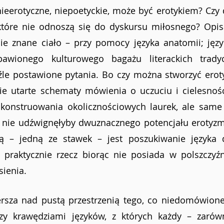
nieerotyczne, niepoetyckie, może być erotykiem? Czy 
które nie odnoszą się do dyskursu miłosnego? Opisa
nie znane ciało – przy pomocy języka anatomii; języ
bawionego kulturowego bagażu literackich tradycji
źle postawione pytania. Bo czy można stworzyć eroty
ie utarte schematy mówienia o uczuciu i cielesnośc
 konstruowania okolicznościowych laurek, ale same 
 nie udźwignęłyby dwuznacznego potencjału erotyzmu
ą – jedną ze stawek – jest poszukiwanie języka d
 praktycznie rzecz biorąc nie posiada w polszczyźn
ienia.
rsza nad pustą przestrzenią tego, co niedomówione,
zy krawędziami języków, z których każdy – zarówn