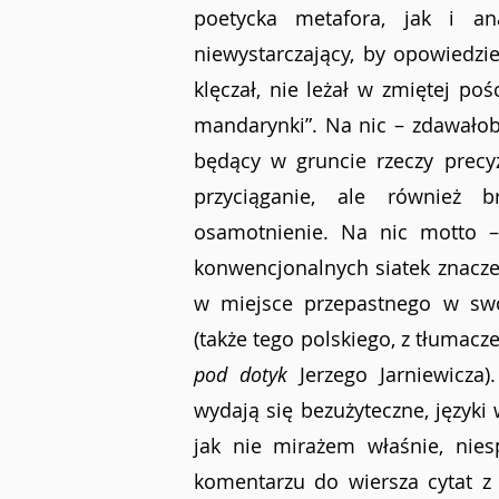
poetycka metafora, jak i an
niewystarczający, by opowiedzieć
klęczał, nie leżał w zmiętej poś
mandarynki”. Na nic – zdawałoby 
będący w gruncie rzeczy prec
przyciąganie, ale również b
osamotnienie. Na nic motto –
konwencjonalnych siatek znacze
w miejsce przepastnego w swo
(także tego polskiego, z tłumac
pod dotyk 
Jerzego Jarniewicza
wydają się bezużyteczne, języki
jak nie mirażem właśnie, nies
komentarzu do wiersza cytat z 