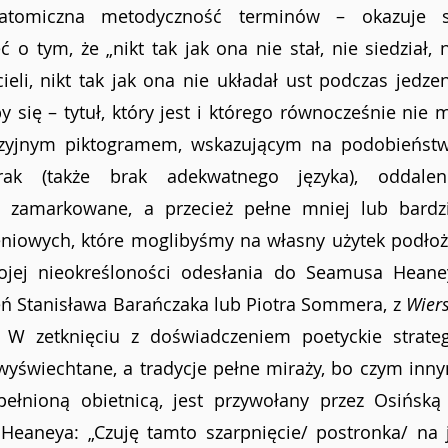
atomiczna metodyczność terminów – okazuje si
 o tym, że „nikt tak jak ona nie stał, nie siedział, n
cieli, nikt tak jak ona nie układał ust podczas jedzen
się – tytuł, który jest i którego równocześnie nie m
yzyjnym piktogramem, wskazującym na podobieństwo
rak (także brak adekwatnego języka), oddalenie
 zamarkowane, a przecież pełne mniej lub bardzie
niowych, które moglibyśmy na własny użytek podłoży
jej nieokreśloności odesłania do Seamusa Heaney
zeń Stanisława Barańczaka lub Piotra Sommera, z 
Wiers
). W zetknięciu z doświadczeniem poetyckie strateg
 wyświechtane, a tradycje pełne miraży, bo czym inny
pełnioną obietnicą, jest przywołany przez Osińską 
Heaneya: „Czuję tamto szarpnięcie/ postronka/ na j