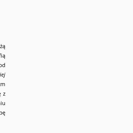
żą 
ą 
od 
ej 
m 
 z 
u 
pę 