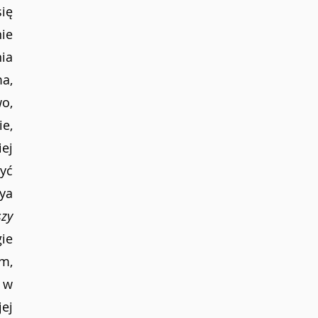
ę 
ie 
ia 
a, 
, 
, 
j 
ć 
a 
zy 
ie 
m, 
w 
ej 