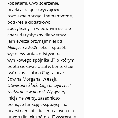
kobietami. Owo zderzenie, 
przekraczające zwyczajowo 
rozbieżne porządki semantyczne, 
podkreśla dodatkowo 
specyficzny – i w pewnym sensie 
charakterystyczny dla wierszy 
Jarniewicza przynajmniej od 
Makijażu
 z 2009 roku – sposób 
wykorzystania addytywno-
wynikowego spójnika „i”, o którym 
poeta ciekawie pisał w kontekście 
twórczości Johna Cage’a oraz 
Edwina Morgana, w eseju 
Otwieranie klatki Cage’a, czyli „nic” 
w obszarze wolności
. Wyjąwszy 
inicjalne wersy, zasadniczo 
pełniące funkcję ekspozycji, na 
przestrzeni pięciu centralnych dla 
utworu linijek spójnik „i” występuje 