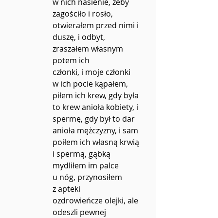
w nich nasienie, żeby
zagościło i rosło, 
otwierałem przed nimi i
duszę, i odbyt, 
zraszałem własnym 
potem ich
członki, i moje członki 
w ich pocie kąpałem,
piłem ich krew, gdy była 
to krew anioła kobiety, i
spermę, gdy był to dar 
anioła mężczyzny, i sam
poiłem ich własną krwią 
i spermą, gąbką
mydliłem im palce 
u nóg, przynosiłem 
z apteki
ozdrowieńcze olejki, ale 
odeszli pewnej