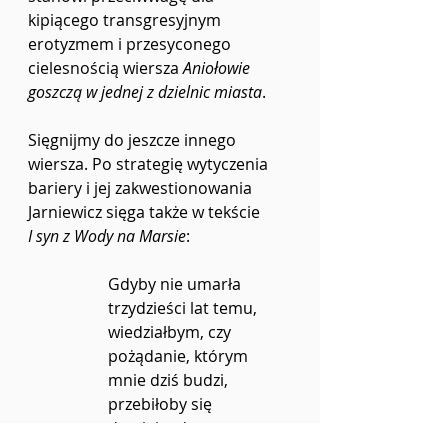
kipiącego transgresyjnym 
erotyzmem i przesyconego 
cielesnością wiersza 
Aniołowie 
goszczą w jednej z dzielnic miasta
.
Sięgnijmy do jeszcze innego 
wiersza. Po strategię wytyczenia 
bariery i jej zakwestionowania 
Jarniewicz sięga także w tekście 
I syn z Wody na Marsie
:
Gdyby nie umarła 
trzydzieści lat temu,
wiedziałbym, czy 
pożądanie, którym
mnie dziś budzi, 
przebiłoby się
do niej, od syna przez 