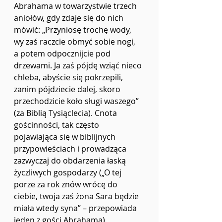
Abrahama w towarzystwie trzech 
aniołów, gdy zdaje się do nich 
mówić: „Przyniosę trochę wody, 
wy zaś raczcie obmyć sobie nogi, 
a potem odpocznijcie pod 
drzewami. Ja zaś pójdę wziąć nieco 
chleba, abyście się pokrzepili, 
zanim pójdziecie dalej, skoro 
przechodzicie koło sługi waszego” 
(za Biblią Tysiąclecia). Cnota 
gościnności, tak często 
pojawiająca się w biblijnych 
przypowieściach i prowadząca 
zazwyczaj do obdarzenia łaską 
życzliwych gospodarzy („O tej 
porze za rok znów wrócę do 
ciebie, twoja zaś żona Sara będzie 
miała wtedy syna” – przepowiada 
jeden z gości Abrahama), 