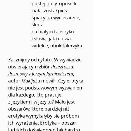
pustej nocy, opuścili 
ciała, został pies
śpiący na wycieraczce, 
śledź
na białym talerzyku 
i słowa, jak te dwa
widelce, obok talerzyka.
Zacznijmy od cytatu. W wywiadzie 
otwierającym zbiór 
Przezrocza. 
Rozmowy z Jerzym Jarniewiczem
, 
autor 
Makijażu
 mówił: „Czy erotyka 
nie jest podstawowym wyzwaniem 
dla każdego, kto pracuje 
z językiem i w języku? Mało jest 
obszarów, które bardziej niż 
erotyka wymykałyby się próbom 
ich wyrażenia. Erotyka – obszar 
ludzkich doświadczeń tak bardzo 