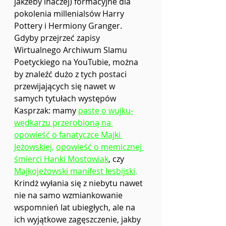
jakżeby inaczej) formacyjne dla 
pokolenia millenialsów Harry 
Pottery i Hermiony Granger. 
Gdyby przejrzeć zapisy 
Wirtualnego Archiwum Slamu 
Poetyckiego na YouTubie, można 
by znaleźć dużo z tych postaci 
przewijających się nawet w 
samych tytułach występów 
Kasprzak: mamy 
pastę o wujku-
wędkarzu przerobioną na 
opowieść o fanatyczce Majki 
Jeżowskiej
, 
opowieść o memicznej 
śmierci Hanki Mostowiak
, czy
Majkojeżowski manifest lesbijski
.
Krindż wyłania się z niebytu nawet 
nie na samo wzmiankowanie 
wspomnień lat ubiegłych, ale na 
ich wyjątkowe zagęszczenie, jakby 