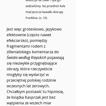
wskoczył na rower i tyle go 
widzieliśmy. Na przednim kole 
miał jeszcze kawałki skorupy 
Franklina. (s. 10)
Jest więc groteskowo, językowo 
efektownie (często nawet 
efekciarsko), pomiędzy 
fragmentami rodem z 
zillenialskiego komentarza do 
Świata według Kiepskich
 pojawiają 
się niezwykle przygnębiające 
obrazy, które rzeczywiście 
mogłyby się wydarzyć w 
przeciętnej polskiej rodzinie 
wczesnych lat zerowych. 
Chciałbym postawić tu hipotezę, 
że książka Kasprzak jest bez 
wątpienia ze wszech miar 