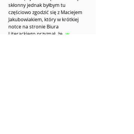
skłonny jednak byłbym tu 
częściowo zgodzić się z Maciejem 
Jakubowiakiem, który w krótkiej 
notce na stronie Biura 
Literackiego przyznał, że 
„w 
żadnym wypadku nie jest to proza 
zaangażowana” i „ważniejsze są tu 
satyryczne ciągoty autorki”
. 
Odżegnywałbym się tu od 
etykietkowania 
Wydrąż mi rodzinę 
w serze 
jako literatury 
„zaangażowanej” (zastanawiam 
się, czy da się stworzyć prozę, 
która nie jest w jakiś sposób 
zaangażowana). W książce pojawia 
się całe spektrum problemów 
społecznych: bieda, alkoholizm, 
dyskryminacja osób 