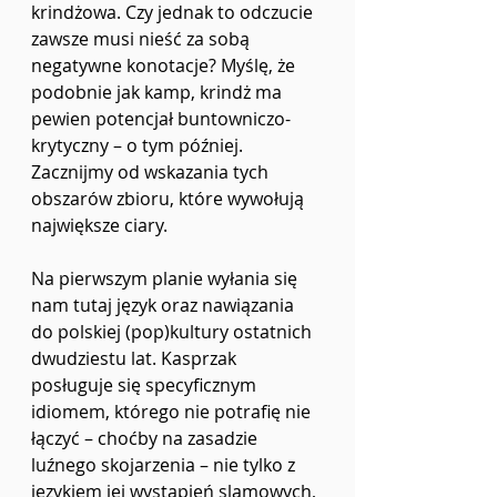
krindżowa. Czy jednak to odczucie 
zawsze musi nieść za sobą 
negatywne konotacje? Myślę, że 
podobnie jak kamp, krindż ma 
pewien potencjał buntowniczo-
krytyczny – o tym później. 
Zacznijmy od wskazania tych 
obszarów zbioru, które wywołują 
największe ciary. 
Na pierwszym planie wyłania się 
nam tutaj język oraz nawiązania 
do polskiej (pop)kultury ostatnich 
dwudziestu lat. Kasprzak 
posługuje się specyficznym 
idiomem, którego nie potrafię nie 
łączyć – choćby na zasadzie 
luźnego skojarzenia – nie tylko z 
językiem jej wystąpień slamowych, 