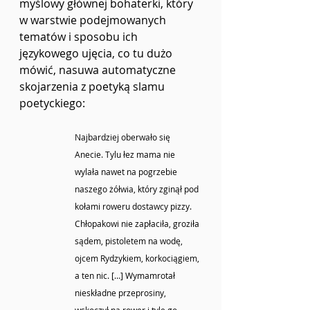
myślowy głównej bohaterki, który 
w warstwie podejmowanych 
tematów i sposobu ich 
językowego ujęcia, co tu dużo 
mówić, nasuwa automatyczne 
skojarzenia z poetyką slamu 
poetyckiego:
Najbardziej oberwało się 
Anecie. Tylu łez mama nie 
wylała nawet na pogrzebie 
naszego żółwia, który zginął pod 
kołami roweru dostawcy pizzy. 
Chłopakowi nie zapłaciła, groziła 
sądem, pistoletem na wodę, 
ojcem Rydzykiem, korkociągiem, 
a ten nic. […] Wymamrotał 
nieskładne przeprosiny, 