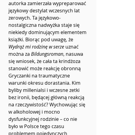
autorka zamierzała wypreparować 
językowy destylat wczesnych lat 
zerowych. Ta językowo-
nostalgiczna nadwyżka staje się 
niekiedy dominującym elementem 
książki. Biorąc pod uwagę, że 
Wydrąż mi rodzinę w serze 
uznać 
można za 
Bildungsroman
, nasuwa 
się wniosek, że cała ta krindżoza 
stanowić może reakcję obronną 
Gryczanki na traumatyczne 
warunki okresu dorastania. Kim 
byliby millenialsi i wczesne zetki 
bez ironii, będącej główną reakcją 
na rzeczywistość? Wychowując się 
w alkoholowej i mocno 
dysfunkcyjnej rodzinie – co nie 
było w Polsce tego czasu 
problemem pojedynczych 