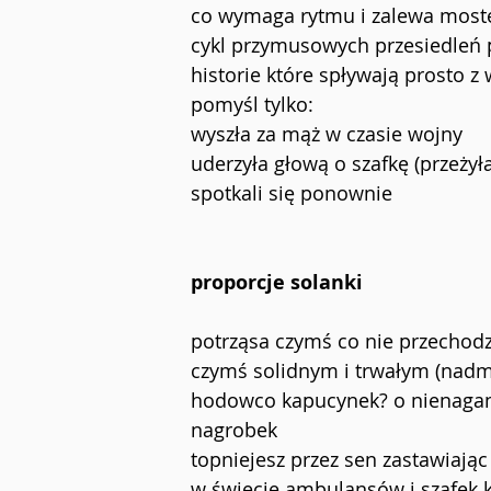
co wymaga rytmu i zalewa mostek
cykl przymusowych przesiedleń 
historie które spływają prosto 
pomyśl tylko:
wyszła za mąż w czasie wojny
uderzyła głową o szafkę (przeżyła
spotkali się ponownie
proporcje solanki
potrząsa czymś co nie przechod
czymś solidnym i trwałym (nadmi
hodowco kapucynek? o nienagann
nagrobek
topniejesz przez sen zastawiają
w świecie ambulansów i szafek 