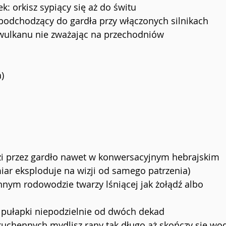
: orkisz sypiący się aż do świtu
podchodzący do gardła przy włączonych silnikach
z wulkanu nie zważając na przechodniów
)
zi przez gardło nawet w konwersacyjnym hebrajskim
ar eksploduje na wizji od samego patrzenia)
ym rodowodzie twarzy lśniącej jak żołądź albo 
c pułapki niepodzielnie od dwóch dekad 
kuchennych mydlisz rany tak długo aż skończy się wo