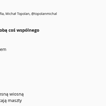
fia, Michał Topolan, @topolanmichal
sobą coś wspólnego
ciem
esną wiosną
tają maszty