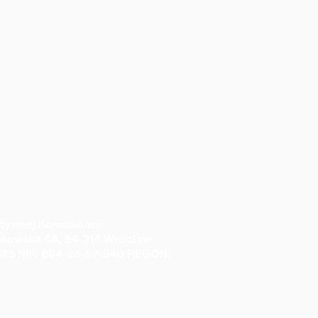
tywnej Komunikacji
anowska 6A, 54-314 Wrocław
25 NIP: 894-25-67-840 REGON:
 czterech
3