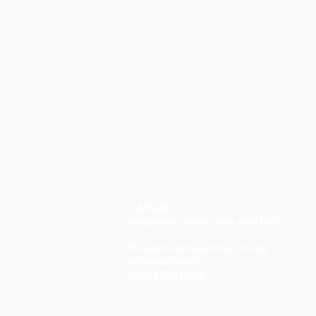
ZAKŁAD
magazyn społeczno-poetycki
Projekt elementów strony
internetowej:
Kinga Bartniak
Monika Maciasz - zestaw pięciu
Ann