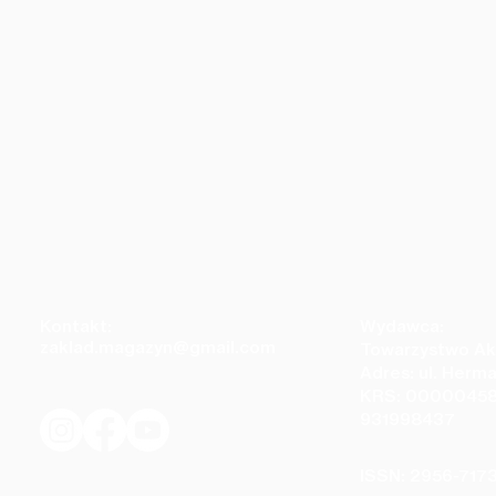
Kontakt:
Wydawca:
zaklad.magazyn@gmail.com
Towarzystwo Ak
Adres: ul. Herm
KRS: 00000458
931998437
a Dwojnych - zestaw sześciu
Kamil Kawalec - zestaw
ISSN: 2956-717