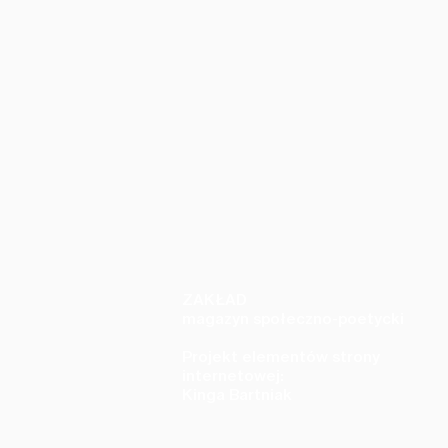
ZAKŁAD
magazyn społeczno-poetycki
Projekt elementów strony
internetowej:
Kinga Bartniak
Lin
Terra Krzoska - zestaw dwóch wierszy