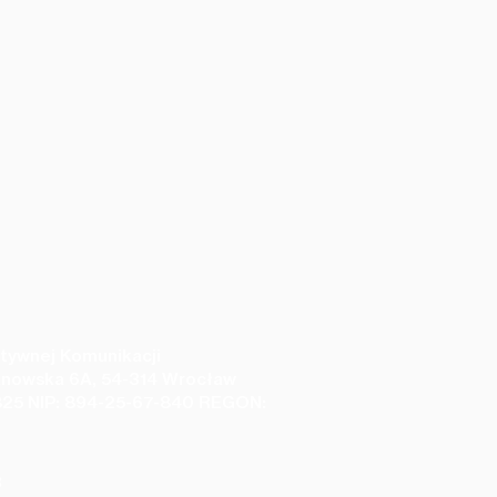
tywnej Komunikacji
anowska 6A, 54-314 Wrocław
25 NIP: 894-25-67-840 REGON:
 stokrotki
3