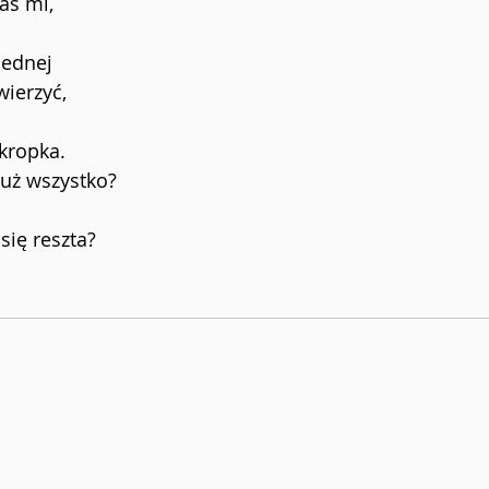
aś mi,
jednej 
wierzyć,
 kropka. 
 już wszystko?
się reszta?