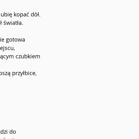
ubię kopać dół.
ł światła.
wie gotowa
ejscu,
czącym czubkiem
oszą przyłbice,
dzi do 