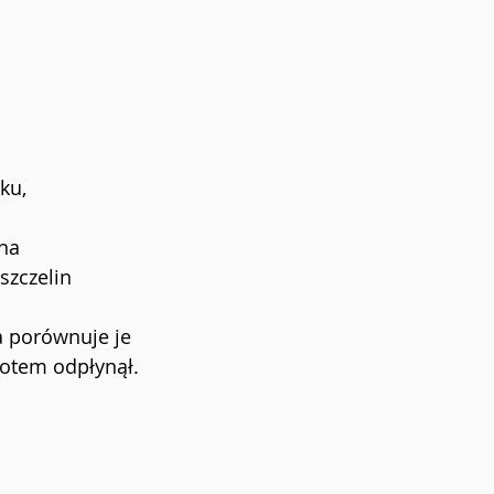
ku,
lna
szczelin
a porównuje je 
 potem odpłynął.