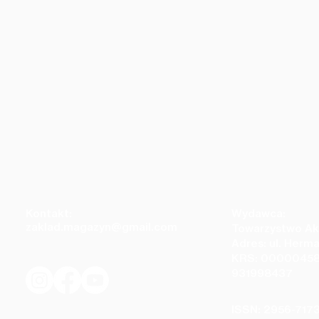
Kontakt:
Wydawca:
zaklad.magazyn@gmail.com
Towarzystwo Ak
Adres: ul. Herm
KRS: 00000458
931998437
Szymon Domański - Era
 Krawczyk - zestaw dwóch wierszy
ISSN: 2956-717