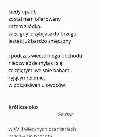
kiedy opadł,
został nam ofiarowany
razem z łódką.
więc gdy przybijasz do brzegu,
jesteś już bardzo zmęczony
i podczas wieczornego obchodu
niedźwiedzie mylą ci się 
ze zgiętymi we śnie babami,
ryjącymi ziemię,
w poszukiwaniu owoców.
królicze oko 
Gerdzie
w XVIII wiecznych oranżeriach 
wylęgły się bażanty